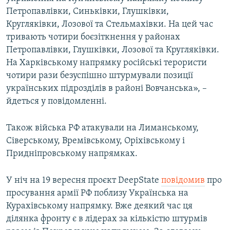
Петропавлівки, Синьківки, Глушківки,
Кругляківки, Лозової та Стельмахівки. На цей час
тривають чотири боєзіткнення у районах
Петропавлівки, Глушківки, Лозової та Кругляківки.
На Харківському напрямку російські терористи
чотири рази безуспішно штурмували позиції
українських підрозділів в районі Вовчанська», –
йдеться у повідомленні.
Також війська РФ атакували на Лиманському,
Сіверському, Времівському, Оріхівському і
Придніпровському напрямках.
У ніч на 19 вересня проєкт DeepState
повідомив
про
просування армії РФ поблизу Українська на
Курахівському напрямку. Вже деякий час ця
ділянка фронту є в лідерах за кількістю штурмів