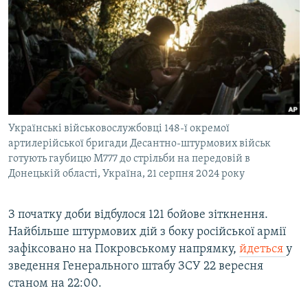
МУЛЬТИМЕДІА
ФОТО
СПЕЦПРОЄКТИ
ПОДКАСТИ
КРИМ РЕАЛІЇ
Українські військовослужбовці 148-ї окремої
РУС
артилерійської бригади Десантно-штурмових військ
готують гаубицю М777 до стрільби на передовій в
УКР
Донецькій області, Україна, 21 серпня 2024 року
КТАТ
З початку доби відбулося 121 бойове зіткнення.
ДОЛУЧАЙСЯ!
Найбільше штурмових дій з боку російської армії
зафіксовано на Покровському напрямку,
йдеться
у
зведення Генерального штабу ЗСУ 22 вересня
станом на 22:00.