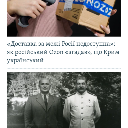
«Доставка за межі Росії недоступна»:
як російський Ozon «згадав», що Крим
український