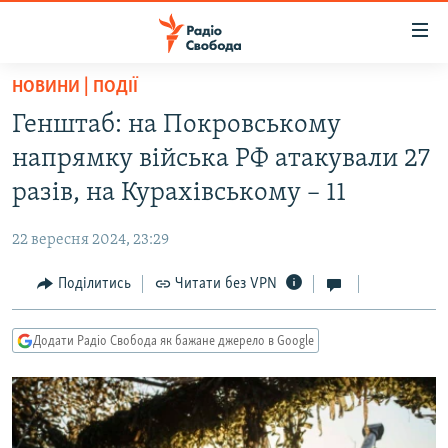
Доступність
посилання
Перейти
НОВИНИ | ПОДІЇ
до
РАДІО СВОБОДА – 70 РОКІВ
Генштаб: на Покровському
основного
ВСЕ ЗА ДОБУ
матеріалу
напрямку війська РФ атакували 27
СТАТТІ
Перейти
разів, на Курахівському – 11
до
ВІЙНА
ПОЛІТИКА
основної
22 вересня 2024, 23:29
РОСІЙСЬКА «ФІЛЬТРАЦІЯ»
ЕКОНОМІКА
навігації
Перейти
Поділитись
Читати без VPN
ДОНБАС.РЕАЛІЇ
СУСПІЛЬСТВО
до
КРИМ.РЕАЛІЇ
КУЛЬТУРА
пошуку
Додати Радіо Свобода як бажане джерело в Google
ТИ ЯК?
СПОРТ
СХЕМИ
УКРАЇНА
КИТАЙ.ВИКЛИКИ
СВІТ