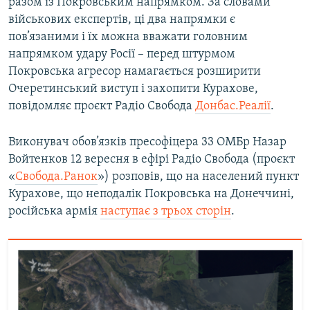
разом із Покровським напрямком. За словами
військових експертів, ці два напрямки є
пов’язаними і їх можна вважати головним
напрямком удару Росії – перед штурмом
Покровська агресор намагається розширити
Очеретинський виступ і захопити Курахове,
повідомляє проєкт Радіо Свобода
Донбас.Реалії
.
Виконувач обов’язків пресофіцера 33 ОМБр Назар
Войтенков 12 вересня в ефірі Радіо Свобода (проєкт
«
Свобода.Ранок
») розповів, що на населений пункт
Курахове, що неподалік Покровська на Донеччині,
російська армія
наступає з трьох сторін
.