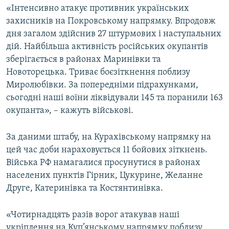
«Інтенсивно атакує противник українських
Усі сайти RFE/RL
захисників на Покровському напрямку. Впродовж
дня загалом здійснив 27 штурмових і наступальних
дій. Найбільша активність російських окупантів
зберігається в районах Маринівки та
Новоторецька. Триває боєзіткнення поблизу
Миролюбівки. За попередніми підрахунками,
сьогодні наші воїни ліквідували 145 та поранили 163
окупанта», – кажуть військові.
За даними штабу, на Курахівському напрямку на
цей час доби нараховується 11 бойових зіткнень.
Війська РФ намагалися просунутися в районах
населених пунктів Гірник, Цукурине, Желанне
Друге, Катеринівка та Костянтинівка.
«Чотирнадцять разів ворог атакував наші
укріплення на Куп’янському напрямку поблизу