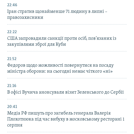
22:46
Іран стратив щонайменше 71 людину в липні –
правозахисники
22:22
США запровадили санкції проти осіб, пов’язаних із
закупівлями зброї для Куби
21:52
Федоров щодо можливості повернутися на посаду
міністра оборони: на сьогодні немає чіткого «ні»
21:16
В офісі Вучича анонсували візит Зеленського до Сербії
20:41
Медіа РФ пишуть про загибель генерала Валерія
Плохотнюка під час вибуху в московському ресторані 1
серпня