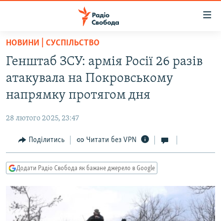
Доступність
посилання
Перейти
НОВИНИ | СУСПІЛЬСТВО
до
РАДІО СВОБОДА – 70 РОКІВ
Генштаб ЗСУ: армія Росії 26 разів
основного
ВСЕ ЗА ДОБУ
матеріалу
атакувала на Покровському
СТАТТІ
Перейти
напрямку протягом дня
до
ВІЙНА
ПОЛІТИКА
основної
28 лютого 2025, 23:47
РОСІЙСЬКА «ФІЛЬТРАЦІЯ»
ЕКОНОМІКА
навігації
Перейти
Поділитись
Читати без VPN
ДОНБАС.РЕАЛІЇ
СУСПІЛЬСТВО
до
КРИМ.РЕАЛІЇ
КУЛЬТУРА
пошуку
Додати Радіо Свобода як бажане джерело в Google
ТИ ЯК?
СПОРТ
СХЕМИ
УКРАЇНА
КИТАЙ.ВИКЛИКИ
СВІТ