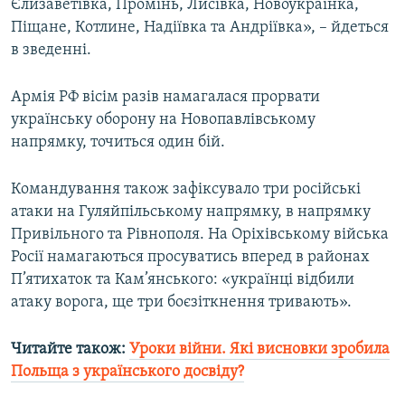
Єлизаветівка, Промінь, Лисівка, Новоукраїнка,
Піщане, Котлине, Надіївка та Андріївка», – йдеться
в зведенні.
Армія РФ вісім разів намагалася прорвати
українську оборону на Новопавлівському
напрямку, точиться один бій.
Командування також зафіксувало три російські
атаки на Гуляйпільському напрямку, в напрямку
Привільного та Рівнополя. На Оріхівському війська
Росії намагаються просуватись вперед в районах
П’ятихаток та Кам’янського: «українці відбили
атаку ворога, ще три боєзіткнення тривають».
Читайте також:
Уроки війни. Які висновки зробила
Польща з українського досвіду?