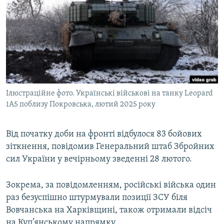
МУЛЬТИМЕДІА
ФОТО
СПЕЦПРОЄКТИ
ПОДКАСТИ
КРИМ РЕАЛІЇ
Ілюстраційне фото. Українські військові на танку Leopard
РУС
1A5 поблизу Покровська, лютий 2025 року
УКР
Від початку доби на фронті відбулося 83 бойових
КТАТ
зіткнення, повідомив Генеральний штаб Збройних
сил України у вечірньому зведенні 28 лютого.
ДОЛУЧАЙСЯ!
Зокрема, за повідомленням, російські війська один
раз безуспішно штурмували позиції ЗСУ біля
Вовчанська на Харківщині, також отримали відсіч
на Куп’янському напрямку.