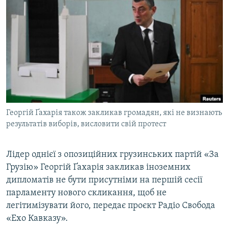
МУЛЬТИМЕДІА
ФОТО
СПЕЦПРОЄКТИ
ПОДКАСТИ
КРИМ РЕАЛІЇ
РУС
Георгій Ґахарія також закликав громадян, які не визнають
УКР
результатів виборів, висловити свій протест
КТАТ
Лідер однієї з опозиційних грузинських партій «За
Грузію» Георгій Ґахарія закликав іноземних
ДОЛУЧАЙСЯ!
дипломатів не бути присутніми на першій сесії
парламенту нового скликання, щоб не
легітимізувати його, передає проєкт Радіо Свобода
«Ехо Кавказу».