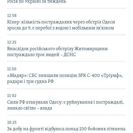
Росія по Україні за тиждень
12:58
Кіпер: кількість постраждалих через обстріл Одеси
зросла до 9, є перебої з водою і мобільним зв’язком
12:25
Внаслідок російського обстрілу Житомирщини
постраждало троє людей – ДСНС
11:50
«Мадяр»: СБС знищили позицію ЗРК С-400 «Тріумф»,
радари і три судна РФ
11:02
Сили РФ атакували Одесу: є руйнування і постраждалі,
зникло світло – влада
10:25
За добу на фронті відбулось понад 230 бойових зіткнень