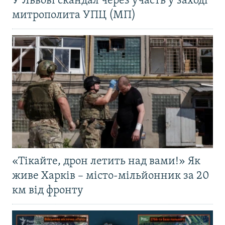
У Львові скандал через участь у заході
митрополита УПЦ (МП)
«Тікайте, дрон летить над вами!» Як
живе Харків – місто-мільйонник за 20
км від фронту