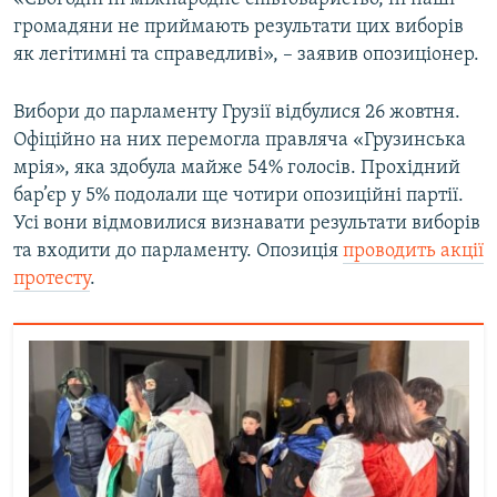
громадяни не приймають результати цих виборів
як легітимні та справедливі», – заявив опозиціонер.
Вибори до парламенту Грузії відбулися 26 жовтня.
Офіційно на них перемогла правляча «Грузинська
мрія», яка здобула майже 54% голосів. Прохідний
бар’єр у 5% подолали ще чотири опозиційні партії.
Усі вони відмовилися визнавати результати виборів
та входити до парламенту. Опозиція
проводить акції
протесту
.