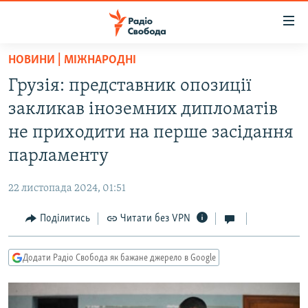
Доступність
посилання
Перейти
НОВИНИ | МІЖНАРОДНІ
до
РАДІО СВОБОДА – 70 РОКІВ
Грузія: представник опозиції
основного
ВСЕ ЗА ДОБУ
матеріалу
закликав іноземних дипломатів
СТАТТІ
Перейти
не приходити на перше засідання
до
ВІЙНА
ПОЛІТИКА
парламенту
основної
РОСІЙСЬКА «ФІЛЬТРАЦІЯ»
ЕКОНОМІКА
навігації
22 листопада 2024, 01:51
Перейти
ДОНБАС.РЕАЛІЇ
СУСПІЛЬСТВО
до
Поділитись
Читати без VPN
КРИМ.РЕАЛІЇ
КУЛЬТУРА
пошуку
ТИ ЯК?
СПОРТ
Додати Радіо Свобода як бажане джерело в Google
СХЕМИ
УКРАЇНА
КИТАЙ.ВИКЛИКИ
СВІТ