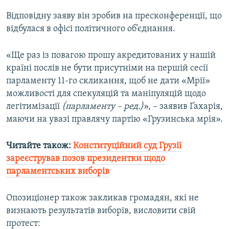
Усі сайти RFE/RL
Відповідну заяву він зробив на пресконференції, що
відбулася в офісі політичного об’єднання.
«Ще раз із повагою прошу акредитованих у нашій
країні послів не бути присутніми на першій сесії
парламенту 11-го скликання, щоб не дати «Мрії»
можливості для спекуляцій та маніпуляцій щодо
легітимізації
(парламенту – ред.)
», – заявив Ґахарія,
маючи на увазі правлячу партію «Грузинська мрія».
Читайте також:
Конституційний суд Грузії
зареєстрував позов президентки щодо
парламентських виборів
Опозиціонер також закликав громадян, які не
визнають результатів виборів, висловити свій
протест: