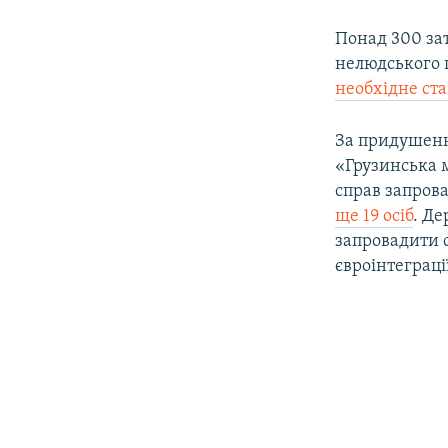
Понад 300 зат
нелюдського 
необхідне ст
За придушення
«Грузинська м
справ запрова
ще 19 осіб
. Д
запровадити с
євроінтеграці