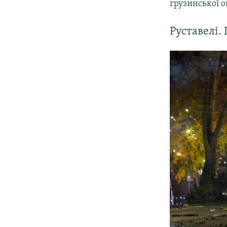
грузинської о
Руставелі.