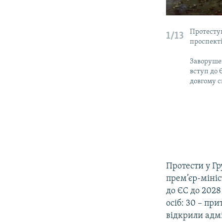
Протестув
1/13
проспекті 
Заворуше
вступ до 
довгому с
Протести у Гр
прем’єр-мініс
до ЄС до 2028
осіб: 30 – пр
відкрили адмі