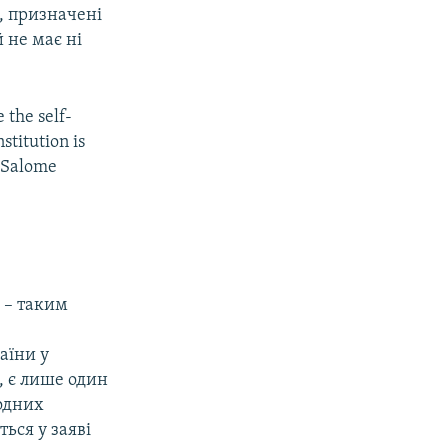
, призначені
 не має ні
 the self-
stitution is
s Salome
 – таким
аїни у
, є лише один
родних
ться у заяві