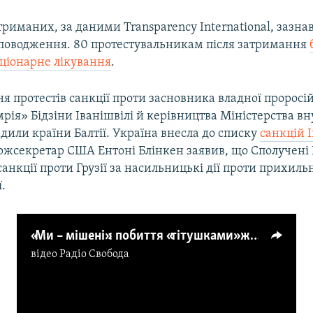
риманих, за даними Transparency International, зазнав
поводження. 80 протестувальникам після затримання
аціонарне лікування
.
 протестів санкції проти засновника владної проросій
рія» Бідзіни Іванішвілі й керівництва Міністерства в
дили країни Балтії. Україна внесла до списку
санкцій І
ержсекретар США Ентоні Блінкен заявив, що Сполучені 
анкції проти Грузії за насильницькі дії проти прихиль
ї.
«Ми – мішені»: побиття «тітушками» журналістів під час висвітлення протестів у Грузії (відео)
відео
Радіо Свобода