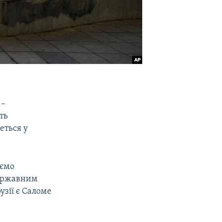
 –
ть
еться у
аємо
державним
зії є Саломе