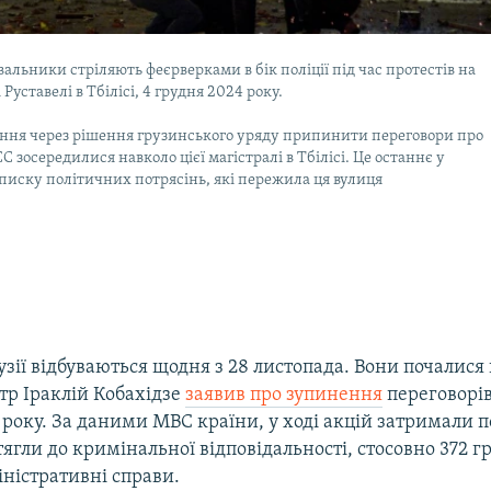
альники стріляють феєрверками в бік поліції під час протестів на
Руставелі в Тбілісі, 4 грудня 2024 року.
ння через рішення грузинського уряду припинити переговори про
ЄС зосередилися навколо цієї магістралі в Тбілісі. Це останнє у
писку політичних потрясінь, які пережила ця вулиця
узії відбуваються щодня з 28 листопада. Вони почалися п
тр Іраклій Кобахідзе
заявив про зупинення
переговорів
 року. За даними МВС країни, у ході акцій затримали 
итягли до кримінальної відповідальності, стосовно 372 
ністративні справи.