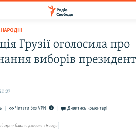
ЖНАРОДНІ
ія Грузії оголосила про
нання виборів президент
20:37
ь
Читати без VPN
Дивитись коментарі
обода як бажане джерело в Google