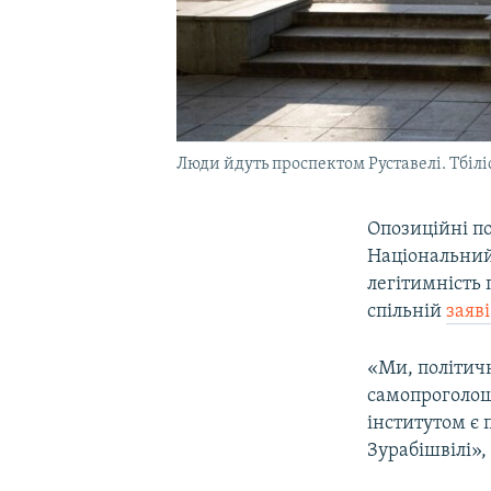
Люди йдуть проспектом Руставелі. Тбілісі
Опозиційні по
Національний 
легітимність 
спільній
заяв
«Ми, політичн
самопроголош
інститутом є
Зурабішвілі»,