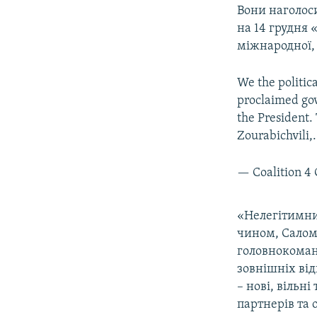
Вони наголос
на 14 грудня 
міжнародної, 
We the politica
proclaimed gove
the President.
Zourabichvili
— Coalition 4
«Нелегітимни
чином, Саломе
головнокоман
зовнішніх від
– нові, вільн
партнерів та 