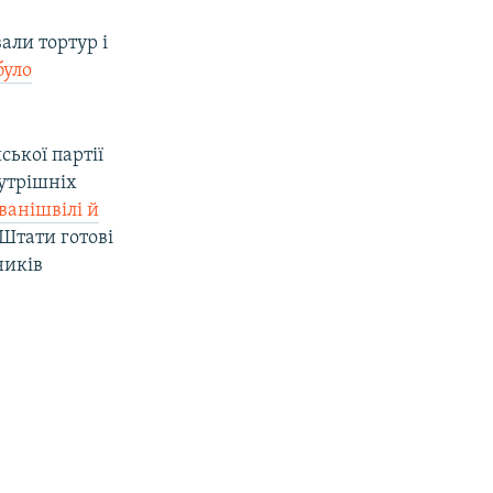
али тортур і
було
ської партії
нутрішніх
ванішвілі й
Штати готові
ників