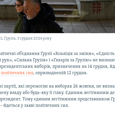
, Грузія, 3 грудня 2024 року
літичні об’єднання Грузії «Коаліція за зміни», «Єдність
рух», «Сильна Грузія» і «Гахарія за Грузію» не визнаю
президентських виборів, призначених на 14 грудня, йд
і політичних сил
, оприлюдненій 12 грудня.
і партії, які перемогли на виборах 26 жовтня, не визн
ену владу або будь-яку її гілку. Єдиним легітимним 
 президент. Тому єдиним легітимним представником Гру
 – йдеться у заяві політичних сил.