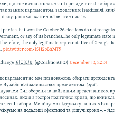
или, що «не визнають так звані президентські вибори»
«так званим парламентом, захопленим Іванішвілі, який
ні внутрішньої політичної легітимності».
l parties that won the October 26 elections do not recognize
rnment, or any of its branches.The only legitimate state in
 Therefore, the only legitimate representative of Georgia i
,…
pic.twitter.com/ISH2bBhMT5
 Change 🇬🇪🇪🇺 (@CoalitionGEO)
December 12, 2024
й парламент не має повноважень обирати президента
 Зурабішвілі залишається президентом Грузії,
дувачем Сил оборони та найвищим представником кр
носинах. Вихід з гострої політичної кризи, що виникла
і та чесні вибори. Ми цінуємо підтримку наших міжна
очікуємо на подальші ефективні та рішучі кроки», – йде