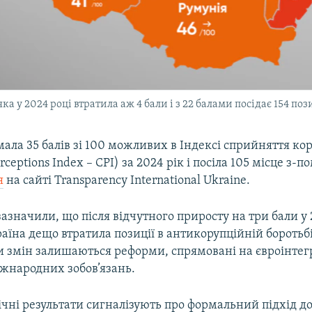
а у 2024 році втратила аж 4 бали і з 22 балами посідає 154 по
ала 35 балів зі 100 можливих в Індексі сприйняття кор
rceptions Index – CPI) за 2024 рік і посіла 105 місце з-п
я
на сайті Transparency International Ukraine.
 зазначили, що після відчутного приросту на три бали у
аїна дещо втратила позиції в антикорупційній бороть
 змін залишаються реформи, спрямовані на євроінтегр
жнародних зобов’язань.
ічні результати сигналізують про формальний підхід 