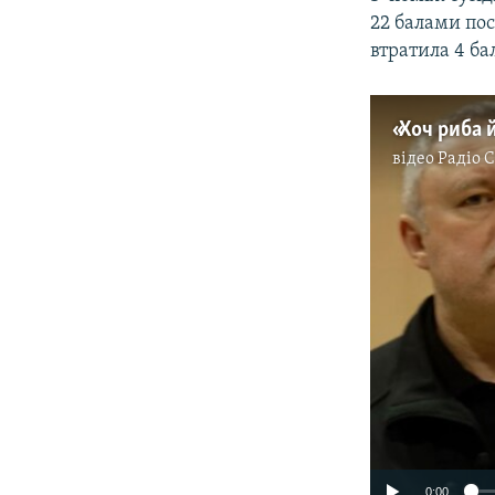
22 балами пос
втратила 4 ба
відео
Радіо 
0:00