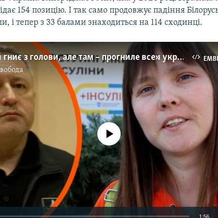
ідає 154 позицію. І так само продовжує падіння Білорус
ли, і тепер з 33 балами знаходиться на 114 сходинці.
«Хоч риба й гниє з голови, але там – прогниле все»: українці про можливу відставку генпрокурора і корупцію у МСЕК
EMB
Свобода
No media source currently available
1:56