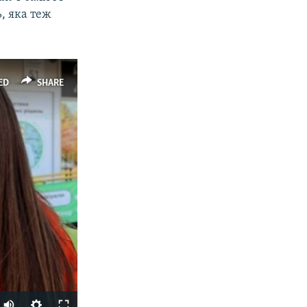
ь, яка теж
ED
SHARE
Auto