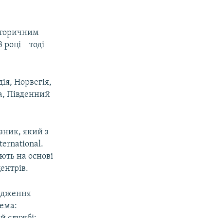
історичним
році – тоді
ія, Норвегія,
ла, Південний
азник, який з
ernational.
ють на основі
ентрів.
лідження
рема: