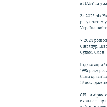
в НАБУ та у з
За 2023 рік У
результатом у
Україна набра
У 2024 році н
Сінгапур, Шве
Судан, Ємен.
Індекс сприйн
1995 року роз
Сама організа
13 досліджен
CPI вимірює с
охоплює сприй