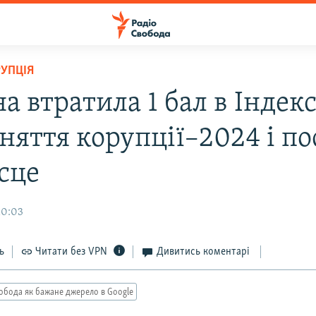
РУПЦІЯ
а втратила 1 бал в Індекс
няття корупції–2024 і по
сце
10:03
ь
Читати без VPN
Дивитись коментарі
обода як бажане джерело в Google