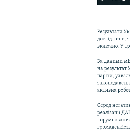
Результати Ук
досліджень, я
включно. У тр
За даними між
на результат 
партій, ухва
законодавства
активна робо
Серед негати
реалізації Д
корумпованих
громадськість