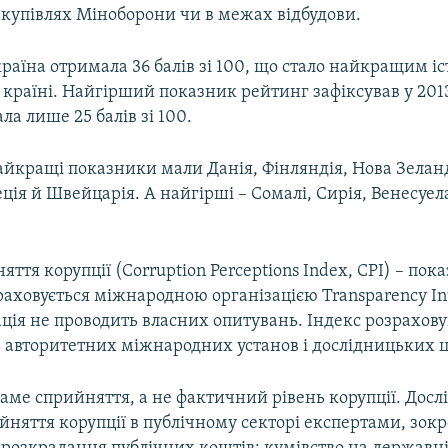
акупівлях Міноборони чи в межах відбудови.
країна отримала 36 балів зі 100, що стало найкращим 
 країні. Найгірший показник рейтинг зафіксував у 2013 
ла лише 25 балів зі 100.
айкращі показники мали Данія, Фінляндія, Нова Зеланд
ція й Швейцарія. А найгірші – Сомалі, Сирія, Венесуе
яття корупції (Corruption Perceptions Index, CPI) – пок
раховується міжнародною організацією Transparency Int
ція не проводить власних опитувань. Індекс розрахову
ь авторитетних міжнародних установ і дослідницьких ц
аме сприйняття, а не фактичний рівень корупції. Дос
няття корупції в публічному секторі експертами, зок