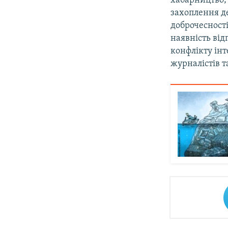
хабарництво;
захоплення д
доброчесност
наявність від
конфлікту інт
журналістів т