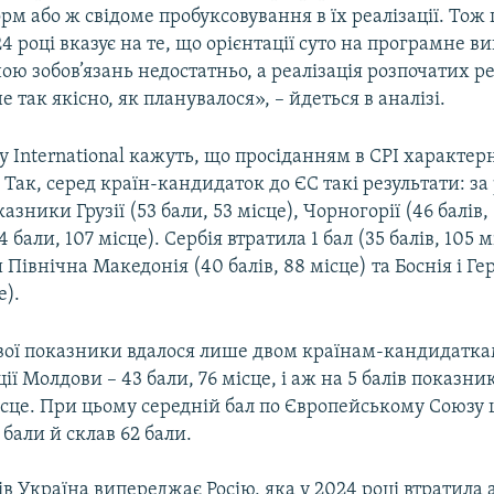
рм або ж свідоме пробуксовування в їх реалізації. Тож
24 році вказує на те, що орієнтації суто на програмне 
ою зобов’язань недостатньо, а реалізація розпочатих 
е так якісно, як планувалося», – йдеться в аналізі.
y International кажуть, що просіданням в СРІ характер
. Так, серед країн-кандидаток до ЄС такі результати: за 
зники Грузії (53 бали, 53 місце), Чорногорії (46 балів, 
бали, 107 місце). Сербія втратила 1 бал (35 балів, 105 мі
 Північна Македонія (40 балів, 88 місце) та Боснія і Ге
е).
ої показники вдалося лише двом країнам-кандидаткам
ії Молдови – 43 бали, 76 місце, і аж на 5 балів показни
ісце. При цьому середній бал по Європейському Союзу 
 бали й склав 62 бали.
ів Україна випереджає Росію, яка у 2024 році втратила а