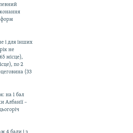
 певний
виконання
реформ
не і для інших
рік не
65 місце),
сце), по 2
рцеговина (33
: на 1 бал
ки Албанії –
цьогоріч
ж 4 бали і з