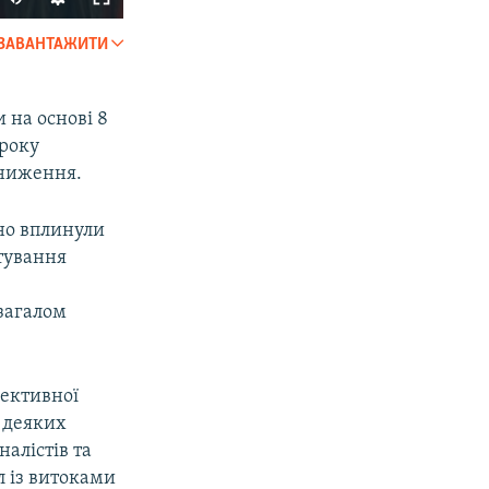
240p
ЗАВАНТАЖИТИ
SHARE
360p
480p
 на основі 8
 року
720p
зниження.
1080p
вно вплинули
ітування
px
width
я
 загалом
фективної
 деяких
алістів та
л із витоками