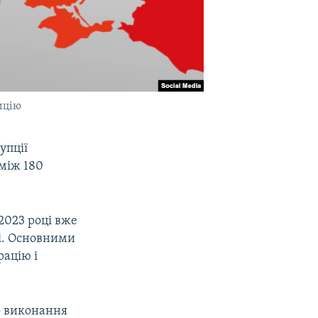
зицію
упції
оміж 180
 2023 році вже
бі. Основними
ацію і
до виконання