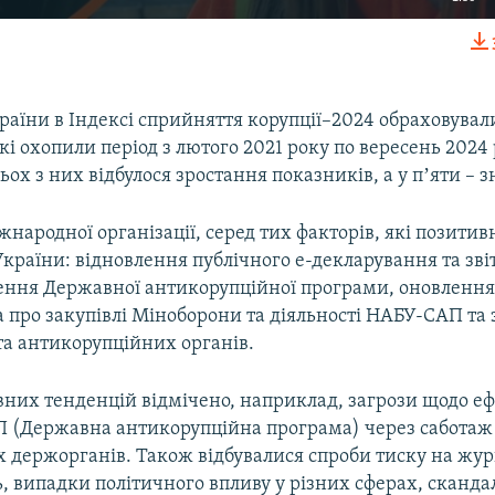
EMBED
раїни в Індексі сприйняття корупції–2024 обраховували
кі охопили період з лютого 2021 року по вересень 2024
ьох з них відбулося зростання показників, а у пʼяти – 
Auto
240p
360p
480p
народної організації, серед тих факторів, які позити
720p
1080p
України: відновлення публічного е-декларування та зв
лення Державної антикорупційної програми, оновленн
 про закупівлі Міноборони та діяльності НАБУ-САП та
та антикорупційних органів.
вних тенденцій відмічено, наприклад, загрози щодо е
АП (Державна антикорупційна програма) через саботаж
 держорганів. Також відбувалися спроби тиску на журн
, випадки політичного впливу у різних сферах, сканда