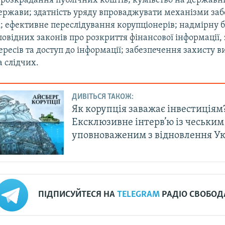
 розкрадання публічних коштів; кумівство на державні
ержави; здатність уряду впроваджувати механізми за
і; ефективне переслідування корупціонерів; надмірну 
повідних законів про розкриття фінансової інформації,
ересів та доступ до інформації; забезпечення захисту в
а слідчих.
ДИВІТЬСЯ ТАКОЖ:
Як корупція заважає інвестиціям
Ексклюзивне інтерв’ю із чеським
уповноваженим з відновлення У
ПІДПИСУЙТЕСЯ НА
TELEGRAM
РАДІО СВОБОД