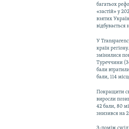
багатьох рефо
«застій» у 20
взятих Україн
відбувається н
У Transparenc
країн регіону
змінилися пока
Туреччини (34 
бали втратили
бали, 114 місц
Покращити св
виросли позиц
42 бали, 80 м
знизився на 2
З-поміж сусід