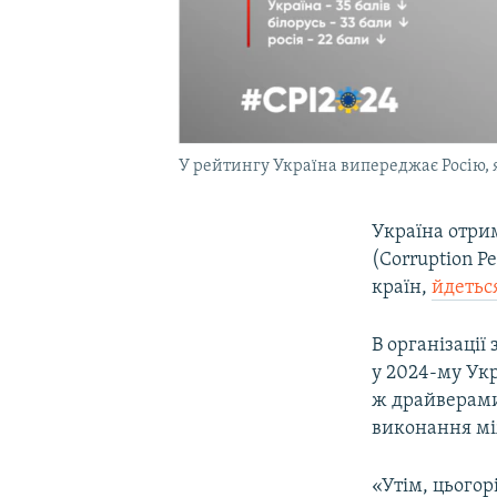
У рейтингу Україна випереджає Росію, як
Україна отрим
(Corruption Pe
країн,
йдетьс
В організації
у 2024-му Укр
ж драйверами
виконання мі
«Утім, цьогор