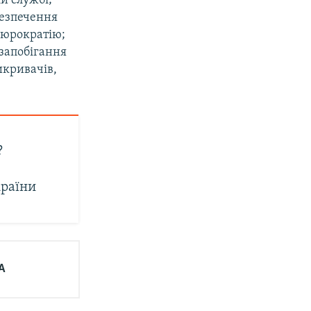
й службі;
безпечення
бюрократію;
 запобігання
икривачів,
?
країни
А