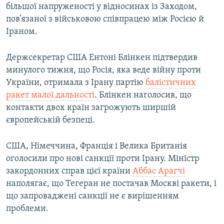
більшої напруженості у відносинах із Заходом,
пов’язаної з військовою співпрацею між Росією й
Усі сайти RFE/RL
Іраном.
Держсекретар США Ентоні Блінкен підтвердив
минулого тижня, що Росія, яка веде війну проти
України, отримала з Ірану партію
балістичних
ракет малої дальності
. Блінкен наголосив, що
контакти двох країн загрожують ширшій
європейській безпеці.
США, Німеччина, Франція і Велика Британія
оголосили про нові санкції проти Ірану. Міністр
закордонних справ цієї країни
Аббас Арагчі
наполягає, що Тегеран не постачав Москві ракети, і
що запроваджені санкції не є вирішенням
проблеми.