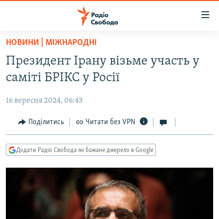
Доступність
посилання
Перейти
НОВИНИ | МІЖНАРОДНІ
до
РАДІО СВОБОДА – 70 РОКІВ
Президент Ірану візьме участь у
основного
ВСЕ ЗА ДОБУ
матеріалу
саміті БРІКС у Росії
СТАТТІ
Перейти
до
16 вересня 2024, 06:43
ВІЙНА
ПОЛІТИКА
основної
РОСІЙСЬКА «ФІЛЬТРАЦІЯ»
Поділитись
Читати без VPN
ЕКОНОМІКА
навігації
Перейти
ДОНБАС.РЕАЛІЇ
СУСПІЛЬСТВО
до
Додати Радіо Свобода як бажане джерело в Google
КРИМ.РЕАЛІЇ
КУЛЬТУРА
пошуку
ТИ ЯК?
СПОРТ
СХЕМИ
УКРАЇНА
ПРИАЗОВ’Я
СВІТ