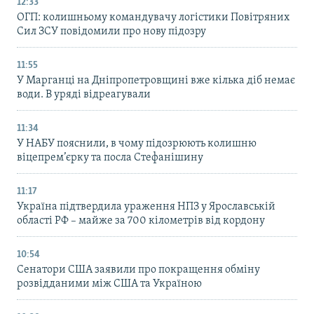
12:33
ОГП: колишньому командувачу логістики Повітряних
Сил ЗСУ повідомили про нову підозру
11:55
У Марганці на Дніпропетровщині вже кілька діб немає
води. В уряді відреагували
11:34
У НАБУ пояснили, в чому підозрюють колишню
віцепрем’єрку та посла Стефанішину
11:17
Україна підтвердила ураження НПЗ у Ярославській
області РФ – майже за 700 кілометрів від кордону
10:54
Сенатори США заявили про покращення обміну
розвідданими між США та Україною