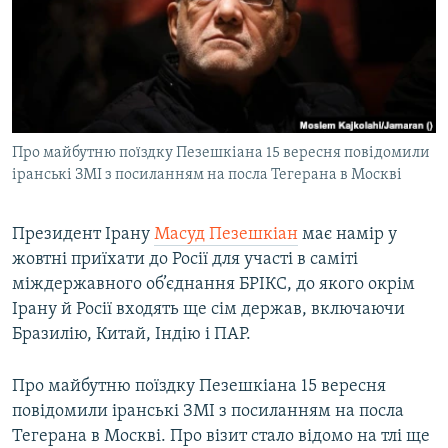
КИТАЙ.ВИКЛИКИ
МУЛЬТИМЕДІА
ФОТО
СПЕЦПРОЄКТИ
Про майбутню поїздку Пезешкіана 15 вересня повідомили
ПОДКАСТИ
іранські ЗМІ з посиланням на посла Тегерана в Москві
КРИМ РЕАЛІЇ
Президент Ірану
Масуд Пезешкіан
має намір у
РУС
жовтні приїхати до Росії для участі в саміті
УКР
міждержавного об’єднання БРІКС, до якого окрім
Ірану й Росії входять ще сім держав, включаючи
КТАТ
Бразилію, Китай, Індію і ПАР.
ДОЛУЧАЙСЯ!
Про майбутню поїздку Пезешкіана 15 вересня
повідомили іранські ЗМІ з посиланням на посла
Тегерана в Москві. Про візит стало відомо на тлі ще