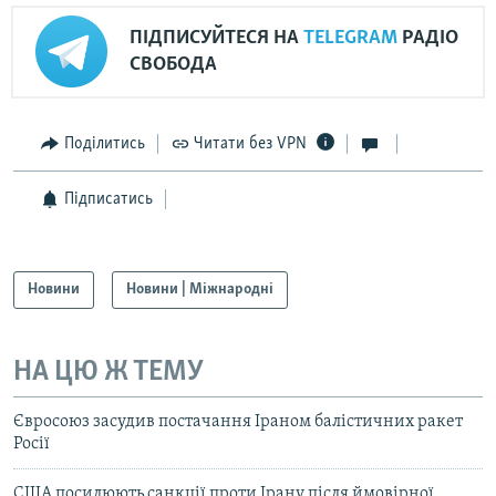
ПІДПИСУЙТЕСЯ НА
TELEGRAM
РАДІО
СВОБОДА
Поділитись
Читати без VPN
Підписатись
Новини
Новини | Міжнародні
НА ЦЮ Ж ТЕМУ
Євросоюз засудив постачання Іраном балістичних ракет
Росії
США посилюють санкції проти Ірану після ймовірної