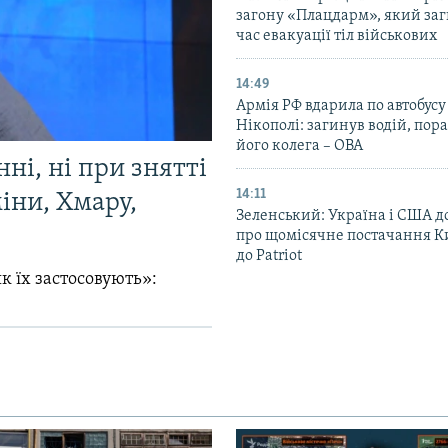
загону «Плацдарм», який заг
час евакуації тіл військових
14:49
Армія РФ вдарила по автобусу
Нікополі: загинув водій, по
його колега – ОВА
ні, ні при знятті
14:11
міни, Хмару,
Зеленський: Україна і США 
про щомісячне постачання К
до Patriot
к їх застосовують»: