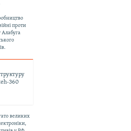
.
иробництво
війні проти
у Алабуга
ського
ів.
структуру
teh-360
гато великих
лектроніки,
тивів у РФ