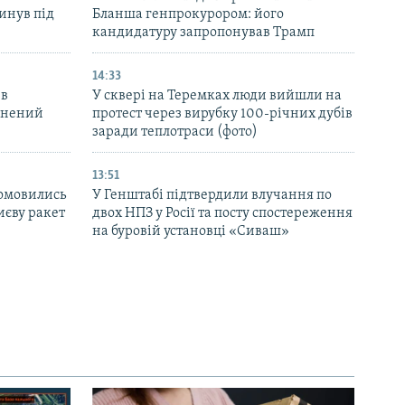
инув під
Бланша генпрокурором: його
кандидатуру запропонував Трамп
14:33
 в
У сквері на Теремках люди вийшли на
ранений
протест через вирубку 100-річних дубів
заради теплотраси (фото)
13:51
домовились
У Генштабі підтвердили влучання по
иєву ракет
двох НПЗ у Росії та посту спостереження
на буровій установці «Сиваш»