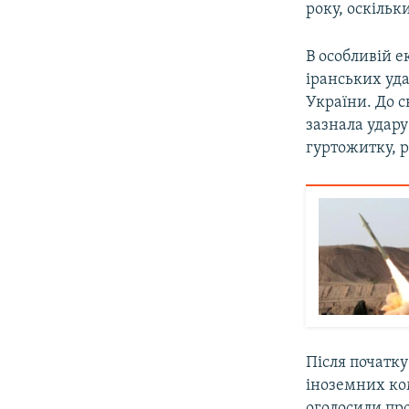
року, оскільк
В особливій е
іранських уда
України. До с
зазнала удару
гуртожитку, р
Після початк
іноземних ком
оголосили пр