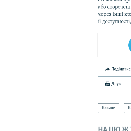
або скороченн
через інші кр
її доступності,
Поділитис
Друк
Новини
Н
НА ЦЮ Ж