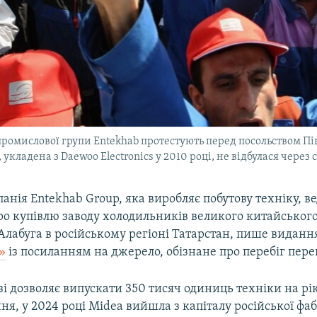
промислової групи Entekhab протестують перед посольством Пів
 укладена з Daewoo Electronics у 2010 році, не відбулася через 
анія Entekhab Group, яка виробляє побутову техніку, в
ро купівлю заводу холодильників великого китайськог
 Алабуга в російському регіоні Татарстан, пише виданн
»
із посиланням на джерело, обізнане про перебіг пере
зі дозволяє випускати 350 тисяч одиниць техніки на рі
я, у 2024 році Midea вийшла з капіталу російської фа