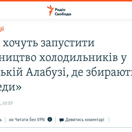
ІЇ
і хочуть запустити
ництво холодильників у
ькій Алабузі, де збирают
еди»
, 10:57
ь
Читати без VPN
Дивитись коментарі