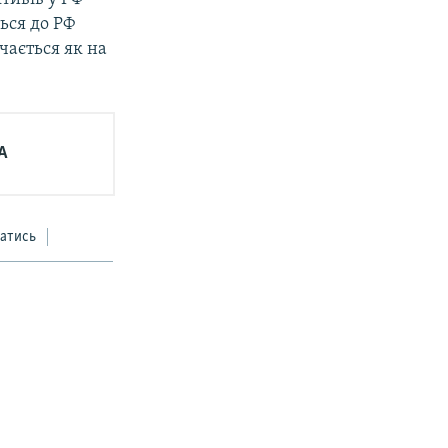
ься до РФ
чається як на
А
атись