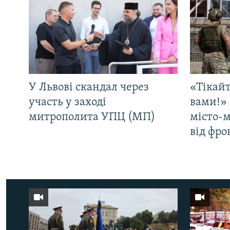
У Львові скандал через
«Тікайт
участь у заході
вами!» 
митрополита УПЦ (МП)
місто-
від фро