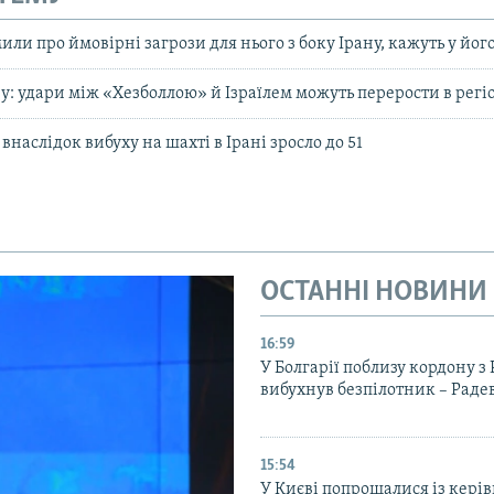
ли про ймовірні загрози для нього з боку Ірану, кажуть у йог
у: удари між «Хезболлою» й Ізраїлем можуть перерости в регі
внаслідок вибуху на шахті в Ірані зросло до 51
ОСТАННІ НОВИНИ
16:59
У Болгарії поблизу кордону з
вибухнув безпілотник – Раде
15:54
У Києві попрощалися із кері