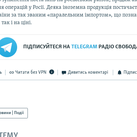
я операцій у Росії. Деяка іноземна продукція постачаєт
аїни за так званим «паралельним імпортом», що позна
 так і на ціні.
ПІДПИСУЙТЕСЯ НА
TELEGRAM
РАДІО СВОБОД
ь
Читати без VPN
Дивитись коментарі
Підпис
овини | Події
 ТЕМУ