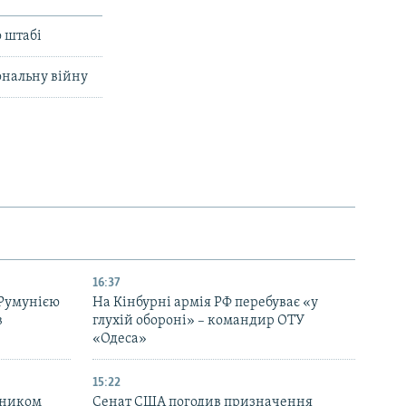
о штабі
ональну війну
16:37
 Румунією
На Кінбурні армія РФ перебуває «у
в
глухій обороні» – командир ОТУ
«Одеса»
15:22
вником
Сенат США погодив призначення