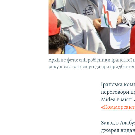
Архівне фото: співробітники іранської 
року після того, як угода про придбання,
Іранська комп
переговори п
Midea в місті
«Коммерсант
Завод в Алабу
джерел виданн