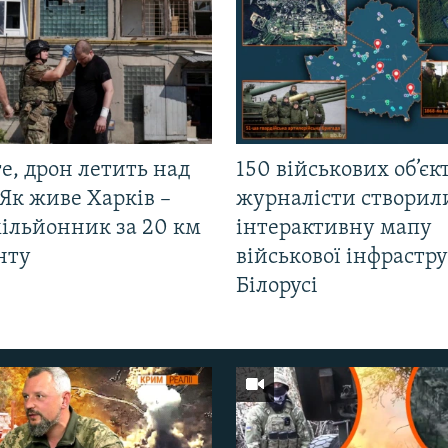
е, дрон летить над
150 військових об’єкт
Як живе Харків –
журналісти створил
мільйонник за 20 км
інтерактивну мапу
нту
військової інфрастр
Білорусі