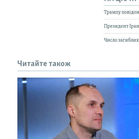
Трампу повідоми
Президент Іран
Число загиблих 
Читайте також