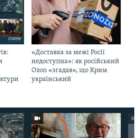
ів:
«Доставка за межі Росії
и
недоступна»: як російський
Ozon «згадав», що Крим
уктури
український