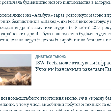
и розпочала будівництво нового підприємства в Білорусі
кономічній зоні «Алабуга» зараз розгорнуте масове в
рних безпілотників «Шахед», які Росія використовує у 
кладання дронів залучили студентів. У квітні 2024 рок
 українських дронів, була пошкоджена будівля студент
озташована поруч із цехом із виробництва безпілотник
ДИВІТЬСЯ ТАКОЖ:
ISW: Росія може атакувати інфра
України іранськими ракетами Fa
у повномасштабного вторгнення військ РФ в Україну ба
паній, у тому числі виробники побутової техніки та е
о зупинення постачань на російський ринок, продаж ак