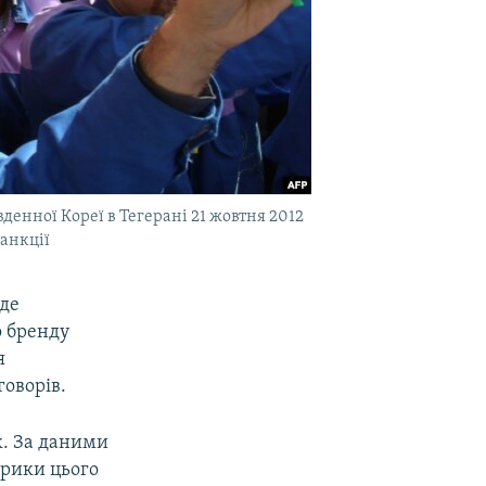
денної Кореї в Тегерані 21 жовтня 2012
санкції
еде
о бренду
я
говорів.
к. За даними
брики цього