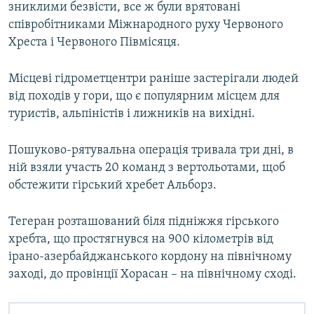
зниклими безвісти, все ж були врятовані
Усі сайти RFE/RL
співробітниками Міжнародного руху Червоного
Хреста і Червоного Півмісяця.
Місцеві гідрометцентри раніше застерігали людей
від походів у гори, що є популярним місцем для
туристів, альпіністів і лижників на вихідні.
Пошуково-рятувальна операція тривала три дні, в
ній взяли участь 20 команд з вертольотами, щоб
обстежити гірський хребет Альборз.
Тегеран розташований біля підніжжя гірського
хребта, що простягнувся на 900 кілометрів від
ірано-азербайджанського кордону на північному
заході, до провінції Хорасан – на північному сході.