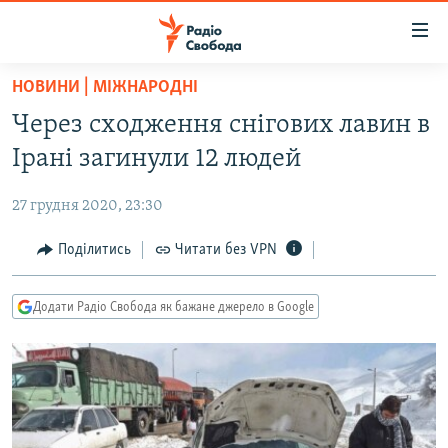
Доступність
посилання
Перейти
НОВИНИ | МІЖНАРОДНІ
до
РАДІО СВОБОДА – 70 РОКІВ
Через сходження снігових лавин в
основного
ВСЕ ЗА ДОБУ
матеріалу
Ірані загинули 12 людей
СТАТТІ
Перейти
до
27 грудня 2020, 23:30
ВІЙНА
ПОЛІТИКА
основної
РОСІЙСЬКА «ФІЛЬТРАЦІЯ»
Поділитись
Читати без VPN
ЕКОНОМІКА
навігації
Перейти
ДОНБАС.РЕАЛІЇ
СУСПІЛЬСТВО
до
Додати Радіо Свобода як бажане джерело в Google
КРИМ.РЕАЛІЇ
КУЛЬТУРА
пошуку
ТИ ЯК?
СПОРТ
СХЕМИ
УКРАЇНА
КИТАЙ.ВИКЛИКИ
СВІТ