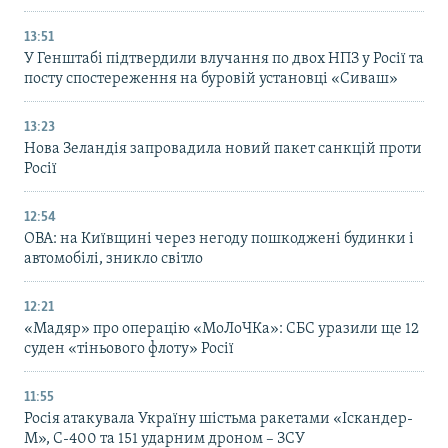
13:51
У Генштабі підтвердили влучання по двох НПЗ у Росії та
посту спостереження на буровій установці «Сиваш»
13:23
Нова Зеландія запровадила новий пакет санкцій проти
Росії
12:54
ОВА: на Київщині через негоду пошкоджені будинки і
автомобілі, зникло світло
12:21
«Мадяр» про операцію «МоЛоЧКа»: СБС уразили ще 12
суден «тіньового флоту» Росії
11:55
Росія атакувала Україну шістьма ракетами «Іскандер-
М», С-400 та 151 ударним дроном – ЗСУ