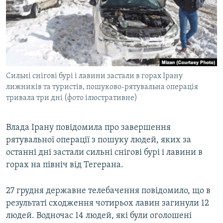
МУЛЬТИМЕДІА
ФОТО
СПЕЦПРОЄКТИ
ПОДКАСТИ
Cильні снігові бурі і лавини застали в горах Ірану
лижників та туристів, пошуково-рятувальна операція
КРИМ РЕАЛІЇ
тривала три дні (фото ілюстративне)
РУС
УКР
Влада Ірану повідомила про завершення
КТАТ
рятувальної операції з пошуку людей, яких за
останні дні застали сильні снігові бурі і лавини в
горах на північ від Тегерана.
ДОЛУЧАЙСЯ!
27 грудня державне телебачення повідомило, що в
результаті сходження чотирьох лавин загинули 12
людей. Водночас 14 людей, які були оголошені