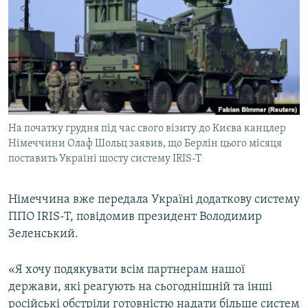
МУЛЬТИМЕДІА
ФОТО
СПЕЦПРОЄКТИ
ПОДКАСТИ
КРИМ РЕАЛІЇ
На початку грудня під час свого візиту до Києва канцлер
РУС
Німеччини Олаф Шольц заявив, що Берлін цього місяця
поставить Україні шосту систему IRIS-T
УКР
КТАТ
Німеччина вже передала Україні додаткову систему
ППО IRIS-T, повідомив президент Володимир
ДОЛУЧАЙСЯ!
Зеленський.
«Я хочу подякувати всім партнерам нашої
держави, які реагують на сьогоднішній та інші
російські обстріли готовністю надати більше систем