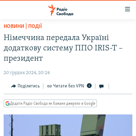
Доступність
посилання
Перейти
НОВИНИ | ПОДІЇ
до
РАДІО СВОБОДА – 70 РОКІВ
Німеччина передала Україні
основного
ВСЕ ЗА ДОБУ
матеріалу
додаткову систему ППО IRIS-T –
СТАТТІ
Перейти
президент
до
ВІЙНА
ПОЛІТИКА
основної
20 грудня 2024, 20:24
РОСІЙСЬКА «ФІЛЬТРАЦІЯ»
ЕКОНОМІКА
навігації
Перейти
Поділитись
Читати без VPN
ДОНБАС.РЕАЛІЇ
СУСПІЛЬСТВО
до
КРИМ.РЕАЛІЇ
КУЛЬТУРА
пошуку
Додати Радіо Свобода як бажане джерело в Google
ТИ ЯК?
СПОРТ
СХЕМИ
УКРАЇНА
КИТАЙ.ВИКЛИКИ
СВІТ