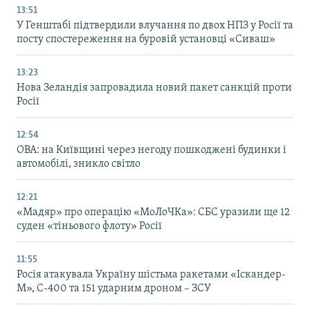
13:51
У Генштабі підтвердили влучання по двох НПЗ у Росії та
посту спостереження на буровій установці «Сиваш»
13:23
Нова Зеландія запровадила новий пакет санкцій проти
Росії
12:54
ОВА: на Київщині через негоду пошкоджені будинки і
автомобілі, зникло світло
12:21
«Мадяр» про операцію «МоЛоЧКа»: СБС уразили ще 12
суден «тіньового флоту» Росії
11:55
Росія атакувала Україну шістьма ракетами «Іскандер-
М», С-400 та 151 ударним дроном – ЗСУ