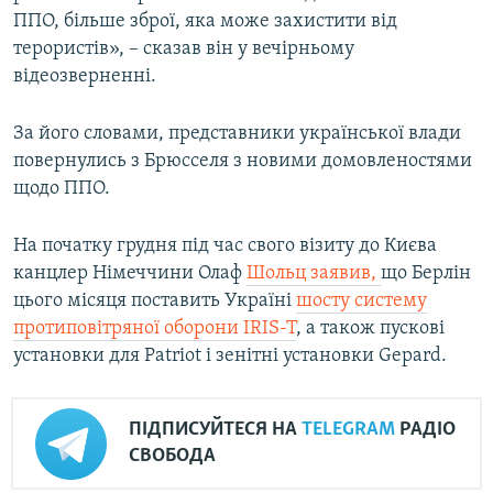
ППО, більше зброї, яка може захистити від
Усі сайти RFE/RL
терористів», – сказав він у вечірньому
відеозверненні.
За його словами, представники української влади
повернулись з Брюсселя з новими домовленостями
щодо ППО.
На початку грудня під час свого візиту до Києва
канцлер Німеччини Олаф
Шольц заявив,
що Берлін
цього місяця поставить Україні
шосту систему
протиповітряної оборони IRIS-T
, а також пускові
установки для Patriot і зенітні установки Gepard.
ПІДПИСУЙТЕСЯ НА
TELEGRAM
РАДІО
СВОБОДА