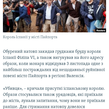
МУЛЬТИМЕДІА
ФОТО
СПЕЦПРОЄКТИ
ПОДКАСТИ
Король Іспанії у місті Пайпорта
КРИМ РЕАЛІЇ
РУС
Обурений натовп закидав грудками бруду короля
Іспанії Філіпа VI, а також вигукував на його адресу
УКР
образи, коли монарх відвідував 3 листопада одне з
КТАТ
найбільш постраждалих від нещодавньої руйнівної
повені місто Пайпорта в регіоні Валенсія.
ДОЛУЧАЙСЯ!
«Убивця», – кричали присутні іспанському королю.
Образи стосувалися також урядовців, які приїхали
до міста, лунали запитання, чому вони не приїхали
раніше. Для стримання натовпу довелося