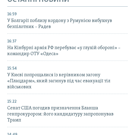
16:59
У Болгарії поблизу кордону з Румунією вибухнув
безпілотник – Радев
16:37
На Кінбурні армія РФ перебуває «у глухій обороні» –
командир ОТУ «Одеса»
15:54
У Києві попрощалися із керівником загону
«Плацдарм», який загинув під час евакуації тіл
військових
15:22
Сенат США погодив призначення Бланша
генпрокурором: його кандидатуру запропонував
Трамп
14:49