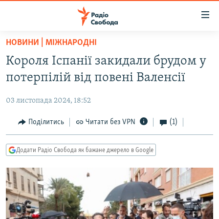
Доступність
посилання
Перейти
НОВИНИ | МІЖНАРОДНІ
до
РАДІО СВОБОДА – 70 РОКІВ
Короля Іспанії закидали брудом у
основного
ВСЕ ЗА ДОБУ
матеріалу
потерпілій від повені Валенсії
СТАТТІ
Перейти
до
03 листопада 2024, 18:52
ВІЙНА
ПОЛІТИКА
основної
РОСІЙСЬКА «ФІЛЬТРАЦІЯ»
Поділитись
Читати без VPN
(1)
ЕКОНОМІКА
навігації
Перейти
ДОНБАС.РЕАЛІЇ
СУСПІЛЬСТВО
до
Додати Радіо Свобода як бажане джерело в Google
КРИМ.РЕАЛІЇ
КУЛЬТУРА
пошуку
ТИ ЯК?
СПОРТ
СХЕМИ
УКРАЇНА
КИТАЙ.ВИКЛИКИ
СВІТ