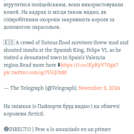
втрутитися поліцейським, вони використовували
Усі сайти RFE/RL
коней. На кадрах із місця також видно, як
співробітники охорони закривають короля за
допомогою парасольок.
🇪🇸 A crowd of furious flood survivors threw mud and
shouted insults at the Spanish King, Felipe VI, as he
visited a devastated town in Spain’s Valencia
region.Read more here ⬇️
https://t.co/KpKyV70gx7
pic.twitter.com/qc7UGJOz8I
— The Telegraph (@Telegraph)
November 3, 2024
На знімках із Пайпорти бруд видно і на обличчі
королеви Летісії.
🔴DIRECTO | Pese a lo anunciado en un primer