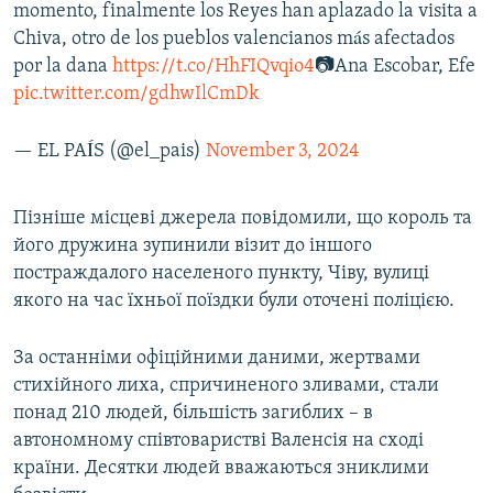
momento, finalmente los Reyes han aplazado la visita a
Chiva, otro de los pueblos valencianos más afectados
por la dana
https://t.co/HhFIQvqio4
📷Ana Escobar, Efe
pic.twitter.com/gdhwIlCmDk
— EL PAÍS (@el_pais)
November 3, 2024
Пізніше місцеві джерела повідомили, що король та
його дружина зупинили візит до іншого
постраждалого населеного пункту, Чіву, вулиці
якого на час їхньої поїздки були оточені поліцією.
За останніми офіційними даними, жертвами
стихійного лиха, спричиненого зливами, стали
понад 210 людей, більшість загиблих – в
автономному співтоваристві Валенсія на сході
країни. Десятки людей вважаються зниклими