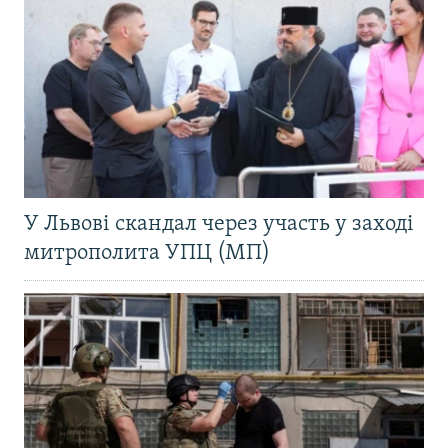
У Львові скандал через участь у заході
митрополита УПЦ (МП)