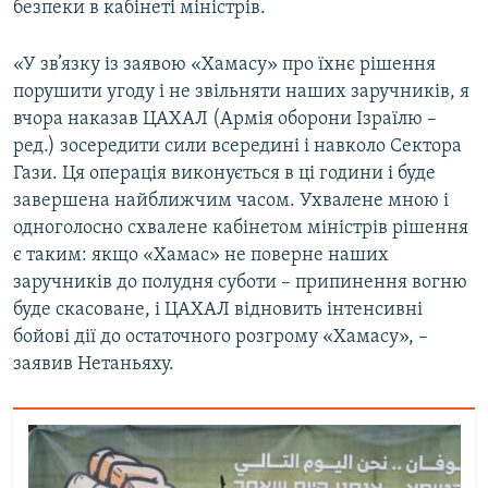
безпеки в кабінеті міністрів.
Усі сайти RFE/RL
«У зв’язку із заявою «Хамасу» про їхнє рішення
порушити угоду і не звільняти наших заручників, я
вчора наказав ЦАХАЛ (Армія оборони Ізраїлю –
ред.) зосередити сили всередині і навколо Сектора
Гази. Ця операція виконується в ці години і буде
завершена найближчим часом. Ухвалене мною і
одноголосно схвалене кабінетом міністрів рішення
є таким: якщо «Хамас» не поверне наших
заручників до полудня суботи – припинення вогню
буде скасоване, і ЦАХАЛ відновить інтенсивні
бойові дії до остаточного розгрому «Хамасу», –
заявив Нетаньяху.