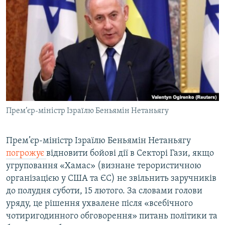
КИТАЙ.ВИКЛИКИ
МУЛЬТИМЕДІА
ФОТО
СПЕЦПРОЄКТИ
ПОДКАСТИ
КРИМ РЕАЛІЇ
Прем’єр-міністр Ізраїлю Беньямін Нетаньягу
РУС
УКР
Прем’єр-міністр Ізраїлю Беньямін Нетаньягу
погрожує
відновити бойові дії в Секторі Гази, якщо
КТАТ
угруповання «Хамас» (визнане терористичною
організацією у США та ЄС) не звільнить заручників
ДОЛУЧАЙСЯ!
до полудня суботи, 15 лютого. За словами голови
уряду, це рішення ухвалене після «всебічного
чотиригодинного обговорення» питань політики та