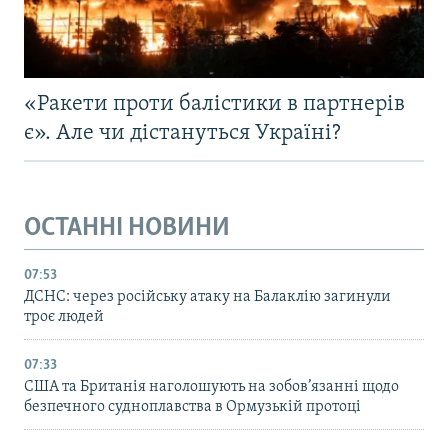
«Ракети проти балістики в партнерів
є». Але чи дістануться Україні?
ОСТАННІ НОВИНИ
07:53
ДСНС: через російську атаку на Балаклію загинули
троє людей
07:33
США та Британія наголошують на зобов’язанні щодо
безпечного судноплавства в Ормузькій протоці