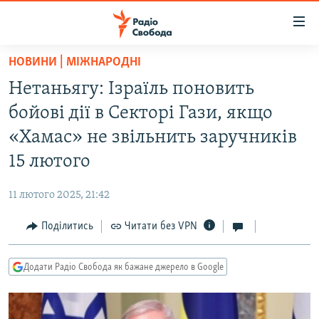
Доступність
посилання
Перейти
НОВИНИ | МІЖНАРОДНІ
до
РАДІО СВОБОДА – 70 РОКІВ
Нетаньягу: Ізраїль поновить
основного
ВСЕ ЗА ДОБУ
матеріалу
бойові дії в Секторі Гази, якщо
СТАТТІ
Перейти
«Хамас» не звільнить заручників
до
ВІЙНА
ПОЛІТИКА
15 лютого
основної
РОСІЙСЬКА «ФІЛЬТРАЦІЯ»
ЕКОНОМІКА
навігації
11 лютого 2025, 21:42
Перейти
ДОНБАС.РЕАЛІЇ
СУСПІЛЬСТВО
до
Поділитись
Читати без VPN
КРИМ.РЕАЛІЇ
КУЛЬТУРА
пошуку
ТИ ЯК?
СПОРТ
Додати Радіо Свобода як бажане джерело в Google
СХЕМИ
УКРАЇНА
ПРИАЗОВ’Я
СВІТ