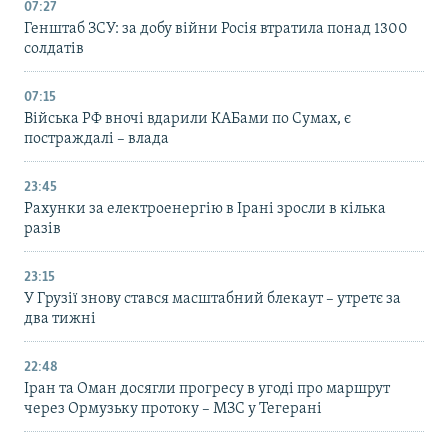
07:27
Генштаб ЗСУ: за добу війни Росія втратила понад 1300
солдатів
07:15
Війська РФ вночі вдарили КАБами по Сумах, є
постраждалі – влада
23:45
Рахунки за електроенергію в Ірані зросли в кілька
разів
23:15
У Грузії знову стався масштабний блекаут – утретє за
два тижні
22:48
Іран та Оман досягли прогресу в угоді про маршрут
через Ормузьку протоку – МЗС у Тегерані