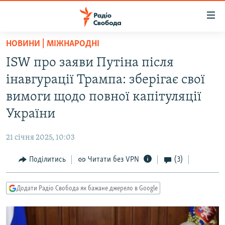
Доступність
посилання
Перейти
НОВИНИ | МІЖНАРОДНІ
до
РАДІО СВОБОДА – 70 РОКІВ
ISW про заяви Путіна після
основного
ВСЕ ЗА ДОБУ
матеріалу
інавгурації Трампа: зберігає свої
СТАТТІ
Перейти
вимоги щодо повної капітуляції
до
ВІЙНА
ПОЛІТИКА
України
основної
РОСІЙСЬКА «ФІЛЬТРАЦІЯ»
ЕКОНОМІКА
навігації
21 січня 2025, 10:03
Перейти
ДОНБАС.РЕАЛІЇ
СУСПІЛЬСТВО
до
Поділитись
Читати без VPN
(3)
КРИМ.РЕАЛІЇ
КУЛЬТУРА
пошуку
ТИ ЯК?
СПОРТ
Додати Радіо Свобода як бажане джерело в Google
СХЕМИ
УКРАЇНА
КИТАЙ.ВИКЛИКИ
СВІТ