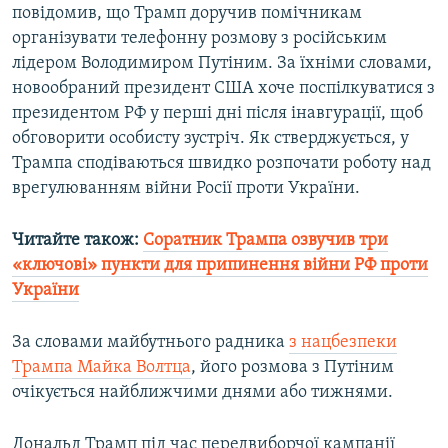
повідомив, що Трамп доручив помічникам
організувати телефонну розмову з російським
лідером Володимиром Путіним. За їхніми словами,
новообраний президент США хоче поспілкуватися з
президентом РФ у перші дні після інавгурації, щоб
обговорити особисту зустріч. Як стверджується, у
Трампа сподіваються швидко розпочати роботу над
врегулюванням війни Росії проти України.
Читайте також:
Соратник Трампа озвучив три
«ключові» пункти для припинення війни РФ проти
України
За словами майбутнього радника
з нацбезпеки
Трампа Майка Волтца
, його розмова з Путіним
очікується найближчими днями або тижнями.
Дональд Трамп під час передвиборчої кампанії