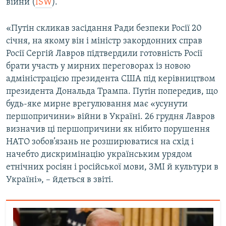
війни (
ISW
).
Усі сайти RFE/RL
«Путін скликав засідання Ради безпеки Росії 20
січня, на якому він і міністр закордонних справ
Росії Сергій Лавров підтвердили готовність Росії
брати участь у мирних переговорах із новою
адміністрацією президента США під керівництвом
президента Дональда Трампа. Путін попередив, що
будь-яке мирне врегулювання має «усунути
першопричини» війни в Україні. 26 грудня Лавров
визначив ці першопричини як нібито порушення
НАТО зобов’язань не розширюватися на схід і
начебто дискримінацію українським урядом
етнічних росіян і російської мови, ЗМІ й культури в
Україні», – йдеться в звіті.