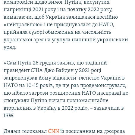
компроміси щодо вимог Путіна, висунутих
наприкінці 2021 року і на початку 2022 року,
вимагаючи, щоб Україна залишалася постійно
«нейтральною» і не приєднувалася до НАТО,
прийняла суворі обмеження на чисельність
української армії й усунула нинішній український
уряд.
«Сам Путін 26 грудня заявив, що тодішній
президент США Джо Байден у 2021 році
запропонував йому відкласти членство України в
НАТО на 10-15 років, це ще раз продемонструвало,
що нібито загрози розширення НАТО насправді не
спонукали Путіна почати повномасштабне
вторгнення в Україну в 2022 році», – зазначили в
ISW.
Днями телеканал
CNN
із посиланням на джерела