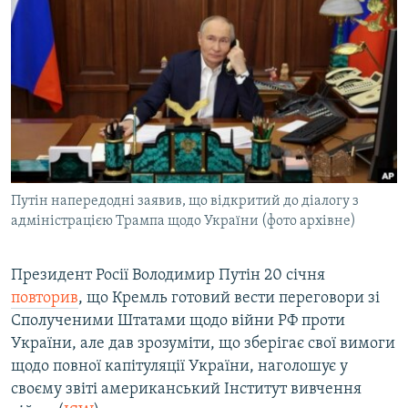
МУЛЬТИМЕДІА
ФОТО
СПЕЦПРОЄКТИ
ПОДКАСТИ
КРИМ РЕАЛІЇ
РУС
Путін напередодні заявив, що відкритий до діалогу з
УКР
адміністрацією Трампа щодо України (фото архівне)
КТАТ
Президент Росії Володимир Путін 20 січня
повторив
, що Кремль готовий вести переговори зі
ДОЛУЧАЙСЯ!
Сполученими Штатами щодо війни РФ проти
України, але дав зрозуміти, що зберігає свої вимоги
щодо повної капітуляції України, наголошує у
своєму звіті американський Інститут вивчення