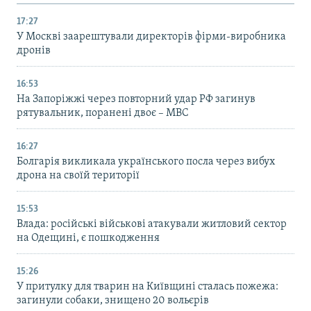
17:27
У Москві заарештували директорів фірми-виробника
дронів
16:53
На Запоріжжі через повторний удар РФ загинув
рятувальник, поранені двоє – МВС
16:27
Болгарія викликала українського посла через вибух
дрона на своїй території
15:53
Влада: російські військові атакували житловий сектор
на Одещині, є пошкодження
15:26
У притулку для тварин на Київщині сталась пожежа:
загинули собаки, знищено 20 вольєрів