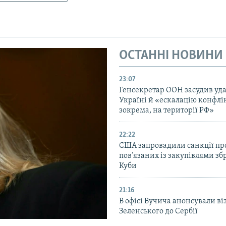
ОСТАННІ НОВИНИ
23:07
Генсекретар ООН засудив уда
Україні й «ескалацію конфлік
зокрема, на території РФ»
22:22
США запровадили санкції про
пов’язаних із закупівлями зб
Куби
21:16
В офісі Вучича анонсували ві
Зеленського до Сербії