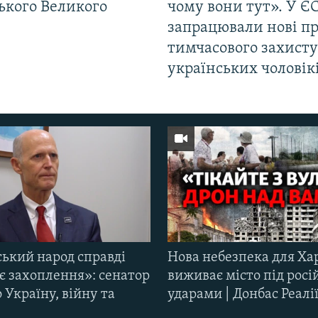
ького Великого
чому вони тут». У Є
запрацювали нові п
тимчасового захисту
українських чоловік
ський народ справді
Нова небезпека для Ха
є захоплення»: сенатор
виживає місто під рос
Україну, війну та
ударами | Донбас Реалі