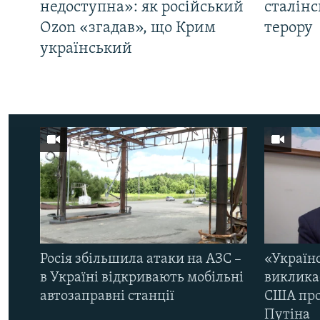
недоступна»: як російський
сталінс
Ozon «згадав», що Крим
терору
український
Росія збільшила атаки на АЗС –
«Україн
в Україні відкривають мобільні
виклика
автозаправні станції
США про 
Путіна