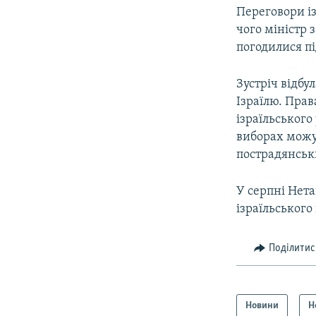
Переговори із
чого міністр 
погодилися пі
Зустріч відбу
Ізраїлю. Прав
ізраїльського
виборах можут
пострадянськ
У серпні Нета
ізраїльського
Поділитис
Новини
Н