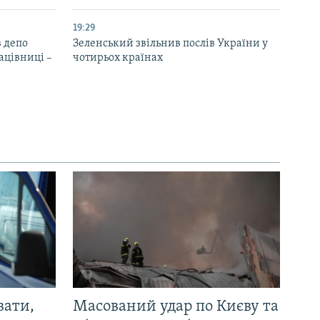
19:29
 депо
Зеленський звільнив послів України у
ацівниці –
чотирьох країнах
вати,
Масований удар по Києву та