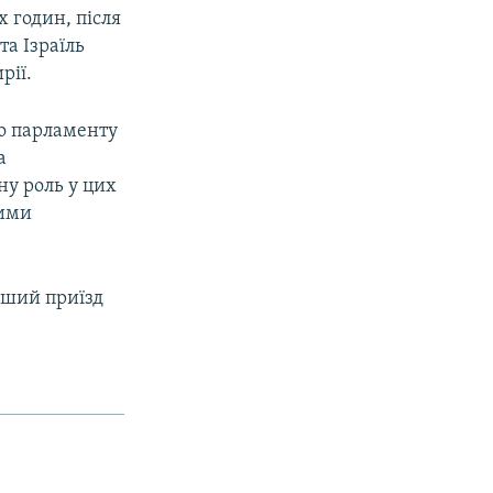
х годин, після
та Ізраїль
рії.
до парламенту
а
ну роль у цих
шими
ерший приїзд