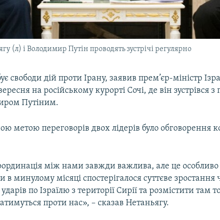
ягу (л) і Володимир Путін проводять зустрічі регулярно
бує свободи дій проти Ірану, заявив прем’єр-міністр Ізр
вересня на російському курорті Сочі, де він зустрівся 
миром Путіним.
ою метою переговорів двох лідерів було обговорення к
оординація між нами завжди важлива, але це особливо
ки в минулому місяці спостерігалося суттєве зростання 
 ударів по Ізраїлю з території Сирії та розмістити там т
ватимуться проти нас», – сказав Нетаньягу.