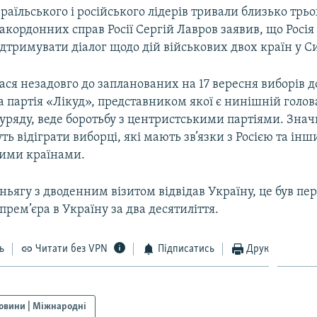
раїльського і російського лідерів тривали близько трьо
закордонних справ Росії Сергій Лавров заявив, що Росія 
дтримувати діалог щодо дій військових двох країн у Си
лася незадовго до запланованих на 17 вересня виборів 
а партія «Лікуд», представником якої є нинішній голов
 уряду, веде боротьбу з центристськими партіями. Знач
ь відіграти виборці, які мають зв’язки з Росією та ін
ими країнами.
ньягу з дводенним візитом відвідав Україну, це був п
 прем’єра в Україну за два десятиліття.
ь
Читати без VPN
Підписатись
Друк
овини | Міжнародні