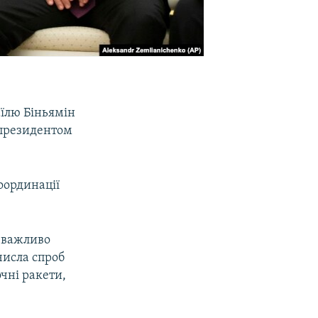
аїлю Біньямін
з президентом
оординації
 важливо
числа спроб
очні ракети,