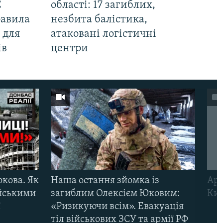
С
області: 17 загиблих,
равила
незбита балістика,
 для
атаковані логістичні
ів
центри
ркова. Як
Наша остання зйомка із
Арм
ійськими
загиблим Олексієм Юковим:
Киї
ї
«Ризикуючи всім». Евакуація
тіл військових ЗСУ та армії РФ