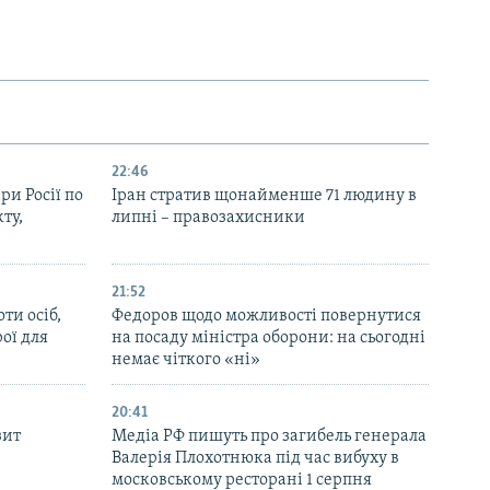
22:46
ри Росії по
Іран стратив щонайменше 71 людину в
ту,
липні – правозахисники
21:52
ти осіб,
Федоров щодо можливості повернутися
рої для
на посаду міністра оборони: на сьогодні
немає чіткого «ні»
20:41
зит
Медіа РФ пишуть про загибель генерала
Валерія Плохотнюка під час вибуху в
московському ресторані 1 серпня