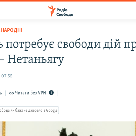
ЖНАРОДНІ
ь потребує свободи дій п
 – Нетаньягу
 07:55
ь
Читати без VPN
обода як бажане джерело в Google