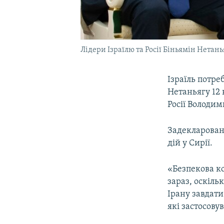
Лідери Ізраїлю та Росії Біньямін Нетань
Ізраїль потре
Нетаньягу 12 
Росії Володи
Задекларован
дій у Сирії.
«Безпекова к
зараз, оскіль
Ірану завдати
які застосову