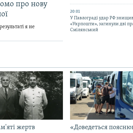
домо про нову
20:01
ої
У Павлограді удар РФ знищив
«Укрпошти», загинули дві пр
результаті я не
Смілянський
м'яті жертв
«Доведеться поясню