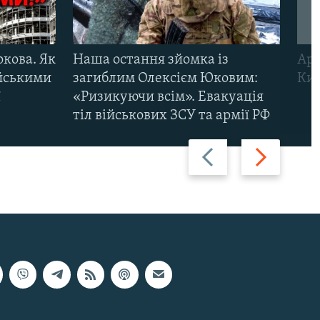
ркова. Як
Наша остання зйомка із
Арм
ійськими
загиблим Олексієм Юковим:
Киї
ї
«Ризикуючи всім». Евакуація
тіл військових ЗСУ та армії РФ
Назад
Вперед