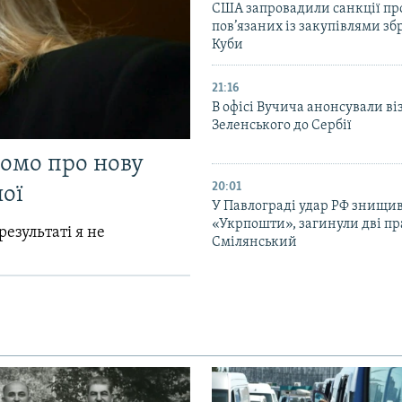
США запровадили санкції про
пов’язаних із закупівлями зб
Куби
21:16
В офісі Вучича анонсували ві
Зеленського до Сербії
домо про нову
20:01
ої
У Павлограді удар РФ знищив
«Укрпошти», загинули дві пр
результаті я не
Смілянський