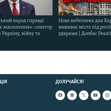
ський народ справді
Нова небезпека для Ха
є захоплення»: сенатор
виживає місто під рос
Україну, війну та
ударами | Донбас Реалі
ЦІЯ
ДОЛУЧАЙСЯ!
с