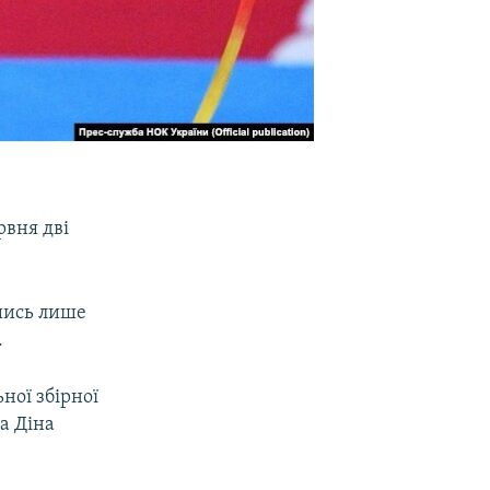
рвня дві
вшись лише
.
ної збірної
а Діна