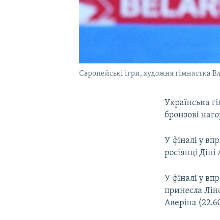
Європейські ігри, художня гімнастка В
Українська г
бронзові наг
У фіналі у вп
росіянці Діні 
У фіналі у вп
принесла Ліно
Аверіна (22.6