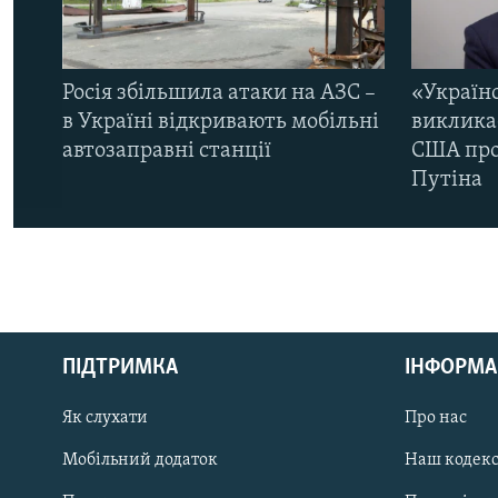
Росія збільшила атаки на АЗС –
«Україн
в Україні відкривають мобільні
виклика
автозаправні станції
США про 
Путіна
КРИМ РЕАЛІЇ
РУС
ПІДТРИМКА
ІНФОРМА
УКР
КТАТ
Як слухати
Про нас
Мобільний додаток
Наш кодек
ДОЛУЧАЙСЯ!