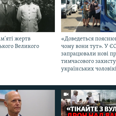
м'яті жертв
«Доведеться поясню
ького Великого
чому вони тут». У Є
запрацювали нові п
тимчасового захисту
українських чоловік