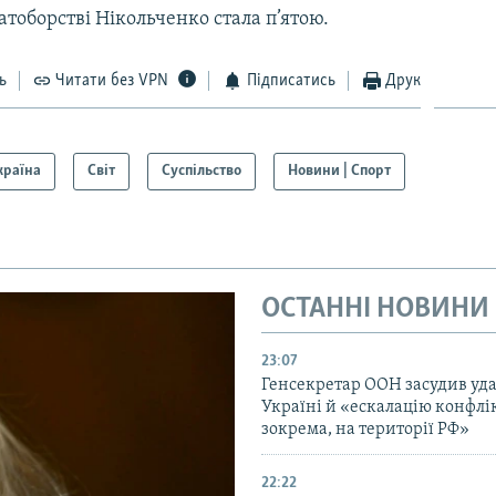
гатоборстві Нікольченко стала п’ятою.
ь
Читати без VPN
Підписатись
Друк
країна
Світ
Суспільство
Новини | Спорт
ОСТАННІ НОВИНИ
23:07
Генсекретар ООН засудив уда
Україні й «ескалацію конфлік
зокрема, на території РФ»
22:22