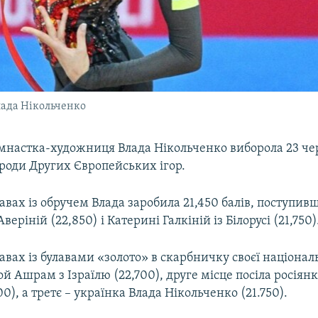
лада Нікольченко
імнастка-художниця Влада Нікольченко виборола 23 че
ороди Других Європейських ігор.
равах із обручем Влада заробила 21,450 балів, поступи
Аверіній (22,850) і Катерині Галкіній із Білорусі (21,750)
равах із булавами «золото» в скарбничку своєї національ
й Ашрам з Ізраїлю (22,700), друге місце посіла росіянк
00), а третє – українка Влада Нікольченко (21.750).