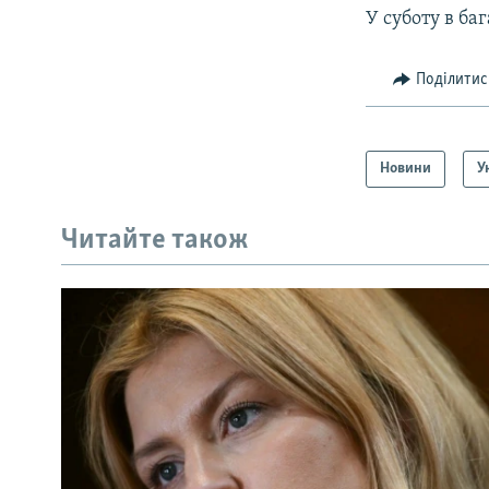
У суботу в ба
Поділитис
Новини
У
Читайте також