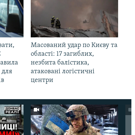
вати,
Масований удар по Києву та
С
області: 17 загиблих,
равила
незбита балістика,
 для
атаковані логістичні
ів
центри