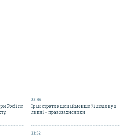
22:46
ри Росії по
Іран стратив щонайменше 71 людину в
ту,
липні – правозахисники
21:52