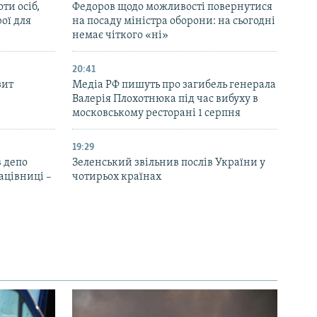
ти осіб,
Федоров щодо можливості повернутися
рої для
на посаду міністра оборони: на сьогодні
немає чіткого «ні»
20:41
зит
Медіа РФ пишуть про загибель генерала
Валерія Плохотнюка під час вибуху в
московському ресторані 1 серпня
19:29
 депо
Зеленський звільнив послів України у
ацівниці –
чотирьох країнах