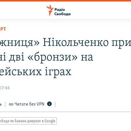
ОРТ
жниця» Нікольченко при
і дві «бронзи» на
ейських іграх
17:44
ь
Читати без VPN
обода як бажане джерело в Google