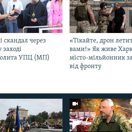
і скандал через
«Тікайте, дрон лети
у заході
вами!» Як живе Харк
олита УПЦ (МП)
місто-мільйонник з
від фронту