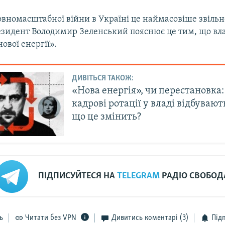
повномасштабної війни в Україні це наймасовіше звіль
резидент Володимир Зеленський пояснює це тим, що вл
ової енергії».
ДИВІТЬСЯ ТАКОЖ:
«Нова енергія», чи перестановка
кадрові ротації у владі відбувають
що це змінить?
ПІДПИСУЙТЕСЯ НА
TELEGRAM
РАДІО СВОБОД
ь
Читати без VPN
Дивитись коментарі
(3)
Під