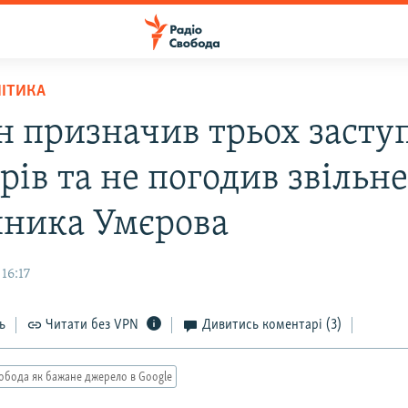
ЛІТИКА
н призначив трьох засту
рів та не погодив звільн
пника Умєрова
16:17
ь
Читати без VPN
Дивитись коментарі
(3)
обода як бажане джерело в Google