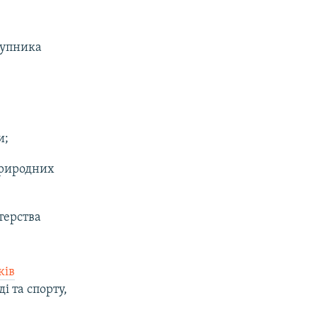
тупника
и;
природних
терства
ків
і та спорту,