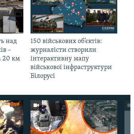
ть над
150 військових об’єктів:
ів –
журналісти створили
а 20 км
інтерактивну мапу
військової інфраструктури
Білорусі