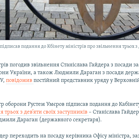
ідписав подання до Кбінету міністрів про звільнення трьох з 
трів погодив звільнення Станіслава Гайдера з посади з
рони України, а також Людмили Дараган з посади держ
ОУ,
повідомив
постійний представник уряду у Верховній
р оборони Рустем Умєров підписав подання до Кабінету
я трьох з дев’яти своїх заступників
– Станіслава Гайдер
мили Дараган (державного секретаря).
дер переходить на посаду керівника Офісу міністра, з