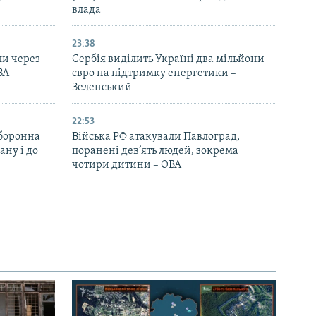
влада
23:38
ли через
Сербія виділить Україні два мільйони
ВА
євро на підтримку енергетики –
Зеленський
22:53
оборонна
Війська РФ атакували Павлоград,
ану і до
поранені дев’ять людей, зокрема
чотири дитини – ОВА