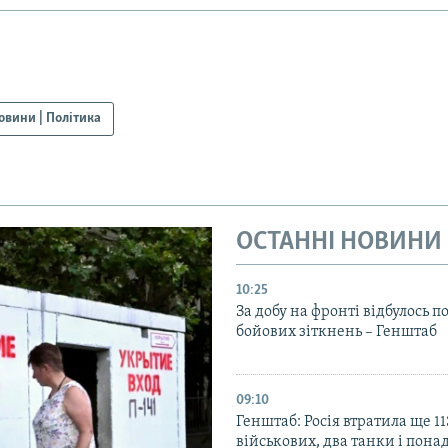
овини | Політика
ОСТАННІ НОВИНИ
10:25
За добу на фронті відбулось п
бойових зіткнень – Генштаб
09:10
Генштаб: Росія втратила ще 1
військових, два танки і пона