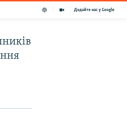
Додайте нас у Google
пників
ення