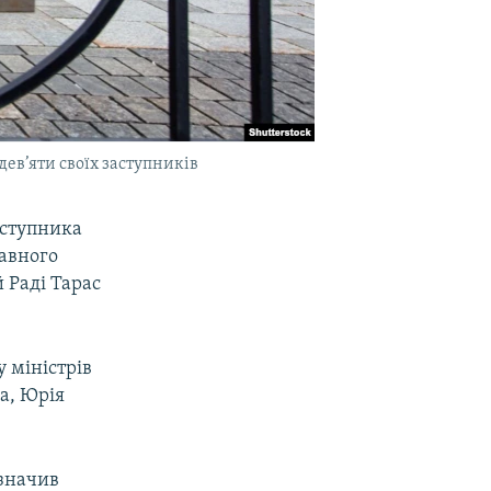
дев’яти своїх заступників
аступника
авного
 Раді Тарас
 міністрів
а, Юрія
азначив