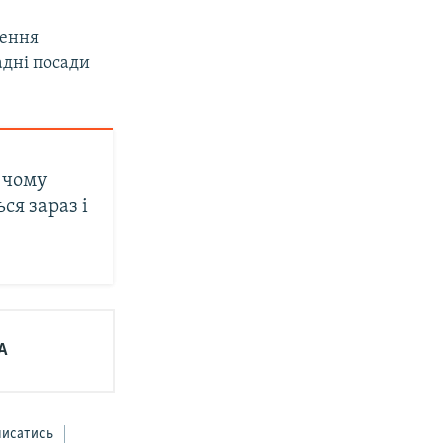
нення
адні посади
: чому
ся зараз і
А
писатись