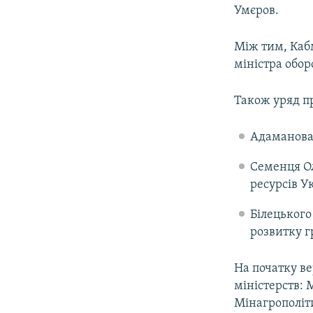
Умєров.
Між тим, Каб
міністра обор
Також уряд пр
Адаманова 
Семенця Ол
ресурсів У
Білецького
розвитку г
На початку в
міністерств: 
Мінагрополіт