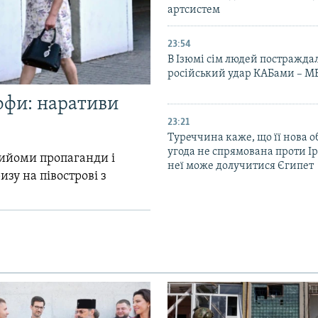
артсистем
23:54
В Ізюмі сім людей постражда
російський удар КАБами – М
офи: наративи
23:21
Туреччина каже, що її нова 
угода не спрямована проти Ір
прийоми пропаганди і
неї може долучитися Єгипет
зу на півострові з