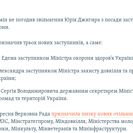
мін не погодив звільнення Юрія Джигира з посади зас
они.
изначив трьох нових заступників, а саме:
Едема заступником Міністра охорони здоров’я Україн
ександра заступником Міністра захисту довкілля та 
країни;
 Сергія Володимировича державним секретарем Мініс
ромад та територій України.
ересня Верховна Рада
призначила низку нових очільни
МЗС, Мінстратегпрому, Міндовкілля, Міністерства молод
ики, Мінкульту, Мінветеранів та Мінінфраструктури.