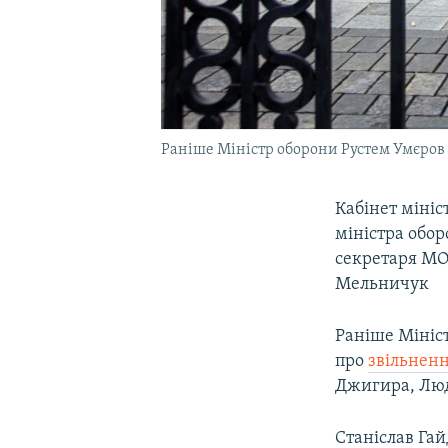
Раніше Міністр оборони Рустем Умєров п
Кабінет мініс
міністра обо
секретаря М
Мельничук
Раніше Мініст
про
звільненн
Джигира, Люд
Станіслав Гай