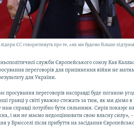
елі лідери ЄС говоритимуть про те, «як ми будемо більше підтр
шньополітичної служби Європейського союзу Кая Каллас
росування переговорів для припинення війни не мати
езультату для України.
нє просування переговорів насправді буде поганою уго
інші гравці у світі уважно стежать за тим, як ми діємо в
 нам справді потрібно бути сильними. Сирія показує на
на, і ми не маємо недооцінювати свою власну силу», 
дня у Брюсселі після прибуття на засідання Європейсько