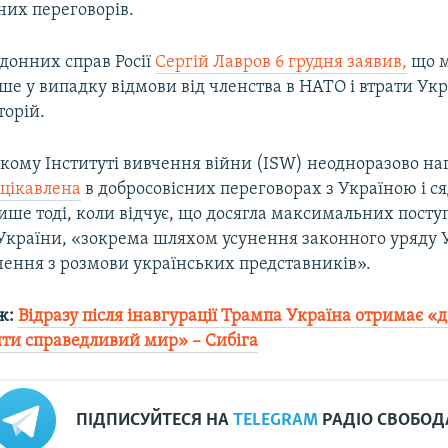
них переговорів.
донних справ Росії
Сергій Лавров 6 грудня заявив,
що м
е у випадку відмови від членства в НАТО і втрати Ук
торій.
кому Інституті вивчення війни (ISW) неодноразово на
ацікавлена
в добросовісних переговорах з Україною і сяд
ише тоді, коли відчує, що досягла максимальних пост
 України, «зокрема шляхом усунення законного уряду У
чення з розмови українських представників».
ж:
Відразу після інавгурації Трампа Україна отримає «
ти справедливий мир» – Сибіга
ПІДПИСУЙТЕСЯ НА
TELEGRAM
РАДІО СВОБОД