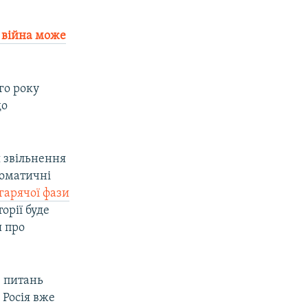
 війна може
го року
до
я звільнення
ломатичні
гарячої фази
орії буде
я про
 питань
 Росія вже