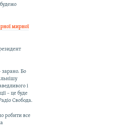
и будемо
ірної мирної
президент
 зарано. Бо
сильнішу
аведливого і
ії – це буде
адіо Свобода.
бно робити все
на