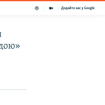
Додайте нас у Google
я
одою»