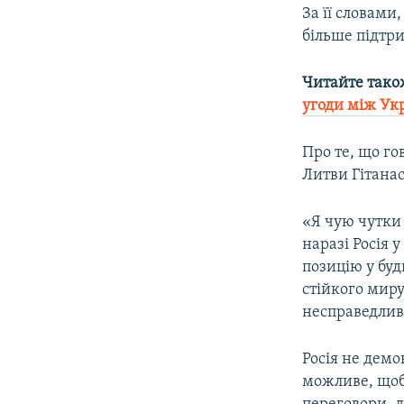
За її словами
більше підтр
Читайте тако
угоди між Укр
Про те, що го
Литви Гітанас
«Я чую чутки
наразі Росія 
позицію у буд
стійкого миру
несправедливи
Росія не демон
можливе, що