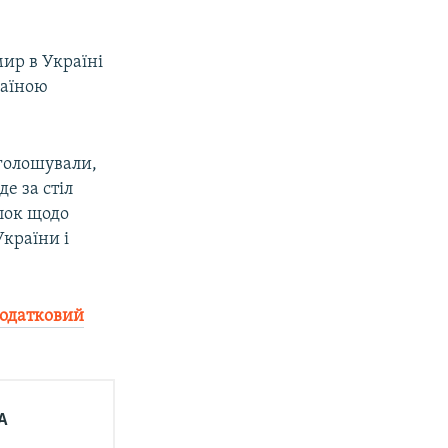
ир в Україні
раїною
голошували,
е за стіл
упок щодо
країни і
додатковий
А