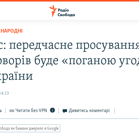
ЖНАРОДНІ
с: передчасне просуванн
оворів буде «поганою уг
країни
14:13
ь
Читати без VPN
Дивитись коментарі
обода як бажане джерело в Google