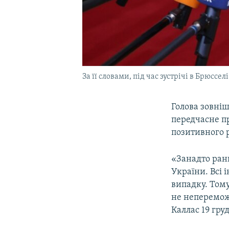
За її словами, під час зустрічі в Брюсс
Голова зовні
передчасне п
позитивного р
«Занадто ран
України. Всі 
випадку. Тому
не неперемож
Каллас 19 гру