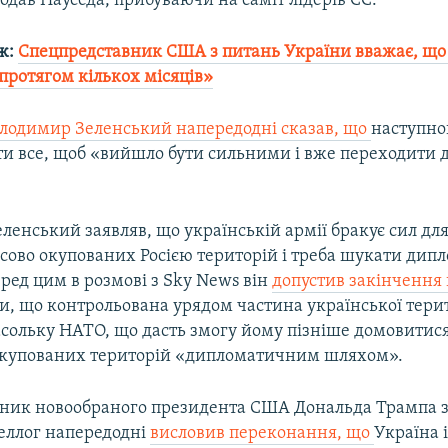
одав Науседа, прибуваючи на саміт лідерів ЄС.
ж:
Спецпредставник США з питань України вважає, що
протягом кількох місяців»
лодимир Зеленський напередодні сказав, що
наступно
ти все, щоб «вийшло бути сильними і вже переходити 
енський заявляв, що українській армії бракує сил дл
сово окупованих Росією територій і треба шукати дип
ред цим в розмові з Sky News він
допустив закінчення 
и, що контрольована урядом частина української терит
асольку НАТО, що дасть змогу йому пізніше домовитис
купованих територій «дипломатичним шляхом».
ник новообраного президента США Дональда Трампа з
Келлог напередодні
висловив переконання, що
Україна і