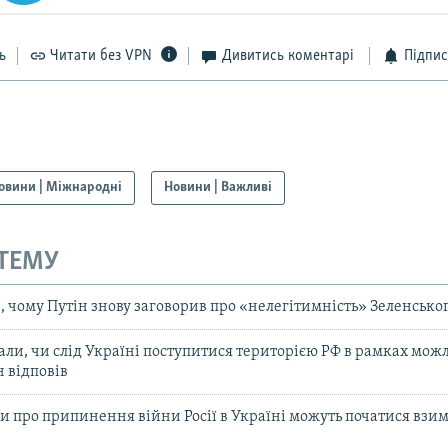
ь
Читати без VPN
Дивитись коментарі
Підпис
овини | Міжнародні
Новини | Важливі
 ТЕМУ
, чому Путін знову заговорив про «нелегітимність» Зеленсько
али, чи слід Україні поступитися територією РФ в рамках мож
н відповів
ри про припинення війни Росії в Україні можуть початися взи