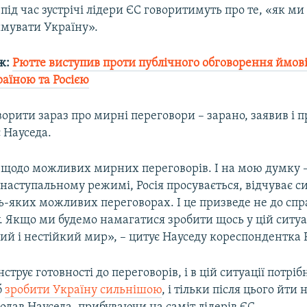
, під час зустрічі лідери ЄС говоритимуть про те, «як м
имувати Україну».
ж:
Рютте виступив проти публічного обговорення ймов
аїною та Росією
ворити зараз про мирні переговори – зарано, заявив і 
 Науседа.
 щодо можливих мирних переговорів. І на мою думку –
у наступальному режимі, Росія просувається, відчуває 
ь-яких можливих переговорах. І це призведе не до спр
. Якщо ми будемо намагатися зробити щось у цій ситуац
й і нестійкий мир», – цитує Науседу кореспондентка Р
струє готовності до переговорів, і в цій ситуації потрі
б
зробити Україну сильнішою
, і тільки після цього йти 