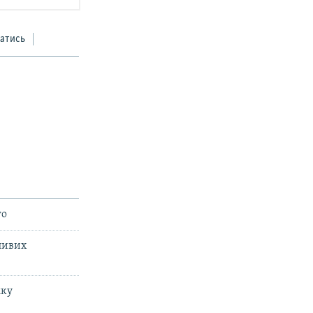
атись
го
ливих
мку