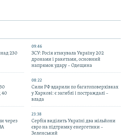
09:46
онад 230
ЗСУ: Росія атакувала Україну 202
дронами і ракетами, основний
напрямок удару – Одещина
08:22
130
Сили РФ вдарили по багатоповерхівках
д 40
у Харкові: є загиблі і постраждалі –
влада
23:38
ли через
Сербія виділить Україні два мільйони
ВА
євро на підтримку енергетики –
Зеленський