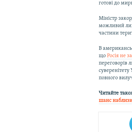
готові до мир
Міністр закор
можливий лиш
частини тери
В американсь
що
Росія не з
переговорів л
суверенітету
повного вилу
Читайте тако
шанс наблизи