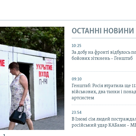
ОСТАННІ НОВИНИ
10:25
За добу на фронті відбулось п
бойових зіткнень – Генштаб
09:10
Генштаб: Росія втратила ще 1
військових, два танки і пона
артсистем
23:54
В Ізюмі сім людей постражда
російський удар КАБами – М