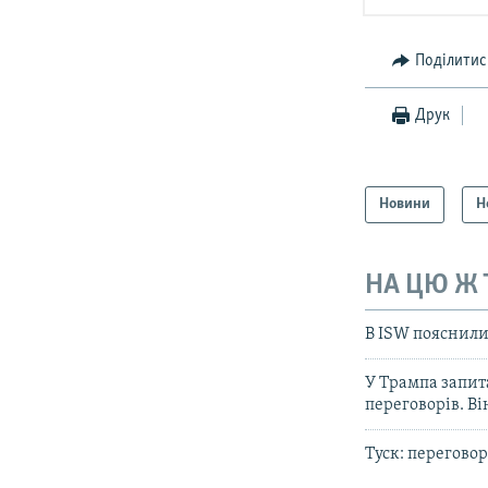
Поділитис
Друк
Новини
Н
НА ЦЮ Ж
В ISW пояснили
У Трампа запит
переговорів. Ві
Туск: перегово