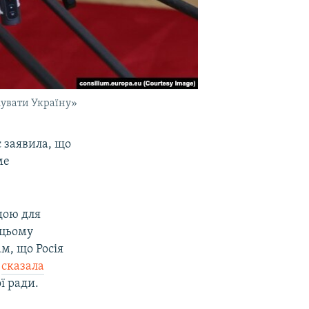
имувати Україну»
 заявила, що
ме
дою для
 цьому
м, що Росія
–
сказала
ї ради.