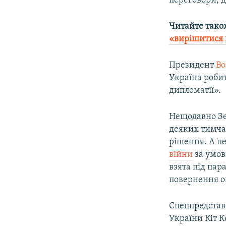
переговори, д
Читайте тако
«вирішитися 
Президент
Во
Україна роби
дипломатії».
Нещодавно Зел
деяких тимча
рішення. А пе
війни
за умов
взята під пар
повернення о
Спецпредстав
України Кіт 