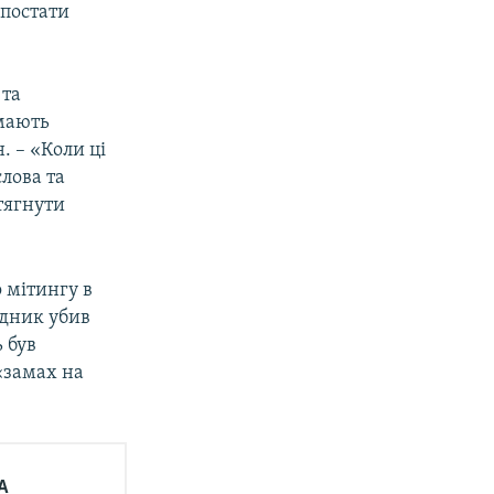
 постати
 та
 мають
. – «Коли ці
слова та
тягнути
 мітингу в
адник убив
 був
 «замах на
А