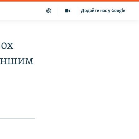
Додайте нас у Google
вох
 іншим