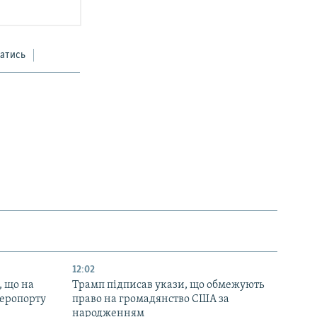
атись
12:02
, що на
Трамп підписав укази, що обмежують
аеропорту
право на громадянство США за
народженням