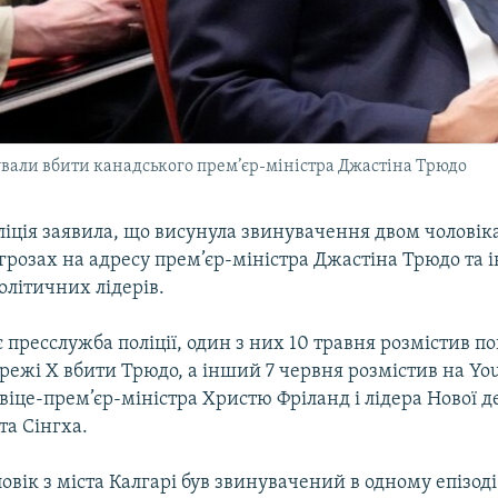
вали вбити канадського прем’єр-міністра Джастіна Трюдо
іція заявила, що висунула звинувачення двом чоловіка
грозах на адресу прем’єр-міністра Джастіна Трюдо та 
олітичних лідерів.
 пресслужба поліції, один з них 10 травня розмістив по
режі X вбити Трюдо, а інший 7 червня розмістив на Yo
віце-прем’єр-міністра Христю Фріланд і лідера Нової 
та Сінгха.
овік з міста Калгарі був звинувачений в одному епізоді 