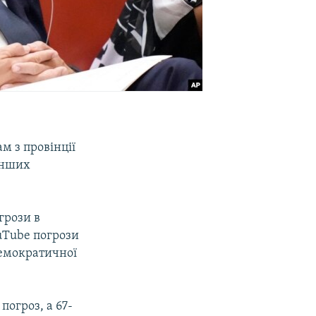
м з провінції
інших
грози в
uTube погрози
демократичної
погроз, а 67-