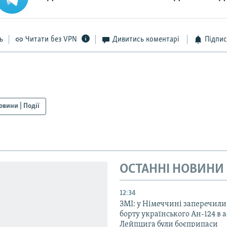
ь
Читати без VPN
Дивитись коментарі
Підпис
овини | Події
ОСТАННІ НОВИНИ
12:34
ЗМІ: у Німеччині заперечили
борту українського Ан-124 в 
Лейпцига були боєприпаси