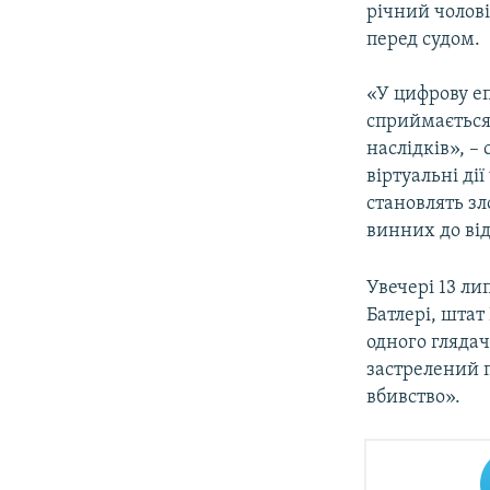
річний чолові
перед судом.
«У цифрову еп
сприймається 
наслідків», –
віртуальні ді
становлять зл
винних до від
Увечері 13 л
Батлері, штат
одного глядач
застрелений п
вбивство».