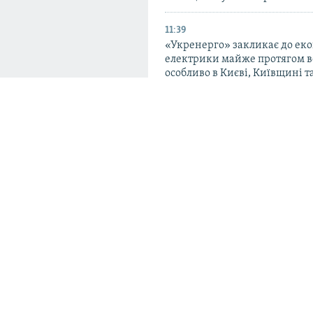
11:39
«Укренерго» закликає до еко
електрики майже протягом вс
особливо в Києві, Київщині 
10:49
Через стрілянину в школі в Т
загинули шестеро людей – по
істи створили
09:39
Росія: у Єкатеринбурзі після 
інфраструктури
дронів почалася пожежа на с
Wildberries
м» разом з Білоруською
 військових локацій на
знімків та даних з