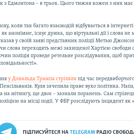
к з Едмонтона – в трьох. Цього тижня кожен з них має
оху, коли так багато взаємодій відбувається в інтернеті
як анонімне, існує думка, що віртуальні дії і слова не
 сказав у своїй заяві представник поліції Метью Джонсон
ї чи слова переходять межі захищеної Хартією свободи 
очин поліція проведе ретельне розслідування, щоб при
повідальності».
ипня
у Дональда Трампа стріляли
під час передвиборчого
 Пенсільванія. Куля зачепила праве вухо політика. Нап
а на мітингу, ще двоє – зазнали поранень. Сам стрілець
оліцією на місці події. У ФБР розслідують інцидент як
ПІДПИСУЙТЕСЯ НА
TELEGRAM
РАДІО СВОБОД