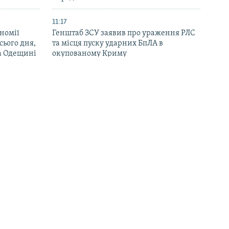
11:17
номії
Генштаб ЗСУ заявив про ураження РЛС
ього дня,
та місця пуску ударних БпЛА в
та Одещині
окупованому Криму
09:55
аїланді
ОВА: російський дрон вдарив по ринку
ліція
на Сумщині, постраждали 10 людей
09:20
атаки
Війська РФ вночі знову атакували Суми,
кладі
поранені дві людини – влада