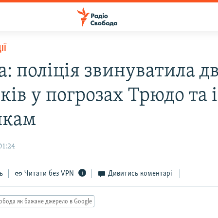
ІЇ
а: поліція звинуватила д
іків у погрозах Трюдо та
икам
01:24
ь
Читати без VPN
Дивитись коментарі
обода як бажане джерело в Google