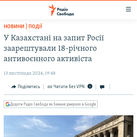
Доступність
посилання
Перейти
НОВИНИ | ПОДІЇ
до
РАДІО СВОБОДА – 70 РОКІВ
У Казахстані на запит Росії
основного
ВСЕ ЗА ДОБУ
матеріалу
заарештували 18-річного
СТАТТІ
Перейти
антивоєнного активіста
до
ВІЙНА
ПОЛІТИКА
основної
13 листопада 2024, 19:48
РОСІЙСЬКА «ФІЛЬТРАЦІЯ»
ЕКОНОМІКА
навігації
Перейти
Поділитись
Читати без VPN
ДОНБАС.РЕАЛІЇ
СУСПІЛЬСТВО
до
КРИМ.РЕАЛІЇ
КУЛЬТУРА
пошуку
Додати Радіо Свобода як бажане джерело в Google
ТИ ЯК?
СПОРТ
СХЕМИ
УКРАЇНА
КИТАЙ.ВИКЛИКИ
СВІТ