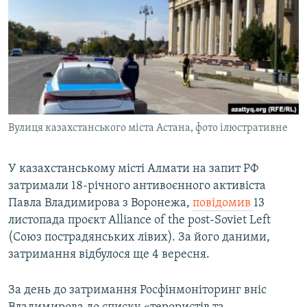
МУЛЬТИМЕДІА
ФОТО
СПЕЦПРОЄКТИ
ПОДКАСТИ
КРИМ РЕАЛІЇ
Вулиця казахстанського міста Астана, фото ілюстративне
РУС
УКР
У казахстанському місті Алмати на запит РФ
затримали 18-річного антивоєнного активіста
КТАТ
Павла Владимирова з Воронежа,
повідомив
13
листопада проєкт Alliance of the post-Soviet Left
ДОЛУЧАЙСЯ!
(Союз пострадянських лівих). За його даними,
затримання відбулося ще 4 вересня.
За день до затримання Росфінмоніторинг вніс