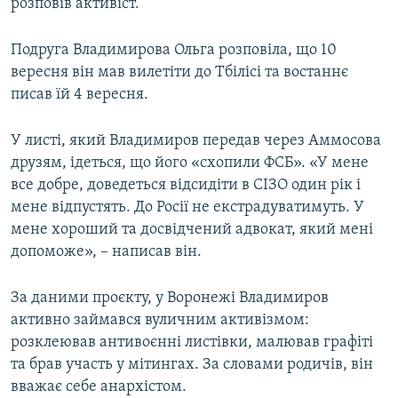
розповів активіст.
Подруга Владимирова Ольга розповіла, що 10
вересня він мав вилетіти до Тбілісі та востаннє
писав їй 4 вересня.
У листі, який Владимиров передав через Аммосова
друзям, ідеться, що його «схопили ФСБ». «У мене
все добре, доведеться відсидіти в СІЗО один рік і
мене відпустять. До Росії не екстрадуватимуть. У
мене хороший та досвідчений адвокат, який мені
допоможе», – написав він.
За даними проєкту, у Воронежі Владимиров
активно займався вуличним активізмом:
розклеював антивоєнні листівки, малював графіті
та брав участь у мітингах. За словами родичів, він
вважає себе анархістом.