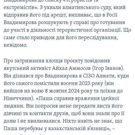
Владимирова до списку «терористів та
Усі сайти RFE/RL
екстремістів». З ухвали алматинського суду, який
відправив його під арешт, випливає, що в Росії
Владимирова розшукують у справі про готування
до участі в діяльності терористичної організації. Що
саме стало приводом для його переслідування,
невідомо.
Про затримання хлопця проєкту повідомив
якутський активіст Айхал Аммосов (Ігор Іванов).
Він дізнався про Владимирова в СІЗО Алмати, куди
його самого помістили восени 2023 року (він
вийшов на волю 8 жовтня 2024 року та поїхав до
Німеччини). «Паша справив враження ідейної
людини. Він попросив мене передати листа його
дівчині та контакти друзів, щоб вони знали про її
долю і не хвилювалися. Ніхто навіть не знає, що
Паша перебуває у казахстанській в’язниці», –