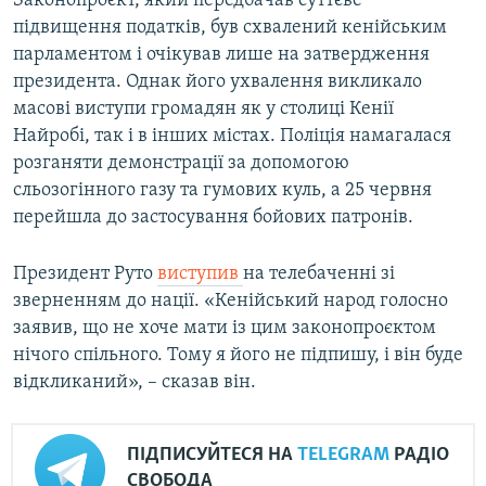
Законопроєкт, який передбачав суттєве
Усі сайти RFE/RL
підвищення податків, був схвалений кенійським
парламентом і очікував лише на затвердження
президента. Однак його ухвалення викликало
масові виступи громадян як у столиці Кенії
Найробі, так і в інших містах. Поліція намагалася
розганяти демонстрації за допомогою
сльозогінного газу та гумових куль, а 25 червня
перейшла до застосування бойових патронів.
Президент Руто
виступив
на телебаченні зі
зверненням до нації. «Кенійський народ голосно
заявив, що не хоче мати із цим законопроєктом
нічого спільного. Тому я його не підпишу, і він буде
відкликаний», – сказав він.
ПІДПИСУЙТЕСЯ НА
TELEGRAM
РАДІО
СВОБОДА