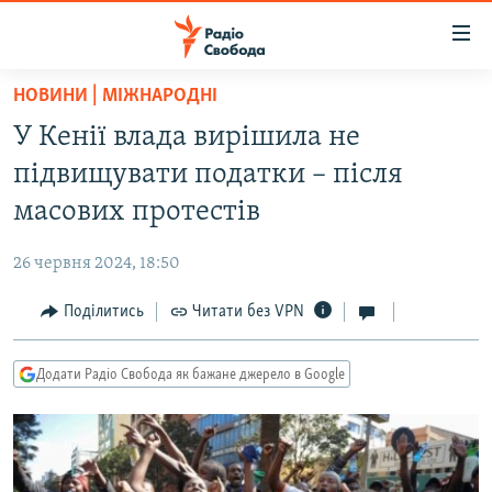
Доступність
посилання
Перейти
НОВИНИ | МІЖНАРОДНІ
до
РАДІО СВОБОДА – 70 РОКІВ
У Кенії влада вирішила не
основного
ВСЕ ЗА ДОБУ
матеріалу
підвищувати податки – після
СТАТТІ
Перейти
масових протестів
до
ВІЙНА
ПОЛІТИКА
основної
26 червня 2024, 18:50
РОСІЙСЬКА «ФІЛЬТРАЦІЯ»
ЕКОНОМІКА
навігації
Перейти
Поділитись
Читати без VPN
ДОНБАС.РЕАЛІЇ
СУСПІЛЬСТВО
до
КРИМ.РЕАЛІЇ
КУЛЬТУРА
пошуку
Додати Радіо Свобода як бажане джерело в Google
ТИ ЯК?
СПОРТ
СХЕМИ
УКРАЇНА
КИТАЙ.ВИКЛИКИ
СВІТ