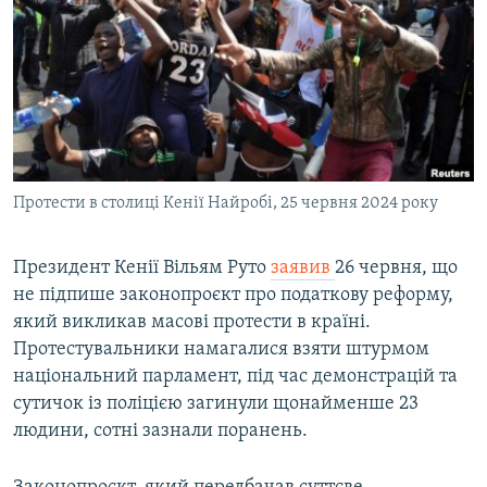
МУЛЬТИМЕДІА
ФОТО
СПЕЦПРОЄКТИ
ПОДКАСТИ
КРИМ РЕАЛІЇ
Протести в столиці Кенії Найробі, 25 червня 2024 року
РУС
УКР
Президент Кенії Вільям Руто
заявив
26 червня, що
не підпише законопроєкт про податкову реформу,
КТАТ
який викликав масові протести в країні.
Протестувальники намагалися взяти штурмом
ДОЛУЧАЙСЯ!
національний парламент, під час демонстрацій та
сутичок із поліцією загинули щонайменше 23
людини, сотні зазнали поранень.