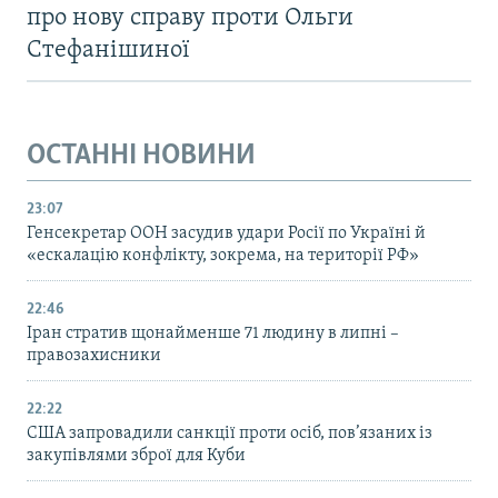
про нову справу проти Ольги
Стефанішиної
ОСТАННІ НОВИНИ
23:07
Генсекретар ООН засудив удари Росії по Україні й
«ескалацію конфлікту, зокрема, на території РФ»
22:46
Іран стратив щонайменше 71 людину в липні –
правозахисники
22:22
США запровадили санкції проти осіб, пов’язаних із
закупівлями зброї для Куби