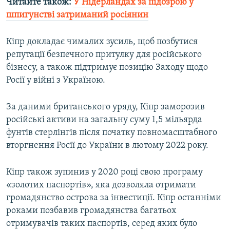
Читайте також:
У Нідерландах за підозрою у
шпигунстві затриманий росіянин
Кіпр докладає чималих зусиль, щоб позбутися
репутації безпечного притулку для російського
бізнесу, а також підтримує позицію Заходу щодо
Росії у війні з Україною.
За даними британського уряду, Кіпр заморозив
російські активи на загальну суму 1,5 мільярда
фунтів стерлінгів після початку повномасштабного
вторгнення Росії до України в лютому 2022 року.
Кіпр також зупинив у 2020 році свою програму
«золотих паспортів», яка дозволяла отримати
громадянство острова за інвестиції. Кіпр останніми
роками позбавив громадянства багатьох
отримувачів таких паспортів, серед яких було