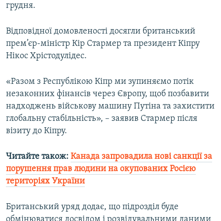
грудня.
Усі сайти RFE/RL
Відповідної домовленості досягли британський
прем’єр-міністр Кір Стармер та президент Кіпру
Нікос Хрістодулідес.
«Разом з Республікою Кіпр ми зупиняємо потік
незаконних фінансів через Європу, щоб позбавити
надходжень військову машину Путіна та захистити
глобальну стабільність», – заявив Стармер після
візиту до Кіпру.
Читайте також:
Канада запровадила нові санкції за
порушення прав людини на окупованих Росією
територіях України
Британський уряд додає, що підрозділ буде
обмінюватися досвідом і розвідувальними даними