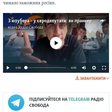
чимало заможних росіян.
З ютубера – у євродепутати: як пранкер з Кіпру потрапив у Європарламент і чому голосує проти України
відео
Радіо Свобода
No media source currently available
Auto
0:00
4:05
240p
ЗАВАНТАЖИТИ
360p
Auto
240p
360p
480p
480p
ПІДПИСУЙТЕСЯ НА
TELEGRAM
РАДІО
720p
720p
1080p
СВОБОДА
1080p