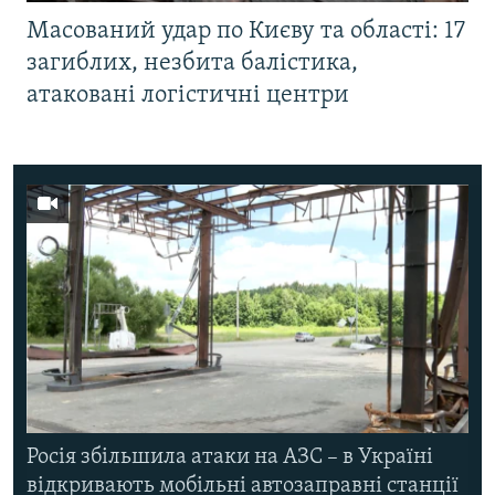
Масований удар по Києву та області: 17
загиблих, незбита балістика,
атаковані логістичні центри
Росія збільшила атаки на АЗС – в Україні
відкривають мобільні автозаправні станції