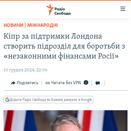
Доступність
посилання
Перейти
НОВИНИ | МІЖНАРОДНІ
до
РАДІО СВОБОДА – 70 РОКІВ
Кіпр за підтримки Лондона
основного
ВСЕ ЗА ДОБУ
матеріалу
створить підрозділ для боротьби з
СТАТТІ
Перейти
«незаконними фінансами Росії»
до
ВІЙНА
ПОЛІТИКА
основної
10 грудня 2024, 22:06
РОСІЙСЬКА «ФІЛЬТРАЦІЯ»
ЕКОНОМІКА
навігації
Перейти
Поділитись
Читати без VPN
ДОНБАС.РЕАЛІЇ
СУСПІЛЬСТВО
до
КРИМ.РЕАЛІЇ
КУЛЬТУРА
пошуку
Додати Радіо Свобода як бажане джерело в Google
ТИ ЯК?
СПОРТ
СХЕМИ
УКРАЇНА
КИТАЙ.ВИКЛИКИ
СВІТ