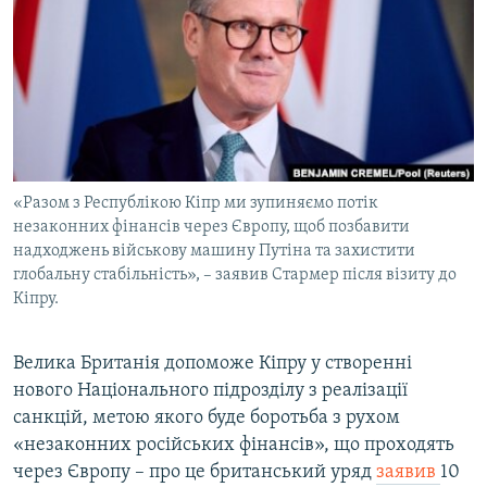
МУЛЬТИМЕДІА
ФОТО
СПЕЦПРОЄКТИ
ПОДКАСТИ
КРИМ РЕАЛІЇ
«Разом з Республікою Кіпр ми зупиняємо потік
РУС
незаконних фінансів через Європу, щоб позбавити
надходжень військову машину Путіна та захистити
УКР
глобальну стабільність», – заявив Стармер після візиту до
Кіпру.
КТАТ
ДОЛУЧАЙСЯ!
Велика Британія допоможе Кіпру у створенні
нового Національного підрозділу з реалізації
санкцій, метою якого буде боротьба з рухом
«незаконних російських фінансів», що проходять
через Європу – про це британський уряд
заявив
10