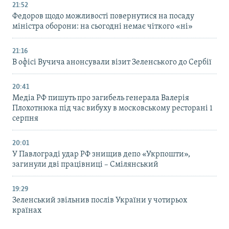
21:52
Федоров щодо можливості повернутися на посаду
міністра оборони: на сьогодні немає чіткого «ні»
21:16
В офісі Вучича анонсували візит Зеленського до Сербії
20:41
Медіа РФ пишуть про загибель генерала Валерія
Плохотнюка під час вибуху в московському ресторані 1
серпня
20:01
У Павлограді удар РФ знищив депо «Укрпошти»,
загинули дві працівниці – Смілянський
19:29
Зеленський звільнив послів України у чотирьох
країнах