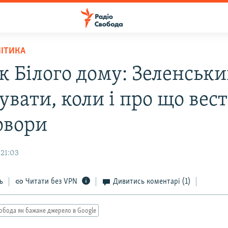
ЛІТИКА
к Білого дому: Зеленськи
увати, коли і про що вес
овори
 21:03
ь
Читати без VPN
Дивитись коментарі
(1)
обода як бажане джерело в Google