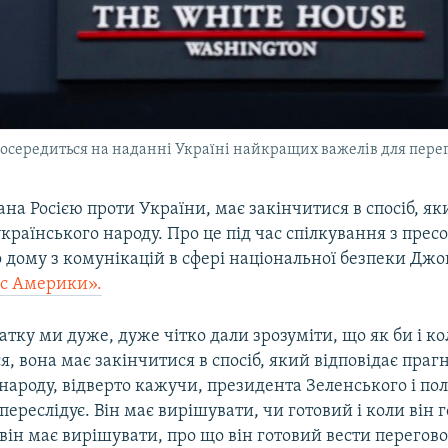
зосередиться на наданні Україні найкращих важелів для перег
зана Росією проти України, має закінчитися в спосіб, як
раїнського народу. Про це під час спілкування з прес
 дому з комунікацій в сфері національної безпеки Джон
с Америки».
атку ми дуже, дуже чітко дали зрозуміти, що як би і ко
я, вона має закінчитися в спосіб, який відповідає пра
народу, відверто кажучи, президента Зеленського і пол
н переслідує. Він має вирішувати, чи готовий і коли він 
 він має вирішувати, про що він готовий вести перегово