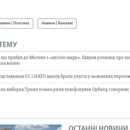
овини | Політика
Новини | Важливі
 ТЕМУ
, що прибув до Москви з «місією миру». Лавров розповів про з
ня вогню
едставники ЄС і НАТО мають брати участь у можливих перегов
 на виборах Трамп кілька разів телефонував Орбану, говорили
ОСТАННІ НОВИНИ