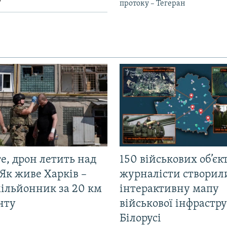
у
протоку – Тегеран
е, дрон летить над
150 військових об’єкт
Як живе Харків –
журналісти створил
мільйонник за 20 км
інтерактивну мапу
нту
військової інфрастр
Білорусі