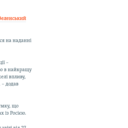
 Зеленський
ся на наданні
ії –
ію в найкращу
елі впливу,
, – додав
умку, що
 із Росією.