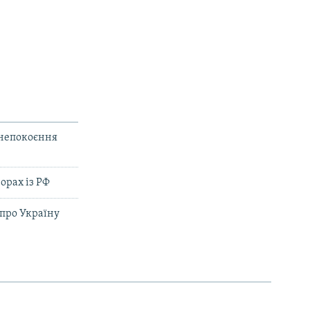
анепокоєння
орах із РФ
 про Україну