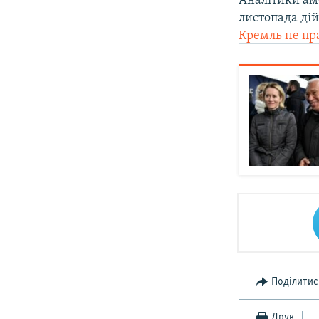
Аналітики ам
листопада ді
Кремль не пр
Поділитис
Друк