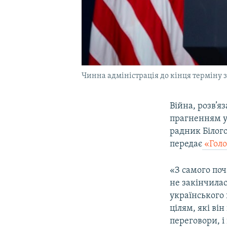
Чинна адміністрація до кінця терміну 
Війна, розв’я
прагненням ук
радник Білого
передає
«Голо
«З самого поч
не закінчилас
українського 
цілям, які ві
переговори, і