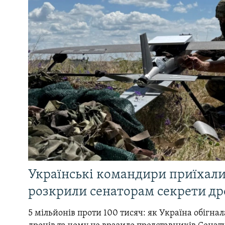
Українські командири приїхал
розкрили сенаторам секрети др
5 мільйонів проти 100 тисяч: як Україна обігна