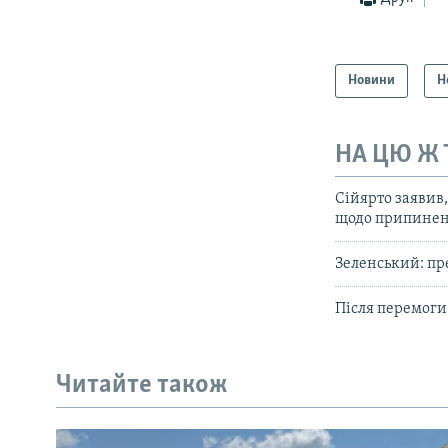
Новини
Н
НА ЦЮ Ж
Сійярто заявив
щодо припинен
Зеленський: пр
Після перемоги
Читайте також