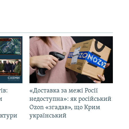
ів:
«Доставка за межі Росії
и
недоступна»: як російський
Ozon «згадав», що Крим
уктури
український