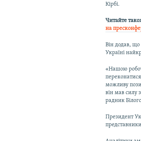
Кірбі.
Читайте тако
на пресконфе
Він додав, що
Україні найк
«Нашою робото
переконатися
можливу позиц
він мав силу 
радник Білого
Президент Ук
представники