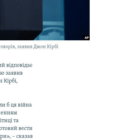
оворів, заявив Джон Кірбі
ий відповідає
ою заявив
 Кірбі,
ли б ця війна
гненням
ітиці та
готовий вести
ри», – сказав