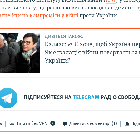
ериканського Інституту вивчення війни (
ISW
) у своєму
йшли висновку, що російські високопосадовці демонстр
агне йти на компроміси у війні
проти України.
ДИВІТЬСЯ ТАКОЖ:
Каллас: «ЄС хоче, щоб Україна пе
Як ескалація війни повертається 
України?
ПІДПИСУЙТЕСЯ НА
TELEGRAM
РАДІО СВОБОД
ь
Читати без VPN
Дивитись коментарі
(1)
Під