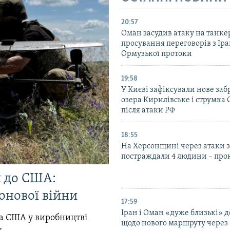
20:57
Оман засудив атаку на танкер
просування переговорів з Ір
Ормузької протоки
19:58
У Києві зафіксували нове за
озера Кирилівське і струмка
після атаки РФ
18:55
На Херсонщині через атаки з
постраждали 4 людини – про
и до США:
онової війни
17:59
Іран і Оман «дуже близькі» д
ла США у виробництві
щодо нового маршруту через