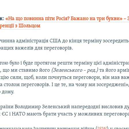
ж:
«На що повинна піти Росія? Бажано на три букви» –
ренції з Шольцом
 чинна адміністрація США до кінця терміну зосередить
ращих важелів для переговорів.
ю було і буде протягом решти терміну цієї адміністрац
, що ми ставимо його
(Зеленського – ред.)
та його арм
ію сили, щоб, коли почнуться переговори, він мав важ
за столом переговорів. І це те, на чому ми зосереджені»
 дому.
раїни Володимир Зеленський напередодні висловив д
 ЄС і НАТО мають брати участь у можливих переговорах