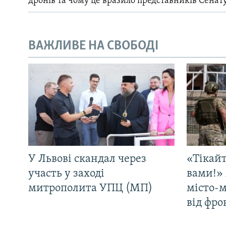
дронів та чому це вразило представників Сенат
ВАЖЛИВЕ НА СВОБОДІ
У Львові скандал через
«Тікайт
участь у заході
вами!» 
митрополита УПЦ (МП)
місто-
від фро