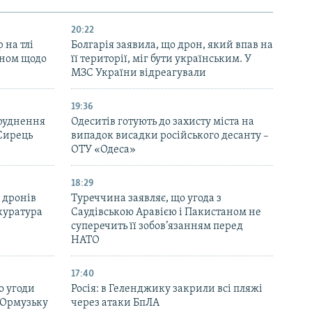
20:22
 на тлі
Болгарія заявила, що дрон, який впав на
аном щодо
її території, міг бути українським. У
МЗС України відреагували
19:36
бруднення
Одеситів готують до захисту міста на
 Сирець
випадок висадки російського десанту –
ОТУ «Одеса»
18:29
 дронів
Туреччина заявляє, що угода з
куратура
Саудівською Аравією і Пакистаном не
суперечить її зобов’язанням перед
НАТО
17:40
о угоди
Росія: в Геленджику закрили всі пляжі
 Ормузьку
через атаки БпЛА