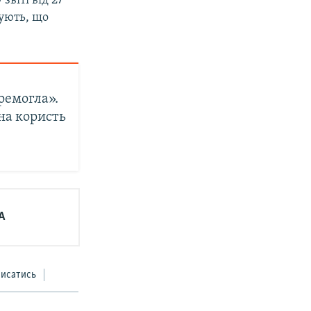
 звіті від 27
ують, що
ремогла».
на користь
А
писатись