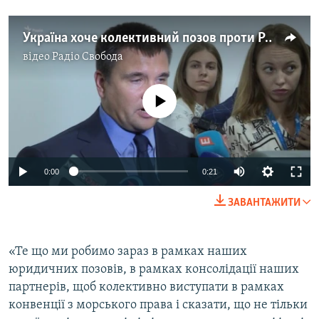
Усі сайти RFE/RL
Україна хоче колективний позов проти Росії через затримання суден в Азовському морі — Клімкін
відео
Радіо Свобода
No media source currently available
0:00
0:21
ЗАВАНТАЖИТИ
«Те що ми робимо зараз в рамках наших
юридичних позовів, в рамках консолідації наших
партнерів, щоб колективно виступати в рамках
конвенції з морського права і сказати, що не тільки