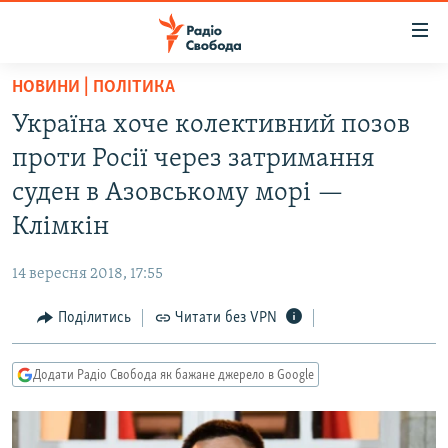
Доступність
посилання
Перейти
НОВИНИ | ПОЛІТИКА
до
РАДІО СВОБОДА – 70 РОКІВ
Україна хоче колективний позов
основного
ВСЕ ЗА ДОБУ
матеріалу
проти Росії через затримання
СТАТТІ
Перейти
суден в Азовському морі —
до
ВІЙНА
ПОЛІТИКА
Клімкін
основної
РОСІЙСЬКА «ФІЛЬТРАЦІЯ»
ЕКОНОМІКА
навігації
14 вересня 2018, 17:55
Перейти
ДОНБАС.РЕАЛІЇ
СУСПІЛЬСТВО
до
Поділитись
Читати без VPN
КРИМ.РЕАЛІЇ
КУЛЬТУРА
пошуку
ТИ ЯК?
СПОРТ
Додати Радіо Свобода як бажане джерело в Google
СХЕМИ
УКРАЇНА
КИТАЙ.ВИКЛИКИ
СВІТ