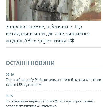
Заправок немає, а бензин є. Що
вигадали в місті, де «не лишилося
жодної АЗС» через атаки РФ
ОСТАННІ НОВИНИ
09:49
Генштаб: за добу Росія втратила 1190 військових, чотири
танки і 58 артсистем
09:27
На Київщині через обстріл РФ загинуло троє людей,
серед них дитина – Ткаченко