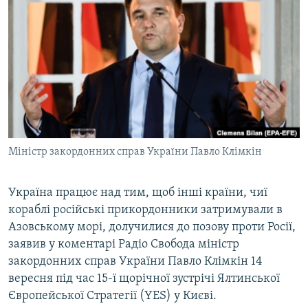
МУЛЬТИМЕДІА
ФОТО
СПЕЦПРОЄКТИ
ПОДКАСТИ
КРИМ РЕАЛІЇ
РУС
Міністр закордонних справ України Павло Клімкін
УКР
КТАТ
Україна працює над тим, щоб інші країни, чиї
кораблі російські прикордонники затримували в
Азовському морі, долучилися до позову проти Росії,
ДОЛУЧАЙСЯ!
заявив у коментарі Радіо Свобода міністр
закордонних справ України Павло Клімкін 14
вересня під час 15-ї щорічної зустрічі Ялтинської
Європейської Стратегії (YES) у Києві.