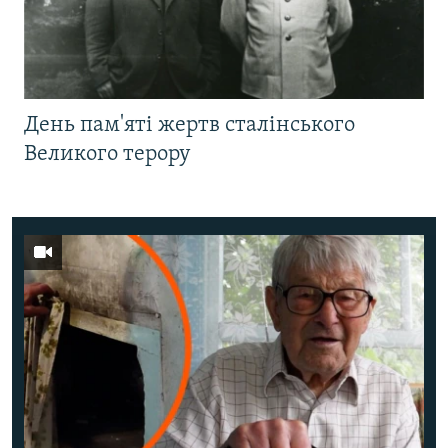
День пам'яті жертв сталінського
Великого терору