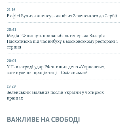
21:16
В офісі Вучича анонсували візит Зеленського до Сербії
20:41
Медіа РФ пишуть про загибель генерала Валерія
Плохотнюка під час вибуху в московському ресторані 1
серпня
20:01
У Павлограді удар РФ знищив депо «Укрпошти»,
загинули дві працівниці – Смілянський
19:29
Зеленський звільнив послів України у чотирьох
країнах
ВАЖЛИВЕ НА СВОБОДІ