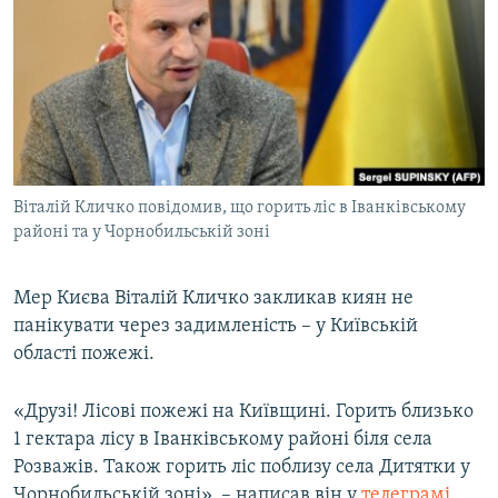
МУЛЬТИМЕДІА
ФОТО
СПЕЦПРОЄКТИ
ПОДКАСТИ
КРИМ РЕАЛІЇ
Віталій Кличко повідомив, що горить ліс в Іванківському
РУС
районі та у Чорнобильській зоні
УКР
Мер Києва Віталій Кличко закликав киян не
КТАТ
панікувати через задимленість – у Київській
області пожежі.
ДОЛУЧАЙСЯ!
«Друзі! Лісові пожежі на Київщині. Горить близько
1 гектара лісу в Іванківському районі біля села
Розважів. Також горить ліс поблизу села Дитятки у
Чорнобильській зоні», – написав він у
телеграмі.