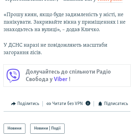
Усі сайти RFE/RL
«Прошу киян, якщо буде задимленість у місті, не
панікувати. Закривайте вікна у приміщеннях і не
знаходьтесь на вулиці», – додав Кличко.
У ДСНС наразі не повідомляють масштаби
загорання лісів.
Долучайтесь до спільноти Радіо
Свобода у
Viber
!
Поділитись
Читати без VPN
Підписатись
Новини
Новини | Події