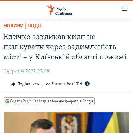
Доступність
посилання
Перейти
НОВИНИ | ПОДІЇ
до
РАДІО СВОБОДА – 70 РОКІВ
Кличко закликав киян не
основного
ВСЕ ЗА ДОБУ
матеріалу
панікувати через задимленість
СТАТТІ
Перейти
місті – у Київській області пожежі
до
ВІЙНА
ПОЛІТИКА
основної
04 травня 2022, 22:08
РОСІЙСЬКА «ФІЛЬТРАЦІЯ»
ЕКОНОМІКА
навігації
Перейти
Поділитись
Читати без VPN
ДОНБАС.РЕАЛІЇ
СУСПІЛЬСТВО
до
КРИМ.РЕАЛІЇ
КУЛЬТУРА
пошуку
Додати Радіо Свобода як бажане джерело в Google
ТИ ЯК?
СПОРТ
СХЕМИ
УКРАЇНА
КИТАЙ.ВИКЛИКИ
СВІТ