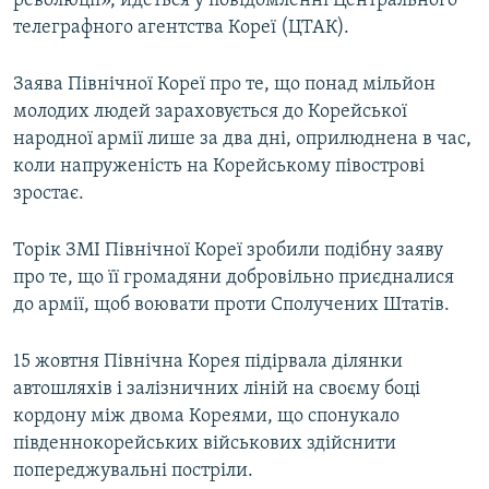
революції», йдеться у повідомленні Центрального
Усі сайти RFE/RL
телеграфного агентства Кореї (ЦТАК).
Заява Північної Кореї про те, що понад мільйон
молодих людей зараховується до Корейської
народної армії лише за два дні, оприлюднена в час,
коли напруженість на Корейському півострові
зростає.
Торік ЗМІ Північної Кореї зробили подібну заяву
про те, що її громадяни добровільно приєдналися
до армії, щоб воювати проти Сполучених Штатів.
15 жовтня Північна Корея підірвала ділянки
автошляхів і залізничних ліній на своєму боці
кордону між двома Кореями, що спонукало
південнокорейських військових здійснити
попереджувальні постріли.