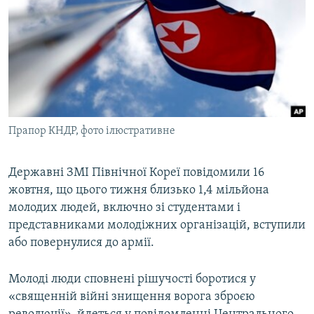
МУЛЬТИМЕДІА
ФОТО
СПЕЦПРОЄКТИ
ПОДКАСТИ
КРИМ РЕАЛІЇ
Прапор КНДР, фото ілюстративне
РУС
УКР
Державні ЗМІ Північної Кореї повідомили 16
жовтня, що цього тижня близько 1,4 мільйона
КТАТ
молодих людей, включно зі студентами і
представниками молодіжних організацій, вступили
ДОЛУЧАЙСЯ!
або повернулися до армії.
Молоді люди сповнені рішучості боротися у
«священній війні знищення ворога зброєю