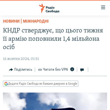
Доступність
посилання
Перейти
НОВИНИ | МІЖНАРОДНІ
до
РАДІО СВОБОДА – 70 РОКІВ
КНДР стверджує, що цього тижня
основного
ВСЕ ЗА ДОБУ
матеріалу
її армію поповнили 1,4 мільйона
СТАТТІ
Перейти
осіб
до
ВІЙНА
ПОЛІТИКА
основної
16 жовтня 2024, 01:51
РОСІЙСЬКА «ФІЛЬТРАЦІЯ»
ЕКОНОМІКА
навігації
Перейти
Поділитись
Читати без VPN
ДОНБАС.РЕАЛІЇ
СУСПІЛЬСТВО
до
КРИМ.РЕАЛІЇ
КУЛЬТУРА
пошуку
Додати Радіо Свобода як бажане джерело в Google
ТИ ЯК?
СПОРТ
СХЕМИ
УКРАЇНА
КИТАЙ.ВИКЛИКИ
СВІТ