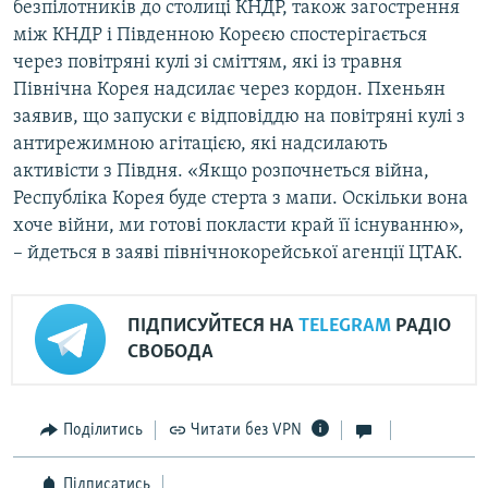
безпілотників до столиці КНДР, також загострення
між КНДР і Південною Кореєю спостерігається
через повітряні кулі зі сміттям, які із травня
Північна Корея надсилає через кордон. Пхеньян
заявив, що запуски є відповіддю на повітряні кулі з
антирежимною агітацією, які надсилають
активісти з Півдня. «Якщо розпочнеться війна,
Республіка Корея буде стерта з мапи. Оскільки вона
хоче війни, ми готові покласти край її існуванню»,
– йдеться в заяві північнокорейської агенції ЦТАК.
ПІДПИСУЙТЕСЯ НА
TELEGRAM
РАДІО
СВОБОДА
Поділитись
Читати без VPN
Підписатись