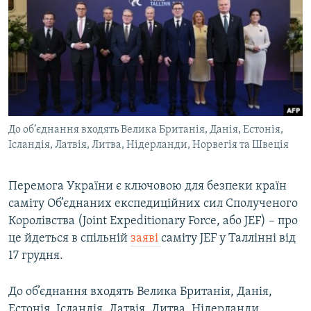
МУЛЬТИМЕДІА
ФОТО
СПЕЦПРОЄКТИ
ПОДКАСТИ
КРИМ РЕАЛІЇ
До об’єднання входять Велика Британія, Данія, Естонія,
РУС
Ісландія, Латвія, Литва, Нідерланди, Норвегія та Швеція
УКР
Перемога України є ключовою для безпеки країн
КТАТ
саміту Об’єднаних експедиційних сил Сполученого
Королівства (Joint Expeditionary Force, або JEF) – про
ДОЛУЧАЙСЯ!
це йдеться в спільній
заяві
саміту JEF у Таллінні від
17 грудня.
До об’єднання входять Велика Британія, Данія,
Естонія, Ісландія, Латвія, Литва, Нідерланди,