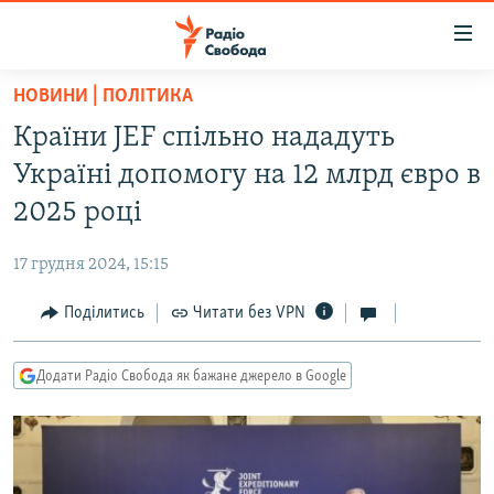
Доступність
посилання
Перейти
НОВИНИ | ПОЛІТИКА
до
РАДІО СВОБОДА – 70 РОКІВ
Країни JEF спільно нададуть
основного
ВСЕ ЗА ДОБУ
матеріалу
Україні допомогу на 12 млрд євро в
СТАТТІ
Перейти
2025 році
до
ВІЙНА
ПОЛІТИКА
основної
17 грудня 2024, 15:15
РОСІЙСЬКА «ФІЛЬТРАЦІЯ»
ЕКОНОМІКА
навігації
Перейти
Поділитись
Читати без VPN
ДОНБАС.РЕАЛІЇ
СУСПІЛЬСТВО
до
КРИМ.РЕАЛІЇ
КУЛЬТУРА
пошуку
Додати Радіо Свобода як бажане джерело в Google
ТИ ЯК?
СПОРТ
СХЕМИ
УКРАЇНА
КИТАЙ.ВИКЛИКИ
СВІТ