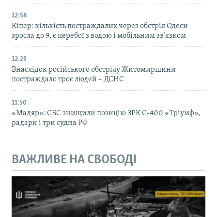
12:58
Кіпер: кількість постраждалих через обстріл Одеси
зросла до 9, є перебої з водою і мобільним зв’язком
12:25
Внаслідок російського обстрілу Житомирщини
постраждало троє людей – ДСНС
11:50
«Мадяр»: СБС знищили позицію ЗРК С-400 «Тріумф»,
радари і три судна РФ
ВАЖЛИВЕ НА СВОБОДІ