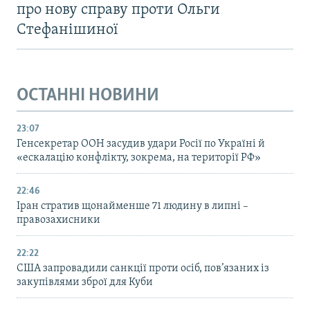
про нову справу проти Ольги
Стефанішиної
ОСТАННІ НОВИНИ
23:07
Генсекретар ООН засудив удари Росії по Україні й
«ескалацію конфлікту, зокрема, на території РФ»
22:46
Іран стратив щонайменше 71 людину в липні –
правозахисники
22:22
США запровадили санкції проти осіб, пов’язаних із
закупівлями зброї для Куби