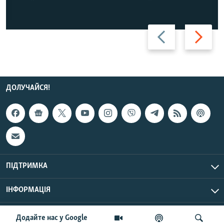
Назад
Вперед
ДОЛУЧАЙСЯ!
ПІДТРИМКА
ІНФОРМАЦІЯ
UTC+3
© Радіо Свобода, 2026 | Усі права застережено.
Додайте нас у Google