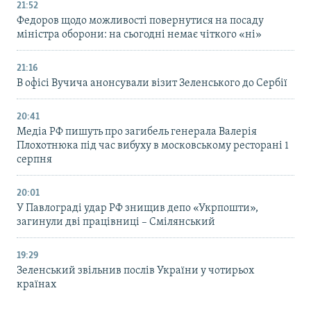
21:52
Федоров щодо можливості повернутися на посаду
міністра оборони: на сьогодні немає чіткого «ні»
21:16
В офісі Вучича анонсували візит Зеленського до Сербії
20:41
Медіа РФ пишуть про загибель генерала Валерія
Плохотнюка під час вибуху в московському ресторані 1
серпня
20:01
У Павлограді удар РФ знищив депо «Укрпошти»,
загинули дві працівниці – Смілянський
19:29
Зеленський звільнив послів України у чотирьох
країнах