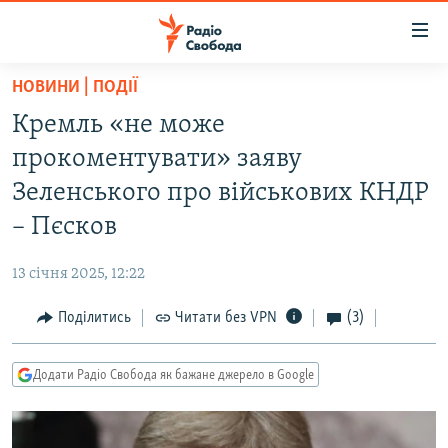
Доступність
посилання
Перейти
НОВИНИ | ПОДІЇ
до
РАДІО СВОБОДА – 70 РОКІВ
Кремль «не може
основного
ВСЕ ЗА ДОБУ
матеріалу
прокоментувати» заяву
СТАТТІ
Перейти
Зеленського про військових КНДР
до
ВІЙНА
ПОЛІТИКА
– Пєсков
основної
РОСІЙСЬКА «ФІЛЬТРАЦІЯ»
ЕКОНОМІКА
навігації
13 січня 2025, 12:22
Перейти
ДОНБАС.РЕАЛІЇ
СУСПІЛЬСТВО
до
Поділитись
Читати без VPN
(3)
КРИМ.РЕАЛІЇ
КУЛЬТУРА
пошуку
ТИ ЯК?
СПОРТ
Додати Радіо Свобода як бажане джерело в Google
СХЕМИ
УКРАЇНА
КИТАЙ.ВИКЛИКИ
СВІТ