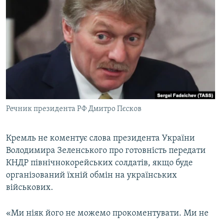
МУЛЬТИМЕДІА
ФОТО
СПЕЦПРОЄКТИ
ПОДКАСТИ
КРИМ РЕАЛІЇ
РУС
Речник президента РФ Дмитро Пєсков
УКР
КТАТ
Кремль не коментує слова президента України
Володимира Зеленського про готовність передати
КНДР північнокорейських солдатів, якщо буде
ДОЛУЧАЙСЯ!
організований їхній обмін на українських
військових.
«Ми ніяк його не можемо прокоментувати. Ми не