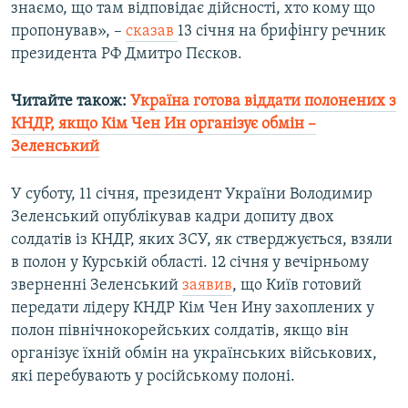
знаємо, що там відповідає дійсності, хто кому що
Усі сайти RFE/RL
пропонував», –
сказав
13 січня на брифінгу речник
президента РФ Дмитро Пєсков.
Читайте також:
Україна готова віддати полонених з
КНДР, якщо Кім Чен Ин організує обмін –
Зеленський
У суботу, 11 січня, президент України Володимир
Зеленський опублікував кадри допиту двох
солдатів із КНДР, яких ЗСУ, як стверджується, взяли
в полон у Курській області. 12 січня у вечірньому
зверненні Зеленський
заявив
, що Київ готовий
передати лідеру КНДР Кім Чен Ину захоплених у
полон північнокорейських солдатів, якщо він
організує їхній обмін на українських військових,
які перебувають у російському полоні.