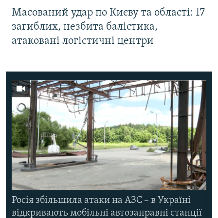
Масований удар по Києву та області: 17
загиблих, незбита балістика,
атаковані логістичні центри
Росія збільшила атаки на АЗС – в Україні
відкривають мобільні автозаправні станції