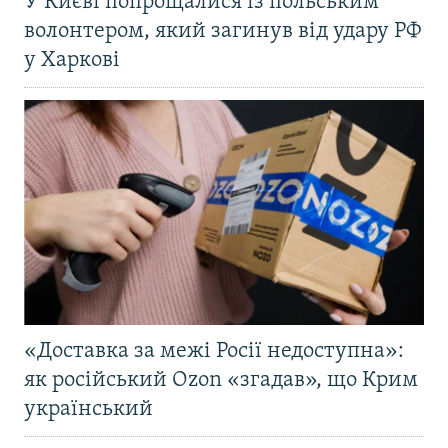
У Києві попрощалися із польським
волонтером, який загинув від удару РФ
у Харкові
«Доставка за межі Росії недоступна»:
як російський Ozon «згадав», що Крим
український