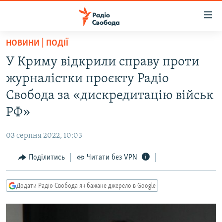
Доступність
посилання
Перейти
НОВИНИ | ПОДІЇ
до
РАДІО СВОБОДА – 70 РОКІВ
У Криму відкрили справу проти
основного
ВСЕ ЗА ДОБУ
матеріалу
журналістки проєкту Радіо
СТАТТІ
Перейти
Свобода за «дискредитацію військ
до
ВІЙНА
ПОЛІТИКА
РФ»
основної
РОСІЙСЬКА «ФІЛЬТРАЦІЯ»
ЕКОНОМІКА
навігації
03 серпня 2022, 10:03
Перейти
ДОНБАС.РЕАЛІЇ
СУСПІЛЬСТВО
до
Поділитись
Читати без VPN
КРИМ.РЕАЛІЇ
КУЛЬТУРА
пошуку
ТИ ЯК?
СПОРТ
Додати Радіо Свобода як бажане джерело в Google
СХЕМИ
УКРАЇНА
КИТАЙ.ВИКЛИКИ
СВІТ