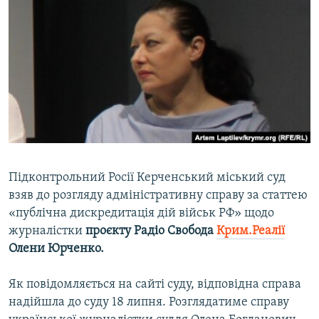
МУЛЬТИМЕДІА
ФОТО
СПЕЦПРОЄКТИ
ПОДКАСТИ
КРИМ РЕАЛІЇ
РУС
УКР
Підконтрольний Росії Керченський міський суд
взяв до розгляду адміністративну справу за статтею
КТАТ
«публічна дискредитація дій військ РФ» щодо
журналістки
проєкту Радіо Свобода
Крим.Реалії
ДОЛУЧАЙСЯ!
Олени Юрченко.
Як повідомляється на сайті суду, відповідна справа
надійшла до суду 18 липня. Розглядатиме справу