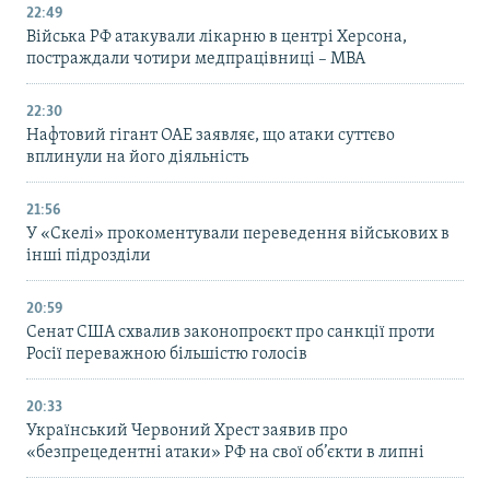
22:49
Війська РФ атакували лікарню в центрі Херсона,
постраждали чотири медпрацівниці – МВА
22:30
Нафтовий гігант ОАЕ заявляє, що атаки суттєво
вплинули на його діяльність
21:56
У «Скелі» прокоментували переведення військових в
інші підрозділи
20:59
Cенат США схвалив законопроєкт про санкції проти
Росії переважною більшістю голосів
20:33
Український Червоний Хрест заявив про
«безпрецедентні атаки» РФ на свої об’єкти в липні