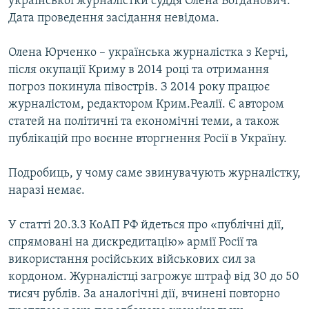
української журналістки суддя Олена Богданович.
Усі сайти RFE/RL
Дата проведення засідання невідома.
Олена Юрченко – українська журналістка з Керчі,
після окупації Криму в 2014 році та отримання
погроз покинула півострів. З 2014 року працює
журналістом, редактором Крим.Реалії. Є автором
статей на політичні та економічні теми, а також
публікацій про воєнне вторгнення Росії в Україну.
Подробиць, у чому саме звинувачують журналістку,
наразі немає.
У статті 20.3.3 КоАП РФ йдеться про «публічні дії,
спрямовані на дискредитацію» армії Росії та
використання російських військових сил за
кордоном. Журналістці загрожує штраф від 30 до 50
тисяч рублів. За аналогічні дії, вчинені повторно