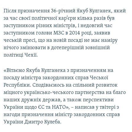
Після призначення 36-річний Якуб Кулганек, який
Усі сайти RFE/RL
за час своєї політичної кар’єри кілька разів був
заступником різних міністрів, і недовгий час
заступником голови МЗС в 2014 році, заявив
чеській пресі, що на новій посаді не має наміру
нічого змінювати в дотеперішній зовнішній
політиці Чехії.
«Вітаємо Якуба Кулганека з призначенням на
посаду міністра закордонних справ Чеської
Республіки. Сподіваємось на спільний розвиток
міцного українсько-чеського партнерства на благо
наших дружніх держав, а також перспективи
України щодо ЄС та НАТО», – написав у твітері з
нагоди призначення міністр закордонних справ
України Дмитро Кулеба.