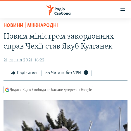
Доступність
посилання
Перейти
НОВИНИ | МІЖНАРОДНІ
до
РАДІО СВОБОДА – 70 РОКІВ
Новим міністром закордонних
основного
ВСЕ ЗА ДОБУ
матеріалу
справ Чехії став Якуб Кулганек
СТАТТІ
Перейти
до
21 квітня 2021, 16:22
ВІЙНА
ПОЛІТИКА
основної
РОСІЙСЬКА «ФІЛЬТРАЦІЯ»
Поділитись
Читати без VPN
ЕКОНОМІКА
навігації
Перейти
ДОНБАС.РЕАЛІЇ
СУСПІЛЬСТВО
до
Додати Радіо Свобода як бажане джерело в Google
КРИМ.РЕАЛІЇ
КУЛЬТУРА
пошуку
ТИ ЯК?
СПОРТ
СХЕМИ
УКРАЇНА
ПРИАЗОВ’Я
СВІТ