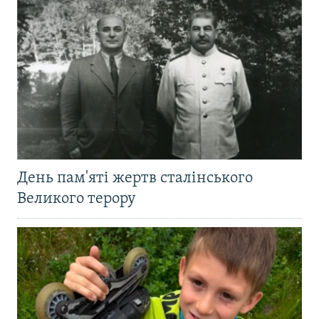
День пам'яті жертв сталінського
Великого терору