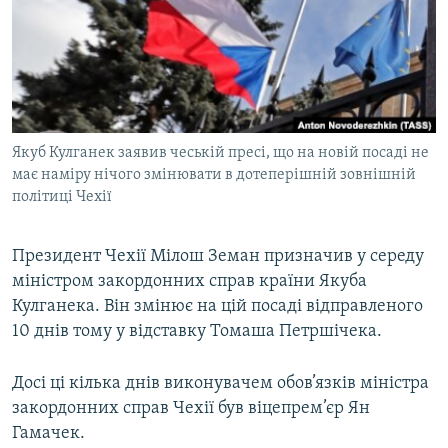
КИТАЙ.ВИКЛИКИ
МУЛЬТИМЕДІА
ФОТО
СПЕЦПРОЄКТИ
Якуб Кулганек заявив чеській пресі, що на новій посаді не
ПОДКАСТИ
має наміру нічого змінювати в дотеперішній зовнішній
політиці Чехії
КРИМ РЕАЛІЇ
РУС
Президент Чехії Мілош Земан призначив у середу
УКР
міністром закордонних справ країни Якуба
Кулганека. Він змінює на цій посаді відправленого
КТАТ
10 днів тому у відставку Томаша Петршічека.
ДОЛУЧАЙСЯ!
Досі ці кілька днів виконувачем обов’язків міністра
закордонних справ Чехії був віцепрем’єр Ян
Гамачек.