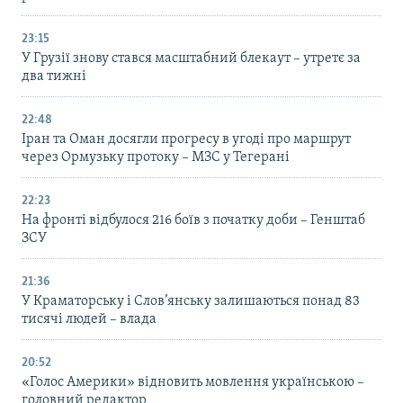
23:15
У Грузії знову стався масштабний блекаут – утретє за
два тижні
22:48
Іран та Оман досягли прогресу в угоді про маршрут
через Ормузьку протоку – МЗС у Тегерані
22:23
На фронті відбулося 216 боїв з початку доби – Генштаб
ЗСУ
21:36
У Краматорську і Слов’янську залишаються понад 83
тисячі людей – влада
20:52
«Голос Америки» відновить мовлення українською –
головний редактор