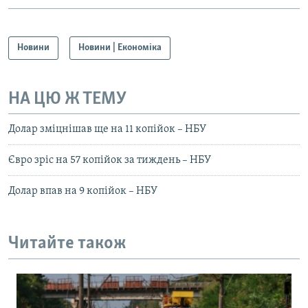
Усі сайти RFE/RL
Новини
Новини | Економіка
НА ЦЮ Ж ТЕМУ
Долар зміцнішав ще на 11 копійок – НБУ
Євро зріс на 57 копійок за тиждень – НБУ
Долар впав на 9 копійок – НБУ
Читайте також