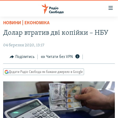
Доступність
посилання
Перейти
НОВИНИ | ЕКОНОМІКА
до
РАДІО СВОБОДА – 70 РОКІВ
Долар втратив дві копійки – НБУ
основного
ВСЕ ЗА ДОБУ
матеріалу
04 березня 2020, 13:17
СТАТТІ
Перейти
до
ВІЙНА
ПОЛІТИКА
Поділитись
Читати без VPN
основної
РОСІЙСЬКА «ФІЛЬТРАЦІЯ»
ЕКОНОМІКА
навігації
Додати Радіо Свобода як бажане джерело в Google
Перейти
ДОНБАС.РЕАЛІЇ
СУСПІЛЬСТВО
до
КРИМ.РЕАЛІЇ
КУЛЬТУРА
пошуку
ТИ ЯК?
СПОРТ
СХЕМИ
УКРАЇНА
ПРИАЗОВ’Я
СВІТ