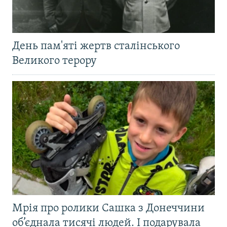
День пам'яті жертв сталінського
Великого терору
Мрія про ролики Сашка з Донеччини
об’єднала тисячі людей. І подарувала