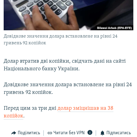
КИТАЙ.ВИКЛИКИ
МУЛЬТИМЕДІА
ФОТО
Довідкове значення долара встановлене на рівні 24
СПЕЦПРОЄКТИ
гривень 92 копійок
ПОДКАСТИ
Долар втратив дві копійки, свідчать дані на сайті
КРИМ РЕАЛІЇ
Національного банку України.
РУС
Довідкове значення долара встановлене на рівні 24
УКР
гривень 92 копійок.
КТАТ
Перед цим за три дні
долар зміцнішав на 38
ДОЛУЧАЙСЯ!
копійок
.
Поділитись
Читати без VPN
Підписатись