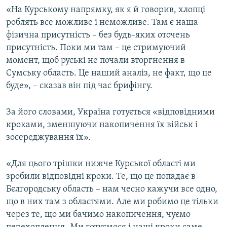
«На Курському напрямку, як я й говорив, хлопці
Усі сайти RFE/RL
роблять все можливе і неможливе. Там є наша
фізична присутність – без будь-яких оточень
присутність. Поки ми там – це стримуючий
момент, щоб руські не почали вторгнення в
Сумську область. Це наший аналіз, не факт, що це
буде», – сказав він під час брифінгу.
За його словами, Україна готується «відповідними
кроками, зменшуючи накопичення їх військ і
зосереджування їх».
«Для цього трішки нижче Курської області ми
зробили відповідні кроки. Те, що це попадає в
Бєлгородську область – нам чесно кажучи все одно,
що в них там з областями. Але ми робимо це тільки
через те, що ми бачимо накопичення, чуємо