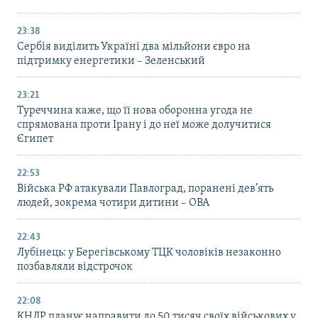
23:38
Сербія виділить Україні два мільйони євро на
підтримку енергетики – Зеленський
23:21
Туреччина каже, що її нова оборонна угода не
спрямована проти Ірану і до неї може долучитися
Єгипет
22:53
Війська РФ атакували Павлоград, поранені дев’ять
людей, зокрема чотири дитини – ОВА
22:43
Лубінець: у Берегівському ТЦК чоловіків незаконно
позбавляли відстрочок
22:08
КНДР планує направити до 50 тисяч своїх військових у