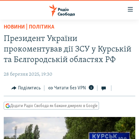
Доступність
посилання
Перейти
НОВИНИ | ПОЛІТИКА
до
РАДІО СВОБОДА – 70 РОКІВ
Президент України
основного
ВСЕ ЗА ДОБУ
матеріалу
прокоментував дії ЗСУ у Курській
СТАТТІ
Перейти
та Бєлгородській областях РФ
до
ВІЙНА
ПОЛІТИКА
основної
28 березня 2025, 19:30
РОСІЙСЬКА «ФІЛЬТРАЦІЯ»
ЕКОНОМІКА
навігації
Перейти
Поділитись
Читати без VPN
ДОНБАС.РЕАЛІЇ
СУСПІЛЬСТВО
до
КРИМ.РЕАЛІЇ
КУЛЬТУРА
пошуку
Додати Радіо Свобода як бажане джерело в Google
ТИ ЯК?
СПОРТ
СХЕМИ
УКРАЇНА
КИТАЙ.ВИКЛИКИ
СВІТ