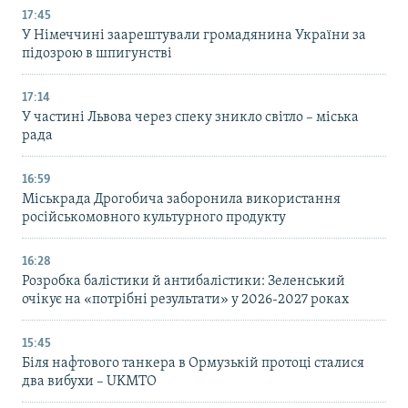
17:45
У Німеччині заарештували громадянина України за
підозрою в шпигунстві
17:14
У частині Львова через спеку зникло світло – міська
рада
16:59
Міськрада Дрогобича заборонила використання
російськомовного культурного продукту
16:28
Розробка балістики й антибалістики: Зеленський
очікує на «потрібні результати» у 2026-2027 роках
15:45
Біля нафтового танкера в Ормузькій протоці сталися
два вибухи – UKMTO