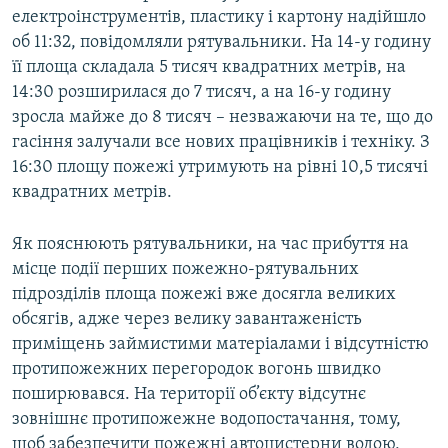
електроінструментів, пластику і картону надійшло
Усі сайти RFE/RL
об 11:32, повідомляли рятувальники. На 14-у годину
її площа складала 5 тисяч квадратних метрів, на
14:30 розширилася до 7 тисяч, а на 16-у годину
зросла майже до 8 тисяч – незважаючи на те, що до
гасіння залучали все нових працівників і техніку. З
16:30 площу пожежі утримують на рівні 10,5 тисячі
квадратних метрів.
Як пояснюють рятувальники, на час прибуття на
місце події перших пожежно-рятувальних
підрозділів площа пожежі вже досягла великих
обсягiв, адже через велику завантаженість
приміщень займистими матеріалами і відсутністю
протипожежних перегородок вогонь швидко
поширювався. На території об’єкту відсутнє
зовнішнє протипожежне водопостачання, тому,
щоб забезпечити пожежні автоцистерни водою,