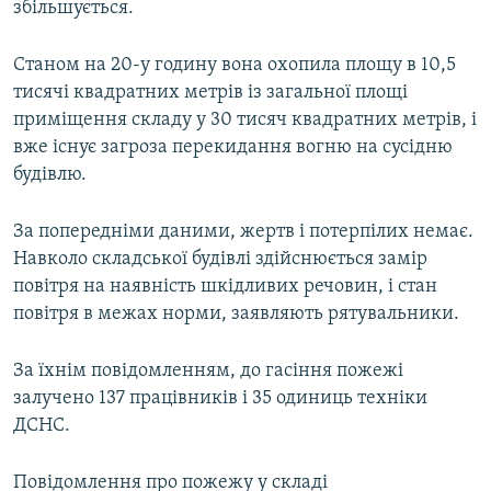
збільшується.
МУЛЬТИМЕДІА
ФОТО
Станом на 20-у годину вона охопила площу в 10,5
тисячі квадратних метрів із загальної площі
СПЕЦПРОЄКТИ
приміщення складу у 30 тисяч квадратних метрів, і
ПОДКАСТИ
вже існує загроза перекидання вогню на сусідню
будівлю.
КРИМ РЕАЛІЇ
РУС
За попередніми даними, жертв і потерпілих немає.
Навколо складської будівлі здійснюється замір
УКР
повітря на наявність шкідливих речовин, і стан
КТАТ
повітря в межах норми, заявляють рятувальники.
ДОЛУЧАЙСЯ!
За їхнім повідомленням, до гасіння пожежі
залучено 137 працівників і 35 одиниць техніки
ДСНС.
Повідомлення про пожежу у складі