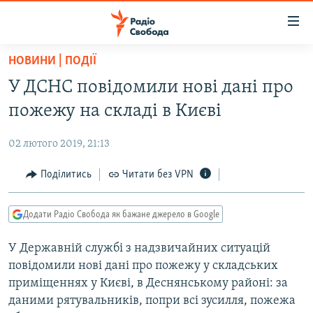
Доступність
посилання
Перейти
НОВИНИ | ПОДІЇ
до
РАДІО СВОБОДА – 70 РОКІВ
У ДСНС повідомили нові дані про
основного
ВСЕ ЗА ДОБУ
матеріалу
пожежу на складі в Києві
СТАТТІ
Перейти
до
02 лютого 2019, 21:13
ВІЙНА
ПОЛІТИКА
основної
РОСІЙСЬКА «ФІЛЬТРАЦІЯ»
Поділитись
Читати без VPN
ЕКОНОМІКА
навігації
Перейти
ДОНБАС.РЕАЛІЇ
СУСПІЛЬСТВО
до
Додати Радіо Свобода як бажане джерело в Google
КРИМ.РЕАЛІЇ
КУЛЬТУРА
пошуку
У Державній службі з надзвичайних ситуацій
ТИ ЯК?
СПОРТ
повідомили нові дані про пожежу у складських
СХЕМИ
УКРАЇНА
приміщеннях у Києві, в Деснянському районі: за
даними рятувальників, попри всі зусилля, пожежа
КИТАЙ.ВИКЛИКИ
СВІТ