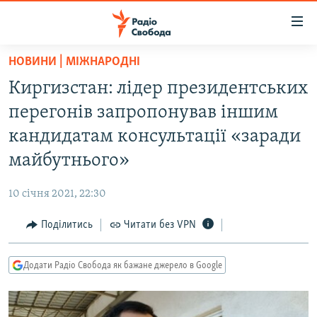
Доступність
посилання
Перейти
НОВИНИ | МІЖНАРОДНІ
до
РАДІО СВОБОДА – 70 РОКІВ
Киргизстан: лідер президентських
основного
ВСЕ ЗА ДОБУ
матеріалу
перегонів запропонував іншим
СТАТТІ
Перейти
кандидатам консультації «заради
до
ВІЙНА
ПОЛІТИКА
майбутнього»
основної
РОСІЙСЬКА «ФІЛЬТРАЦІЯ»
ЕКОНОМІКА
навігації
10 січня 2021, 22:30
Перейти
ДОНБАС.РЕАЛІЇ
СУСПІЛЬСТВО
до
Поділитись
Читати без VPN
КРИМ.РЕАЛІЇ
КУЛЬТУРА
пошуку
ТИ ЯК?
СПОРТ
Додати Радіо Свобода як бажане джерело в Google
СХЕМИ
УКРАЇНА
КИТАЙ.ВИКЛИКИ
СВІТ