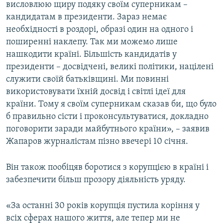
висловлюю щиру подяку своїм суперникам –
Усі сайти RFE/RL
кандидатам в президенти. Зараз немає
необхідності в роздорі, образі один на одного і
поширенні наклепу. Так ми можемо лише
нашкодити країні. Більшість кандидатів у
президенти – досвідчені, великі політики, націлені
служити своїй батьківщині. Ми повинні
використовувати їхній досвід і світлі ідеї для
країни. Тому я своїм суперникам сказав би, що було
б правильно сісти і проконсультуватися, докладно
поговорити заради майбутнього країни», – заявив
Жапаров журналістам пізно ввечері 10 січня.
Він також пообіцяв боротися з корупцією в країні і
забезпечити більш прозору діяльність уряду.
«За останні 30 років корупція пустила коріння у
всіх сферах нашого життя, але тепер ми не