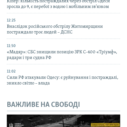
Кіпер: кількість постраждалих через обстріл Одеси
зросла до 9, є перебої з водою і мобільним зв’язком
12:25
Внаслідок російського обстрілу Житомирщини
постраждало троє людей – ДСНС
11:50
«Мадяр»: СБС знищили позицію ЗРК С-400 «Тріумф»,
радари і три судна РФ
11:02
Сили РФ атакували Одесу: є руйнування і постраждалі,
зникло світло – влада
ВАЖЛИВЕ НА СВОБОДІ