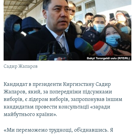
МУЛЬТИМЕДІА
ФОТО
СПЕЦПРОЄКТИ
ПОДКАСТИ
КРИМ РЕАЛІЇ
РУС
Садир Жапаров
УКР
КТАТ
Кандидат в президенти Киргизстану Садир
Жапаров, який, за попередніми підсумками
виборів, є лідером виборів, запропонував іншим
ДОЛУЧАЙСЯ!
кандидатам провести консультації «заради
майбутнього країни».
«Ми переможемо труднощі, об’єднавшись. Я