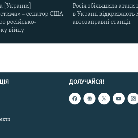
а [України]
Росія збільшила атаки 
стима» – сенатор США
в Україні відкривають 
ро російсько-
автозаправні станції
ьку війну
ЦІЯ
ДОЛУЧАЙСЯ!
с
пекти