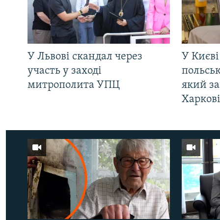
У Львові скандал через
У Києві
участь у заході
польсь
митрополита УПЦ
який за
Харков