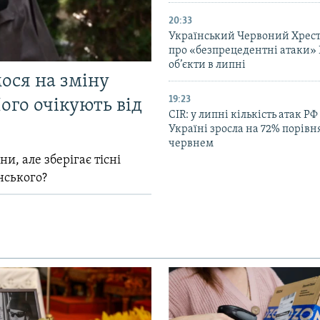
20:33
Український Червоний Хрест
про «безпрецедентні атаки» 
об’єкти в липні
мося на зміну
19:23
ого очікують від
CIR: у липні кількість атак РФ
Україні зросла на 72% порівн
червнем
и, але зберігає тісні
нського?