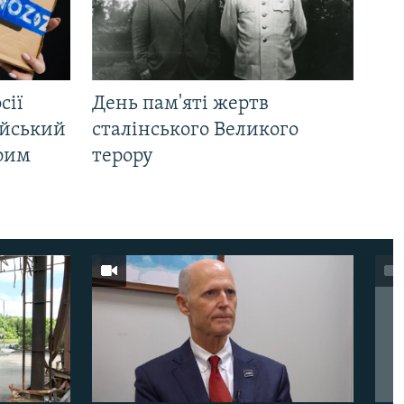
сії
День пам'яті жертв
ійський
сталінського Великого
Крим
терору