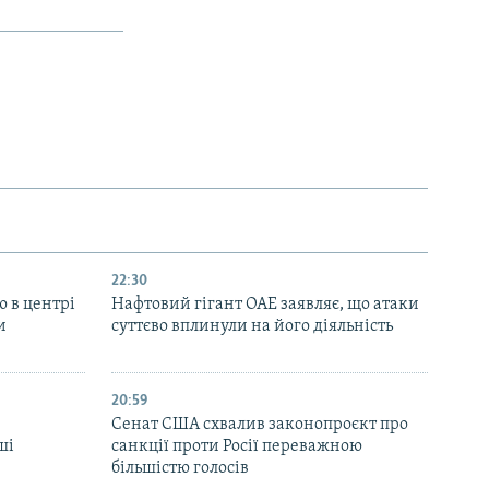
22:30
ю в центрі
Нафтовий гігант ОАЕ заявляє, що атаки
и
суттєво вплинули на його діяльність
20:59
Cенат США схвалив законопроєкт про
ші
санкції проти Росії переважною
більшістю голосів