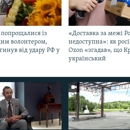
 попрощалися із
«Доставка за межі Ро
ким волонтером,
недоступна»: як рос
гинув від удару РФ у
Ozon «згадав», що 
і
український