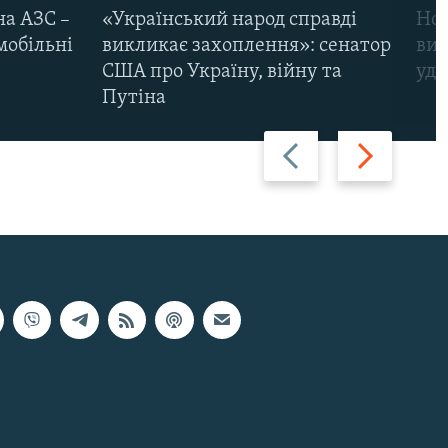
на АЗС –
«Український народ справді
Нов
мобільні
викликає захоплення»: сенатор
виж
США про Україну, війну та
уда
Путіна
Назад
Вперед