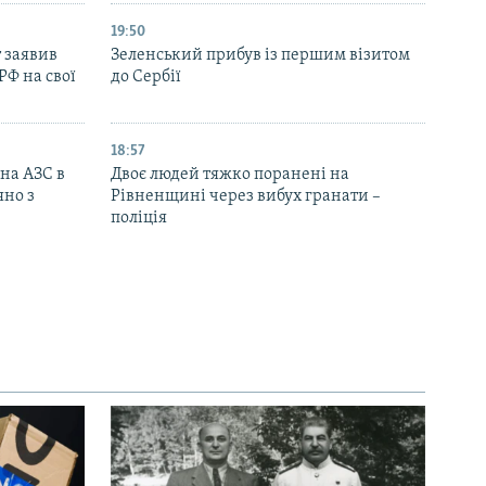
19:50
 заявив
Зеленський прибув із першим візитом
РФ на свої
до Сербії
18:57
 на АЗС в
Двоє людей тяжко поранені на
яно з
Рівненщині через вибух гранати –
поліція