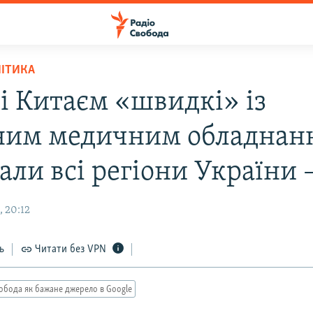
ЛІТИКА
і Китаєм «швидкі» із
ним медичним обладнан
али всі регіони України
, 20:12
ь
Читати без VPN
обода як бажане джерело в Google