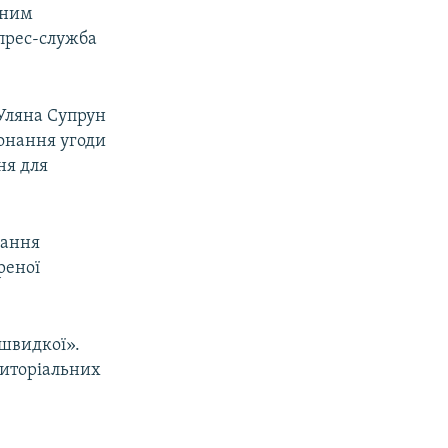
сним
прес-служба
 Уляна Супрун
онання угоди
ня для
вання
реної
«швидкої».
риторіальних