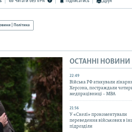
ь
Читати без VPN
Підписатись
Друк
овини | Політика
ОСТАННІ НОВИНИ
22:49
Війська РФ атакували лікарн
Херсона, постраждали чотир
медпрацівниці – МВА
21:56
У «Скелі» прокоментували
переведення військових в ін
підрозділи