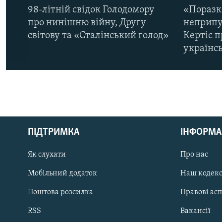
98-літній свідок Голодомору
«Поразк
про нинішню війну, Другу
неприпу
світову та «Сталінський голод»
Кертіс п
українс
КРИМ РЕАЛІЇ
РУС
ПІДТРИМКА
ІНФОРМА
УКР
КТАТ
Як слухати
Про нас
Мобільний додаток
Наш кодек
ДОЛУЧАЙСЯ!
Поштова розсилка
Правові ас
RSS
Вакансії