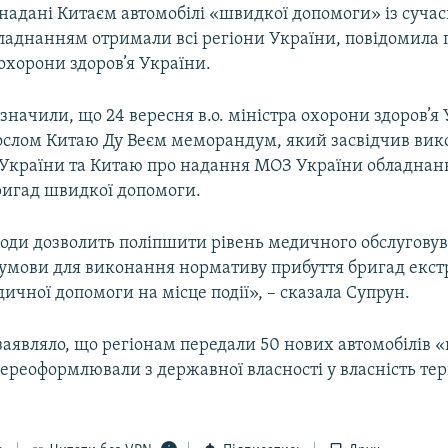
надані Китаєм автомобілі «швидкої допомоги» із суча
аднанням отримали всі регіони України, повідомила 
охорони здоров’я України.
азначили, що 24 вересня в.о. міністра охорони здоров’я
послом Китаю Ду Веєм меморандум, який засвідчив вик
України та Китаю про надання МОЗ України обладнан
игад швидкої допомоги.
угоди дозволить поліпшити рівень медичного обслугову
 умови для виконання нормативу прибуття бригад екст
ичної допомоги на місце події», – сказала Супрун.
аявляло, що регіонам передали 50 нових автомобілів 
переоформлювали з державної власності у власність те