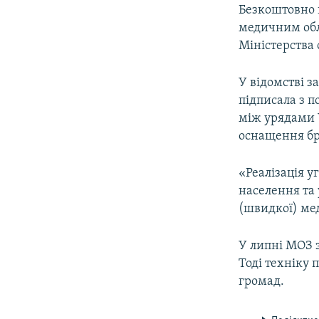
МУЛЬТИМЕДІА
Безкоштовно 
ФОТО
медичним обл
Міністерства 
СПЕЦПРОЄКТИ
ПОДКАСТИ
У відомстві з
підписала з 
між урядами 
оснащення бр
«Реалізація 
населення та
(швидкої) мед
У липні МОЗ з
Тоді техніку 
громад.