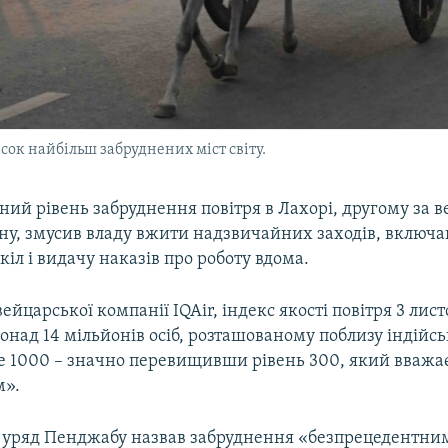
сок найбільш забруднених міст світу.
ний рівень забруднення повітря в Лахорі, другому за
ану, змусив владу вжити надзвичайних заходів, включ
іл і видачу наказів про роботу вдома.
йцарської компанії IQAir, індекс якості повітря 3 листо
над 14 мільйонів осіб, розташованому поблизу індійсь
е 1000 – значно перевищивши рівень 300, який вважа
м».
 уряд Пенджабу назвав забруднення «безпрецедентни