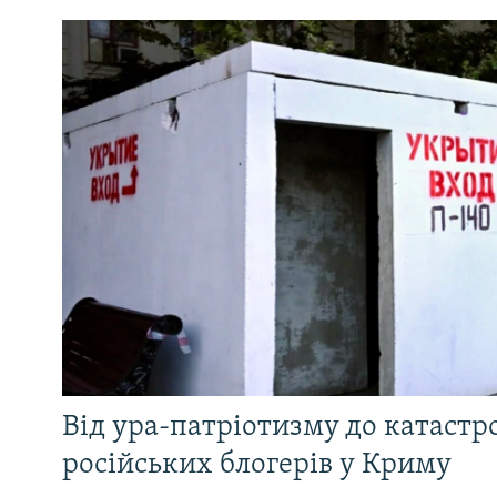
Від ура-патріотизму до катастр
російських блогерів у Криму