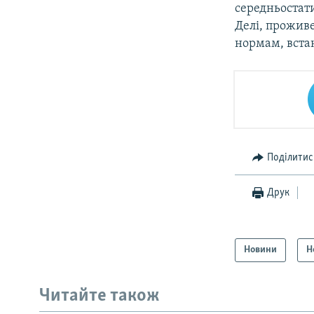
середньостати
Делі, проживе
нормам, вста
Поділитис
Друк
Новини
Н
Читайте також