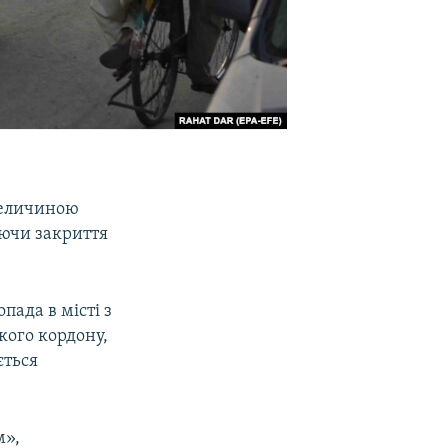
 величиною
аючи закриття
пада в місті з
кого кордону,
ється
м»,