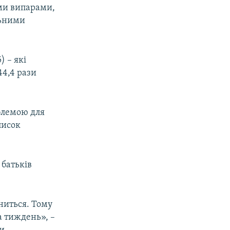
ми випарами,
льними
) – які
44,4 рази
облемою для
писок
 батьків
іниться. Тому
а тиждень», –