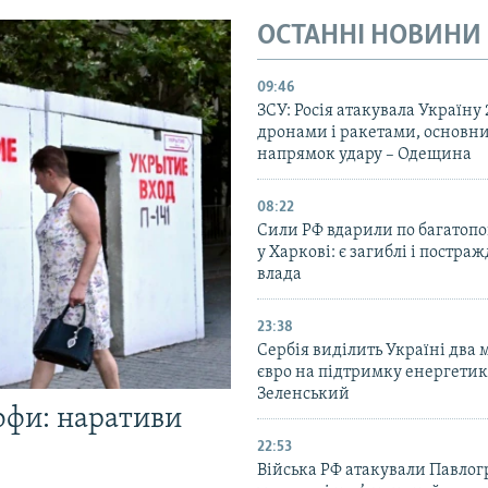
ОСТАННІ НОВИНИ
09:46
ЗСУ: Росія атакувала Україну
дронами і ракетами, основн
напрямок удару – Одещина
08:22
Сили РФ вдарили по багатопо
у Харкові: є загиблі і постраж
влада
23:38
Сербія виділить Україні два
євро на підтримку енергетик
Зеленський
офи: наративи
22:53
Війська РФ атакували Павлог