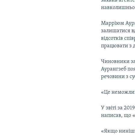
заявив агент
навколишньог
Марріюм Аура
залишатися вд
відсотків спі
працювати з д
Чиновники за
Аурангзеб по
речовини з су
«Це неможливо
У звіті за 20
написав, що «
«Якщо нинішн