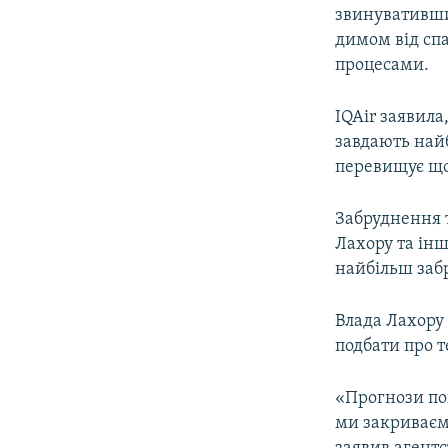
звинувативши
димом від сп
процесами.
IQAir заявила
завдають найб
перевищує що
Забруднення т
Лахору та інш
найбільш забр
Влада Лахору 
подбати про т
«Прогнози пог
ми закриваємо