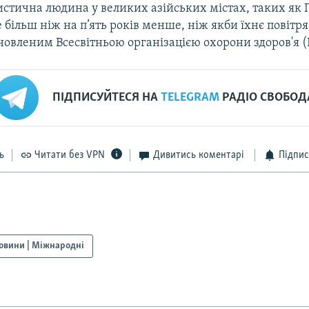
стична людина у великих азійських містах, таких як П
 більш ніж на п’ять років менше, ніж якби їхнє повітря
новленим Всесвітньою організацією охорони здоров'я 
ПІДПИСУЙТЕСЯ НА
TELEGRAM
РАДІО СВОБОД
ь
Читати без VPN
Дивитись коментарі
Підпис
овини | Міжнародні