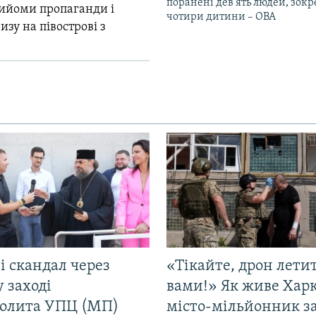
поранені дев’ять людей, зок
прийоми пропаганди і
чотири дитини – ОВА
зу на півострові з
і скандал через
«Тікайте, дрон лети
у заході
вами!» Як живе Харк
олита УПЦ (МП)
місто-мільйонник з