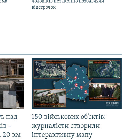
рема
чоловіків незаконно позбавляли
відстрочок
ть над
150 військових об’єктів:
ів –
журналісти створили
а 20 км
інтерактивну мапу