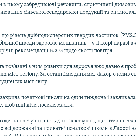
 в ньому забруднюючі речовини, спричинені димови
алювання сільськогосподарської продукції та опалюва
, що рівень дрібнодисперсних твердих частинок (PM2.5
ільшої шкоди здоров’ю мешканців – у Лахорі наразі в 
річні рекомендації ВООЗ щодо якості повітря.
а пов’язані з ним ризики для здоров’я вже давно є пр
их міст регіону. За останніми даними, Лахор очолив с
уднених міст світу.
закрила початкові школи на один тиждень і закликала
е, щоб їхні діти носили маски.
оди на наступні шість днів показують, що вітер не зм
 всі державні та приватні початкові школи в Лахорі н