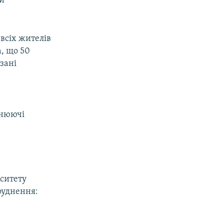
ни
всіх жителів
, що 50
язані
днюючі
рситету
бруднення: