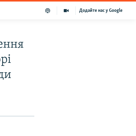
Додайте нас у Google
ення
рі
ди