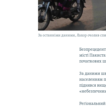
За останніми даними, Лахор очолив спи
Безпрецедент
місті Пакист
початкових шк
За даними шве
населенням по
піднявся вищ
«небезпечни
Регіональний