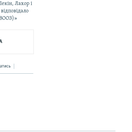
екін, Лахор і
 відповідало
(ВООЗ)»
А
атись