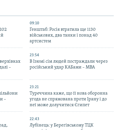
09:10
 202
Генштаб: Росія втратила ще 1130
ий
військових, два танки і понад 40
артсистем
23:54
верхівках
В Ізюмі сім людей постраждали через
далі –
російський удар КАБами – МВА
23:21
 мільйони
Туреччина каже, що її нова оборонна
и –
угода не спрямована проти Ірану і до
неї може долучитися Єгипет
22:43
рад,
Лубінець: у Берегівському ТЦК