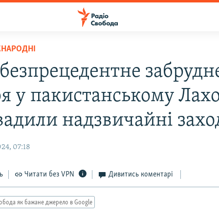
ЖНАРОДНІ
 безпрецедентне забрудн
ря у пакистанському Лахо
вадили надзвичайні захо
24, 07:18
ь
Читати без VPN
Дивитись коментарі
обода як бажане джерело в Google