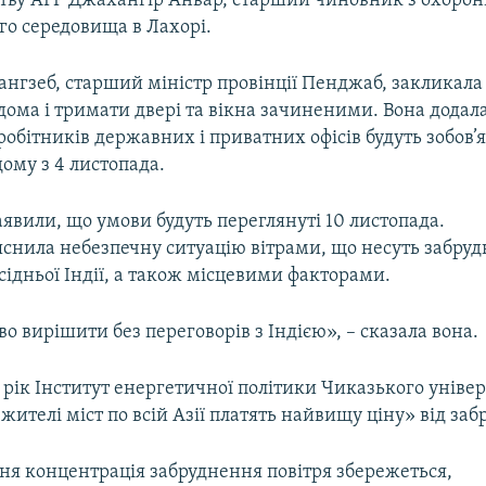
ству AFP Джахангір Анвар, старший чиновник з охоро
о середовища в Лахорі.
нгзеб, старший міністр провінції Пенджаб, закликала 
ома і тримати двері та вікна зачиненими. Вона додала
вробітників державних і приватних офісів будуть зобов’
ому з 4 листопада.
явили, що умови будуть переглянуті 10 листопада.
яснила небезпечну ситуацію вітрами, що несуть забру
сідньої Індії, а також місцевими факторами.
 вирішити без переговорів з Індією», – сказала вона.
19 рік Інститут енергетичної політики Чиказького уніве
жителі міст по всій Азії платять найвищу ціну» від за
я концентрація забруднення повітря збережеться,