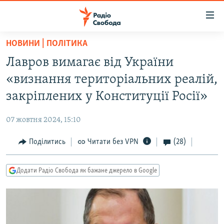
Доступність
посилання
Перейти
НОВИНИ | ПОЛІТИКА
до
РАДІО СВОБОДА – 70 РОКІВ
Лавров вимагає від України
основного
ВСЕ ЗА ДОБУ
матеріалу
«визнання територіальних реалій,
СТАТТІ
Перейти
закріплених у Конституції Росії»
до
ВІЙНА
ПОЛІТИКА
основної
07 жовтня 2024, 15:10
РОСІЙСЬКА «ФІЛЬТРАЦІЯ»
ЕКОНОМІКА
навігації
Перейти
Поділитись
Читати без VPN
(28)
ДОНБАС.РЕАЛІЇ
СУСПІЛЬСТВО
до
КРИМ.РЕАЛІЇ
КУЛЬТУРА
пошуку
Додати Радіо Свобода як бажане джерело в Google
ТИ ЯК?
СПОРТ
СХЕМИ
УКРАЇНА
КИТАЙ.ВИКЛИКИ
СВІТ