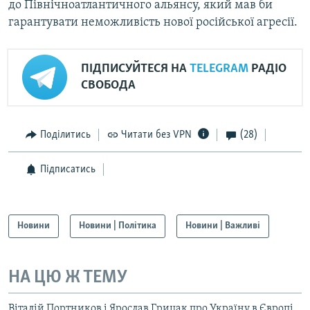
до Північноатлантичного альянсу, який мав би
гарантувати неможливість нової російської агресії.
ПІДПИСУЙТЕСЯ НА
TELEGRAM
РАДІО
СВОБОДА
Поділитись
Читати без VPN
(28)
Підписатись
Новини
Новини | Політика
Новини | Важливі
НА ЦЮ Ж ТЕМУ
Віталій Портников і Ярослав Грицак про Україну в Європі,