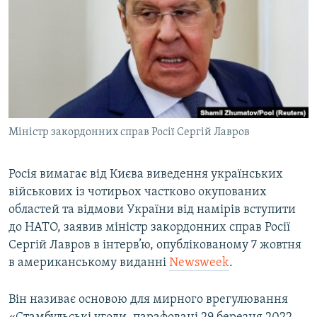
МУЛЬТИМЕДІА
ФОТО
СПЕЦПРОЄКТИ
ПОДКАСТИ
КРИМ РЕАЛІЇ
Міністр закордонних справ Росії Сергій Лавров
РУС
УКР
Росія вимагає від Києва виведення українських
військових із чотирьох частково окупованих
КТАТ
областей та відмови України від намірів вступити
до НАТО, заявив міністр закордонних справ Росії
ДОЛУЧАЙСЯ!
Сергій Лавров в інтерв’ю, опублікованому 7 жовтня
в американському виданні
Newsweek
.
Він називає основою для мирного врегулювання