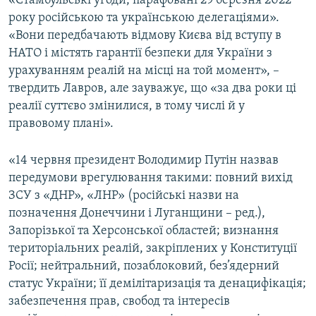
«Стамбульські угоди, парафовані 29 березня 2022
Усі сайти RFE/RL
року російською та українською делегаціями».
«Вони передбачають відмову Києва від вступу в
НАТО і містять гарантії безпеки для України з
урахуванням реалій на місці на той момент», –
твердить Лавров, але зауважує, що «за два роки ці
реалії суттєво змінилися, в тому числі й у
правовому плані».
«14 червня президент Володимир Путін назвав
передумови врегулювання такими: повний вихід
ЗСУ з «ДНР», «ЛНР» (російські назви на
позначення Донеччини і Луганщини – ред.),
Запорізької та Херсонської областей; визнання
територіальних реалій, закріплених у Конституції
Росії; нейтральний, позаблоковий, без’ядерний
статус України; її демілітаризація та денацифікація;
забезпечення прав, свобод та інтересів