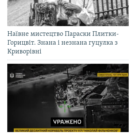
Наївне мистецтво Параски Плитки-
Горицвіт. Знана і незнана гуцулка з
Криворівні