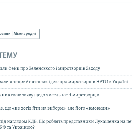
овини | Міжнародні
 ТЕМУ
тили фейк про Зеленського і миротворців Заходу
звали «неприйнятною» ідею про миротворців НАТО в Україні
чнив свою заяву щодо чисельності миротворців
, що «не хотів йти на вибори», але його «вмовили»
 під наглядом КДБ. Що роблять представники Лукашенка на пе
РФ та Україною?