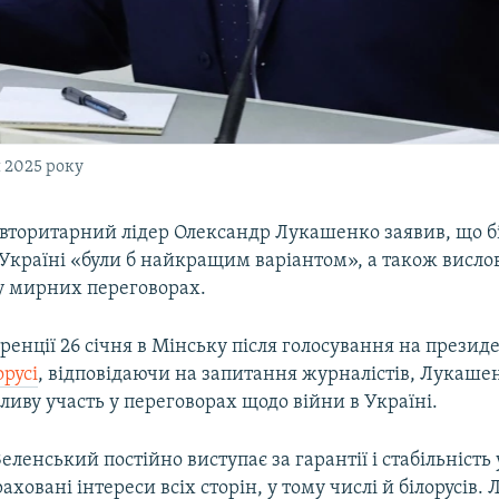
 2025 року
авторитарний лідер Олександр Лукашенко заявив, що бі
 Україні «були б найкращим варіантом», а також висл
 у мирних переговорах.
енції 26 січня в Мінську після голосування на презид
орусі
, відповідаючи на запитання журналістів, Лукаше
иву участь у переговорах щодо війни в Україні.
ленський постійно виступає за гарантії і стабільність у
ховані інтереси всіх сторін, у тому числі й білорусів. Л