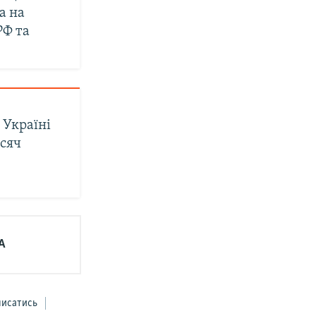
а на
РФ та
 Україні
сяч
А
писатись