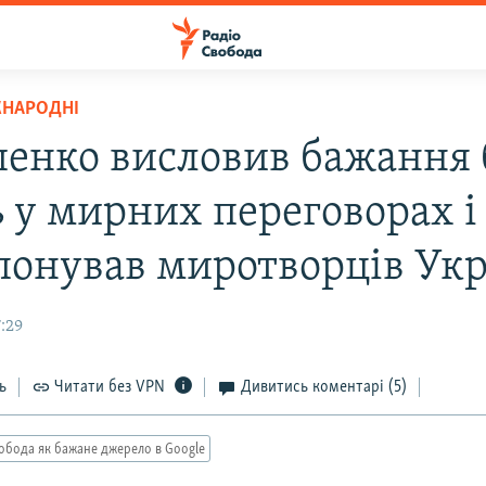
ЖНАРОДНІ
енко висловив бажання 
ь у мирних переговорах і
понував миротворців Укр
7:29
ь
Читати без VPN
Дивитись коментарі
(5)
обода як бажане джерело в Google