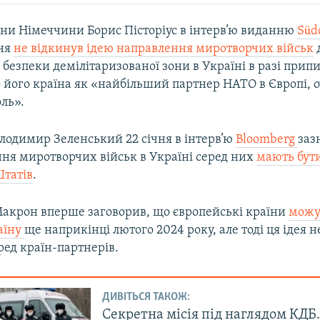
они Німеччини Борис Пісторіус в інтерв’ю виданню
Süd
чня
не відкинув ідею направлення миротворчих військ
безпеки демілітаризованої зони в Україні в разі прип
 його країна як «найбільший партнер НАТО в Європі, 
оль».
лодимир Зеленський 22 січня в інтерв’ю
Bloomberg
заз
ння миротворчих військ в Україні серед них
мають бути
татів
.
крон вперше заговорив, що європейські країни
можу
аїну
ще наприкінці лютого 2024 року, але тоді ця ідея 
ред країн-партнерів.
ДИВІТЬСЯ ТАКОЖ:
Секретна місія під наглядом КДБ