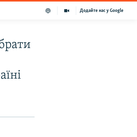
Додайте нас у Google
брати
аїні