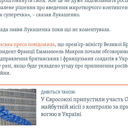
проштовхнути своїх. Але це не дуже задовольнить росі
валене рішення про введення миротворчого контингенту
а суперечка», – сказав Лукашенко.
лада заяви Лукашенка поки що не коментувала.
нська преса повідомила
, що прем’єр-міністр Великої Бр
езидент Франції Емманюель Макрон почали обговорюв
ідправлення британських і французьких солдатів в Ук
 разі, якщо буде укладено угоду про припинення росій
ійни.
ДИВІТЬСЯ ТАКОЖ:
У Євросоюзі припустили участь 
майбутній місії з контролю за 
вогню в Україні