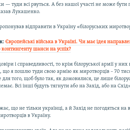
ки — туди всі рвуться. А без нашої участі не може бути 
сказав Лукашенко.
ропонував відправити в Україну «білоруських миротво
ж:
Європейські війська в Україні. Чи має ідея направл
 контингенту шанси на успіх?
овіри і справедливості, то крім білоруської армії у них
, що я пошлю туди свою армію як миротворців – 70 тисяч
для того, щоб було так, як домовилися, це лише білору
емає. Всі інші будуть тягнути або на Захід, або на Схід»
жає, що не тільки українці, а й Захід не погодяться на 
иротворців в Україну.