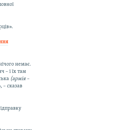
повної
рців».
ення
 нічого немає.
 – і їх там
ська
(армія –
, – сказав
відправку