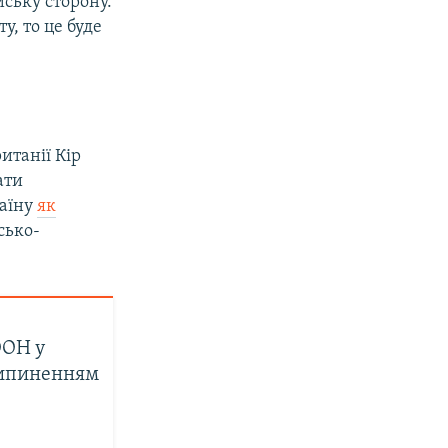
йську сторону.
, то це буде
итанії Кір
ати
раїну
як
сько-
ООН у
припиненням