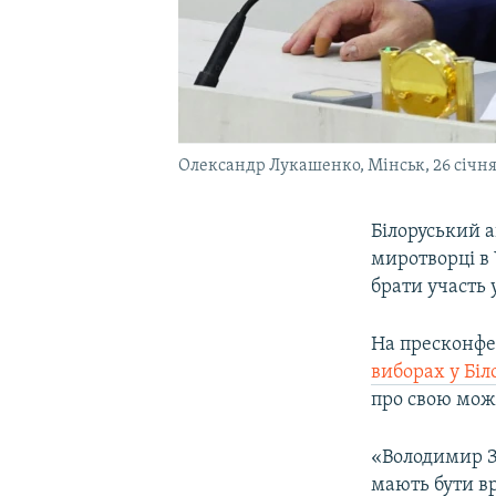
Олександр Лукашенко, Мінськ, 26 січня
Білоруський 
миротворці в
брати участь
На пресконфер
виборах у Біл
про свою можл
«Володимир Зе
мають бути вра