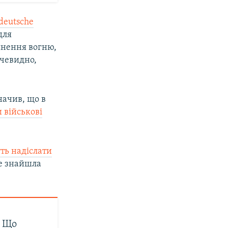
deutsche
для
инення вогню,
очевидно,
начив, що в
 військові
ть надіслати
не знайшла
. Що