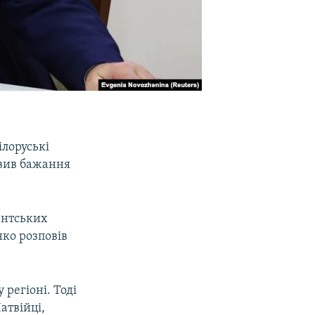
лоруські
овив бажання
ентських
нко розповів
 регіоні. Тоді
атвійці,