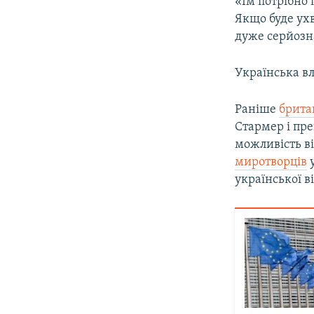
«Їм потрібно 
Якщо буде ух
дуже серйозн
Українська в
Раніше
брита
Стармер і пр
можливість в
миротворців
у
української в