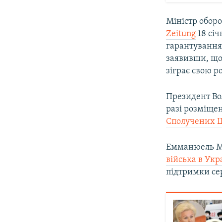
Міністр обор
Zeitung
18 сі
гарантування 
заявивши, що
зіграє свою р
Президент Во
разі розміще
Сполучених Ш
Емманюель Ма
війська в Укр
підтримки се