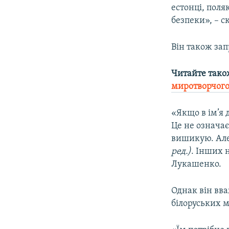
естонці, поля
безпеки», – 
Він також зап
Читайте тако
миротворчого
«Якщо в ім’я д
Це не означає
вишикую. Але 
ред.)
. Інших н
Лукашенко.
Однак він вва
білоруських м