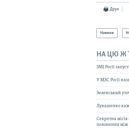
Друк
Новини
Н
НА ЦЮ Ж
ЗМІ Росії запус
У МЗС Росії на
Зеленський уто
Лукашенко каже
Секретна місія
полонених між 