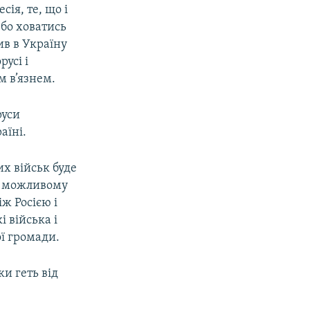
ія, те, що і
 бо ховатись
в в Україну
усі і
м в’язнем.
руси
аїні.
х військ буде
 і можливому
ж Росією і
 війська і
ої громади.
ки геть від