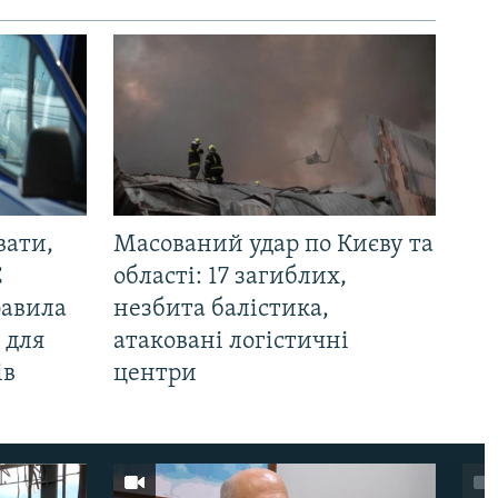
вати,
Масований удар по Києву та
С
області: 17 загиблих,
равила
незбита балістика,
 для
атаковані логістичні
ів
центри