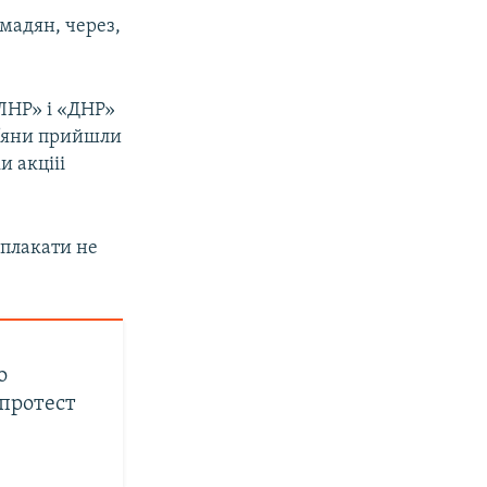
омадян, через,
«ЛНР» і «ДНР»
ів’яни прийшли
и акцііі
 плакати не
о
 протест