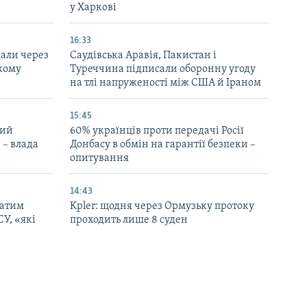
у Харкові
16:33
дали через
Саудівська Аравія, Пакистан і
ькому
Туреччина підписали оборонну угоду
на тлі напруженості між США й Іраном
15:45
ний
60% українців проти передачі Росії
 – влада
Донбасу в обмін на гарантії безпеки –
опитування
14:43
патим
Kpler: щодня через Ормузьку протоку
СУ, «які
проходить лише 8 суден