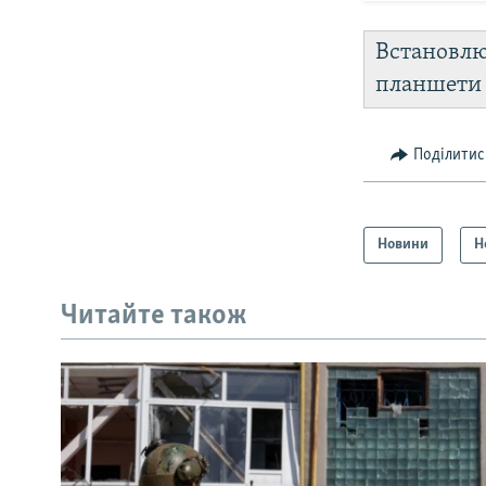
Встановл
планшет
Поділитис
Новини
Н
Читайте також