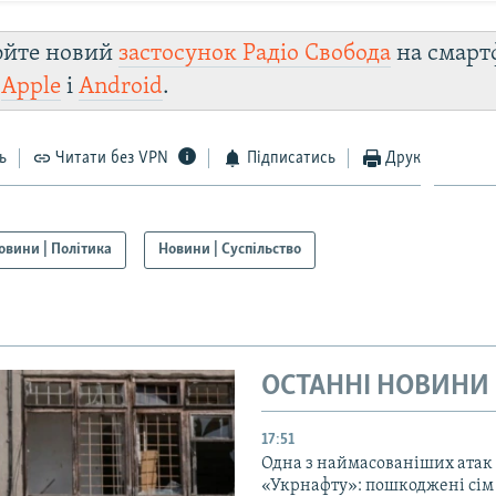
юйте новий
застосунок Радіо Свобода
на смарт
и
Apple
і
Android
.
ь
Читати без VPN
Підписатись
Друк
овини | Політика
Новини | Суспільство
ОСТАННІ НОВИНИ
17:51
Одна з наймасованіших атак
«Укрнафту»: пошкоджені сім 