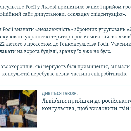
нсульство Росії у Львові припинило запис і прийом гр
фіційний сайт дипустанови, «складну епідситуацію».
я Росіі визнати «незалежність» збройних угруповань 
 окуповані українські території російських військ льв
 22 лютого з протестом до Генконсульства Росії. Учасник
акати на ворота будівлі, зранку їх уже не було.
авоохоронців, які чергують біля приміщення, знімали
У консульстві перебуває певна частина співробітників.
ДИВІТЬСЯ ТАКОЖ:
Львів’яни прийшли до російськог
консульства, щоб висловити свій