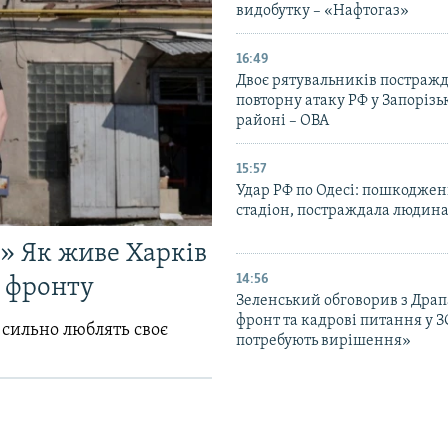
видобутку – «Нафтогаз»
16:49
Двоє рятувальників постраж
повторну атаку РФ у Запоріз
районі – ОВА
15:57
Удар РФ по Одесі: пошкодже
стадіон, постраждала людина
!» Як живе Харків
14:56
д фронту
Зеленський обговорив з Дра
фронт та кадрові питання у З
 сильно люблять своє
потребують вирішення»