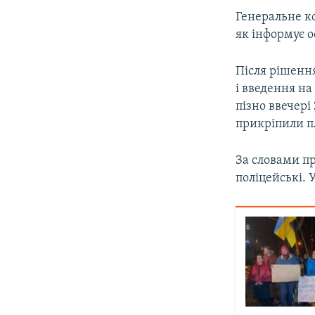
Генеральне ко
як інформує о
Після рішенн
і введення на
пізно ввечері
прикріпили пл
За словами пр
поліцейські. 