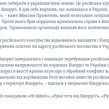
но забирати в українців їхню землю. Це російська агрес
в Білорусі. Я для себе вирішив, що залишаюсь в Україні,
», – каже Максим Праженик, який нелегально потрапи
і. Проти нього була порушена кримінальна справа в Білор
ок. Правозахисні організації визнали його політични
російського консульства відмовились виходити і біло
рнення поштою на адресу російського посольства в Укр
ілорусі завершились і подальше перебування російськи
щенню напруженості на кордонах Білорусі та України
лорусі в якості країни-агресора у збройний конфлікт мі
агаємо від керівництва Росії негайно вивести російські
у з територіі Білорусі», – йдеться у зверненні білоруськ
 скандували «Ні війні!», «Руки геть від Білорусі!», «Ру