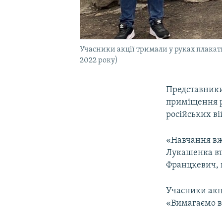
Учасники акції тримали у руках плакати 
2022 року)
Представники 
приміщення р
російських вій
«Навчання вж
Лукашенка втя
Францкевич, п
Учасники акці
«Вимагаємо ви