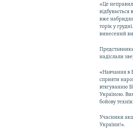
«Це неправиль
відбувається 
вже набридло
торік у грудн
винесений вир
Представники 
надіслали зве
«Навчання в Б
сприяти наро
втягуванню Бі
Україною. Вим
бойову технік
Учасники акції
України!».