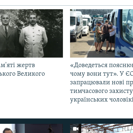
м'яті жертв
«Доведеться поясню
ького Великого
чому вони тут». У Є
запрацювали нові п
тимчасового захисту
українських чоловік