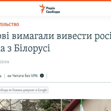
СПІЛЬСТВО
ові вимагали вивести рос
а з Білорусі
 13:04
ь
Читати без VPN
обода як бажане джерело в Google