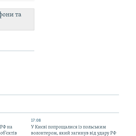
фони та
17:08
 РФ на
У Києві попрощалися із польським
об’єктів
волонтером, який загинув від удару РФ