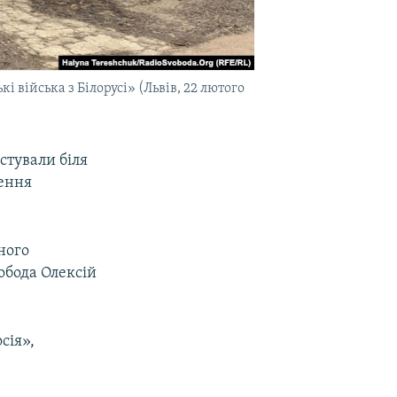
і війська з Білорусі» (Львів, 22 лютого
стували біля
дення
ного
вобода Олексій
сія»,