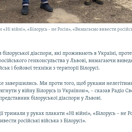
«Ні війні», «Білорусь – не Росія», «Вимагаємо вивести російськ
білоруської діаспори, які проживають в Україні, проте
осійського генконсульства у Львові, вимагаючи виве
ськ і бойової техніки з території Білорусі.
е завершились. Ми проти того, щоб руками нелегітим
гнути у війну Білорусь із Україною», – сказав Радіо С
редставник білоруської діаспори у Львові.
ї тримали у руках плакати «Ні війні», «Білорусь – не Ро
вести російські війська з Білорусі».