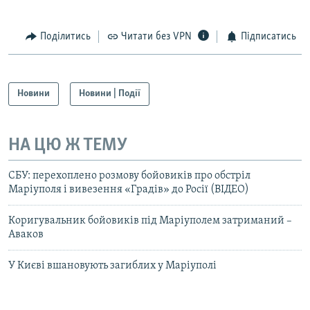
Поділитись
Читати без VPN
Підписатись
Новини
Новини | Події
НА ЦЮ Ж ТЕМУ
СБУ: перехоплено розмову бойовиків про обстріл
Маріуполя і вивезення «Градів» до Росії (ВІДЕО)
Коригувальник бойовиків під Маріуполем затриманий –
Аваков
У Києві вшановують загиблих у Маріуполі