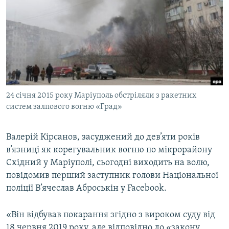
МУЛЬТИМЕДІА
ФОТО
СПЕЦПРОЄКТИ
ПОДКАСТИ
КРИМ РЕАЛІЇ
24 січня 2015 року Маріуполь обстріляли з ракетних
РУС
систем залпового вогню «Град»
УКР
Валерій Кірсанов, засуджений до дев’яти років
КТАТ
в’язниці як корегувальник вогню по мікрорайону
Східний у Маріуполі, сьогодні виходить на волю,
ДОЛУЧАЙСЯ!
повідомив перший заступник голови Національної
поліції В’ячеслав Аброськін у Facebook.
«Він відбував покарання згідно з вироком суду від
18 червня 2019 року, але відповідно до «закону