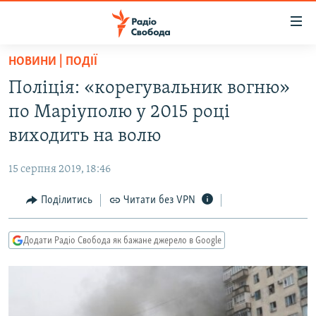
Доступність
посилання
Перейти
НОВИНИ | ПОДІЇ
до
РАДІО СВОБОДА – 70 РОКІВ
Поліція: «корегувальник вогню»
основного
ВСЕ ЗА ДОБУ
матеріалу
по Маріуполю у 2015 році
СТАТТІ
Перейти
виходить на волю
до
ВІЙНА
ПОЛІТИКА
основної
15 серпня 2019, 18:46
РОСІЙСЬКА «ФІЛЬТРАЦІЯ»
ЕКОНОМІКА
навігації
Перейти
Поділитись
Читати без VPN
ДОНБАС.РЕАЛІЇ
СУСПІЛЬСТВО
до
КРИМ.РЕАЛІЇ
КУЛЬТУРА
пошуку
Додати Радіо Свобода як бажане джерело в Google
ТИ ЯК?
СПОРТ
СХЕМИ
УКРАЇНА
КИТАЙ.ВИКЛИКИ
СВІТ