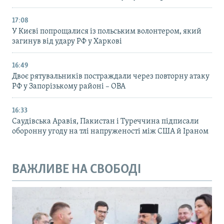
17:08
У Києві попрощалися із польським волонтером, який
загинув від удару РФ у Харкові
16:49
Двоє рятувальників постраждали через повторну атаку
РФ у Запорізькому районі – ОВА
16:33
Саудівська Аравія, Пакистан і Туреччина підписали
оборонну угоду на тлі напруженості між США й Іраном
ВАЖЛИВЕ НА СВОБОДІ