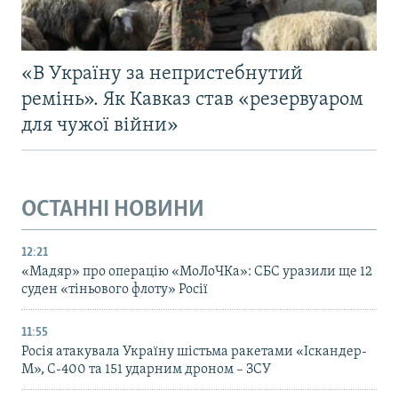
«В Україну за непристебнутий
ремінь». Як Кавказ став «резервуаром
для чужої війни»
ОСТАННІ НОВИНИ
12:21
«Мадяр» про операцію «МоЛоЧКа»: СБС уразили ще 12
суден «тіньового флоту» Росії
11:55
Росія атакувала Україну шістьма ракетами «Іскандер-
М», С-400 та 151 ударним дроном – ЗСУ