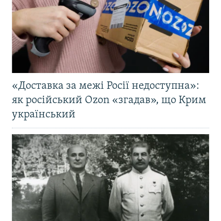
«Доставка за межі Росії недоступна»:
як російський Ozon «згадав», що Крим
український