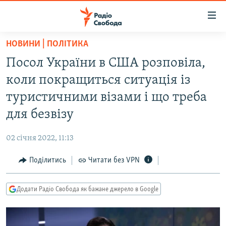
Доступність
посилання
Перейти
НОВИНИ | ПОЛІТИКА
до
РАДІО СВОБОДА – 70 РОКІВ
Посол України в США розповіла,
основного
ВСЕ ЗА ДОБУ
матеріалу
коли покращиться ситуація із
СТАТТІ
Перейти
туристичними візами і що треба
до
ВІЙНА
ПОЛІТИКА
для безвізу
основної
РОСІЙСЬКА «ФІЛЬТРАЦІЯ»
ЕКОНОМІКА
навігації
02 січня 2022, 11:13
Перейти
ДОНБАС.РЕАЛІЇ
СУСПІЛЬСТВО
до
Поділитись
Читати без VPN
КРИМ.РЕАЛІЇ
КУЛЬТУРА
пошуку
ТИ ЯК?
СПОРТ
Додати Радіо Свобода як бажане джерело в Google
СХЕМИ
УКРАЇНА
КИТАЙ.ВИКЛИКИ
СВІТ