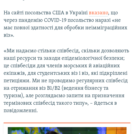
На сайті посольства США в Україні
вказано
, що
через пандемію COVID-19 посольство наразі «не
має повної здатності для обробки неімміграційних
віз».
«Ми надаємо стільки співбесід, скільки дозволяють
наші ресурси та заходи епідеміологічної безпеки;
це співбесіди для членів морських й авіаційних
екіпажів, для студентських віз і віз, які підкріплені
петиціями. Ми не проводимо регулярних співбесід
на отримання віз B1/B2 (ведення бізнесу та
туризм), але розглядаємо запити на призначення
термінових співбесід такого типу», – йдеться в
повідомленні.