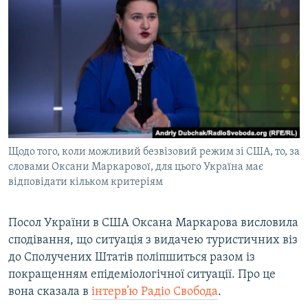
МУЛЬТИМЕДІА
ФОТО
СПЕЦПРОЄКТИ
ПОДКАСТИ
КРИМ РЕАЛІЇ
РУС
Щодо того, коли можливий безвізовий режим зі США, то, за
УКР
словами Оксани Маркарової, для цього Україна має
відповідати кільком критеріям
КТАТ
Посол України в США Оксана Маркарова висловила
ДОЛУЧАЙСЯ!
сподівання, що ситуація з видачею туристичних віз
до Сполучених Штатів поліпшиться разом із
покращенням епідеміологічної ситуації. Про це
вона сказала в
інтерв’ю Радіо Свобода
.