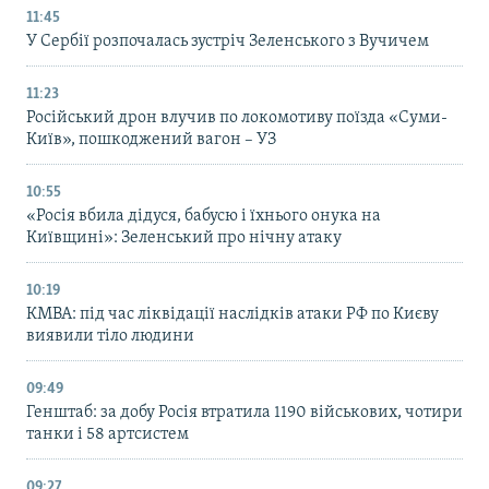
11:45
У Сербії розпочалась зустріч Зеленського з Вучичем
11:23
Російський дрон влучив по локомотиву поїзда «Суми-
Київ», пошкоджений вагон – УЗ
10:55
«Росія вбила дідуся, бабусю і їхнього онука на
Київщині»: Зеленський про нічну атаку
10:19
КМВА: під час ліквідації наслідків атаки РФ по Києву
виявили тіло людини
09:49
Генштаб: за добу Росія втратила 1190 військових, чотири
танки і 58 артсистем
09:27