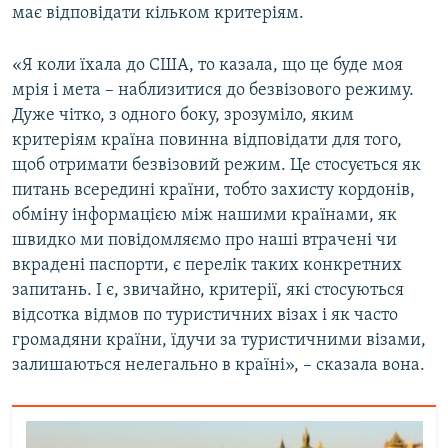
має відповідати кільком критеріям.
«Я коли їхала до США, то казала, що це буде моя
мрія і мета – наблизитися до безвізового режиму.
Дуже чітко, з одного боку, зрозуміло, яким
критеріям країна повинна відповідати для того,
щоб отримати безвізовий режим. Це стосується як
питань всередині країни, тобто захисту кордонів,
обміну інформацією між нашими країнами, як
швидко ми повідомляємо про наші втрачені чи
вкрадені паспорти, є перелік таких конкретних
запитань. І є, звичайно, критерії, які стосуються
відсотка відмов по туристичних візах і як часто
громадяни країни, їдучи за туристичними візами,
залишаються нелегально в країні», – сказала вона.