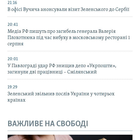
21:16
В офісі Вучича анонсували візит Зеленського до Сербії
20:41
Медіа РФ пишуть про загибель генерала Валерія
Плохотнюка під час вибуху в московському ресторані 1
серпня
20:01
У Павлограді удар РФ знищив депо «Укрпошти»,
загинули дві працівниці – Смілянський
19:29
Зеленський звільнив послів України у чотирьох
країнах
ВАЖЛИВЕ НА СВОБОДІ