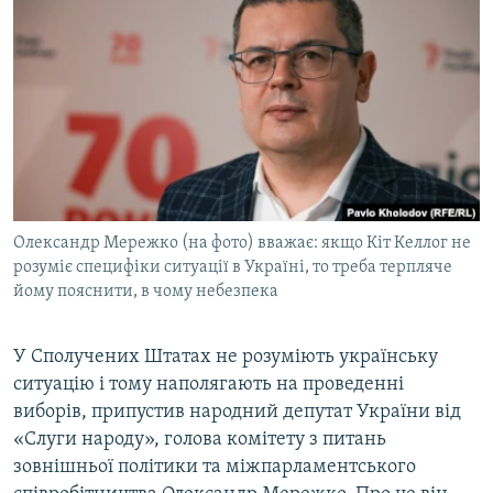
МУЛЬТИМЕДІА
ФОТО
СПЕЦПРОЄКТИ
ПОДКАСТИ
КРИМ РЕАЛІЇ
РУС
Олександр Мережко (на фото) вважає: якщо Кіт Келлог не
УКР
розуміє специфіки ситуації в Україні, то треба терпляче
йому пояснити, в чому небезпека
КТАТ
У Сполучених Штатах не розуміють українську
ДОЛУЧАЙСЯ!
ситуацію і тому наполягають на проведенні
виборів, припустив народний депутат України від
«Слуги народу», голова комітету з питань
зовнішньої політики та міжпарламентського