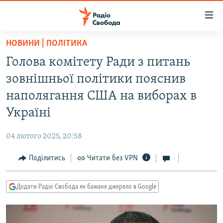
Доступність
посилання
Перейти
НОВИНИ | ПОЛІТИКА
до
РАДІО СВОБОДА – 70 РОКІВ
Голова комітету Ради з питань
основного
ВСЕ ЗА ДОБУ
матеріалу
зовнішньої політики пояснив
СТАТТІ
Перейти
наполягання США на виборах в
до
ВІЙНА
ПОЛІТИКА
Україні
основної
РОСІЙСЬКА «ФІЛЬТРАЦІЯ»
ЕКОНОМІКА
навігації
04 лютого 2025, 20:58
Перейти
ДОНБАС.РЕАЛІЇ
СУСПІЛЬСТВО
до
Поділитись
Читати без VPN
КРИМ.РЕАЛІЇ
КУЛЬТУРА
пошуку
ТИ ЯК?
СПОРТ
Додати Радіо Свобода як бажане джерело в Google
СХЕМИ
УКРАЇНА
КИТАЙ.ВИКЛИКИ
СВІТ