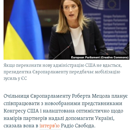
МУЛЬТИМЕДІА
ФОТО
СПЕЦПРОЄКТИ
ПОДКАСТИ
КРИМ РЕАЛІЇ
РУС
Якщо переконати нову адміністрацію США не вдасться,
УКР
президентка Європарламенту передбачає мобілізацію
зусиль у ЄС
КТАТ
Очільниця Європарламенту Роберта Мецола планує
ДОЛУЧАЙСЯ!
співпрацювати з новообраними представниками
Конгресу США і налаштована оптимістично щодо
намірів партнерів надалі допомагати Україні,
сказала вона в
інтерв’ю
Радіо Свобода.