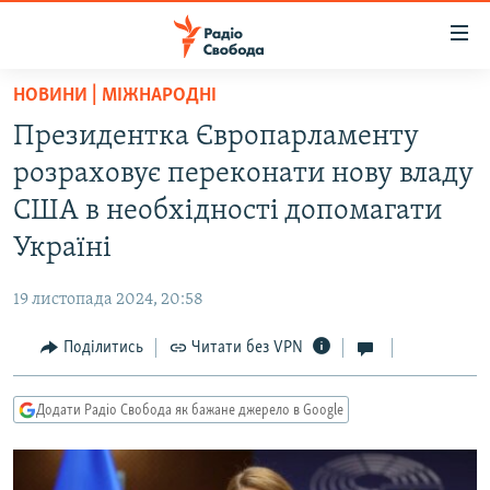
Доступність
посилання
Перейти
НОВИНИ | МІЖНАРОДНІ
до
РАДІО СВОБОДА – 70 РОКІВ
Президентка Європарламенту
основного
ВСЕ ЗА ДОБУ
матеріалу
розраховує переконати нову владу
СТАТТІ
Перейти
США в необхідності допомагати
до
ВІЙНА
ПОЛІТИКА
Україні
основної
РОСІЙСЬКА «ФІЛЬТРАЦІЯ»
ЕКОНОМІКА
навігації
19 листопада 2024, 20:58
Перейти
ДОНБАС.РЕАЛІЇ
СУСПІЛЬСТВО
до
Поділитись
Читати без VPN
КРИМ.РЕАЛІЇ
КУЛЬТУРА
пошуку
ТИ ЯК?
СПОРТ
Додати Радіо Свобода як бажане джерело в Google
СХЕМИ
УКРАЇНА
КИТАЙ.ВИКЛИКИ
СВІТ