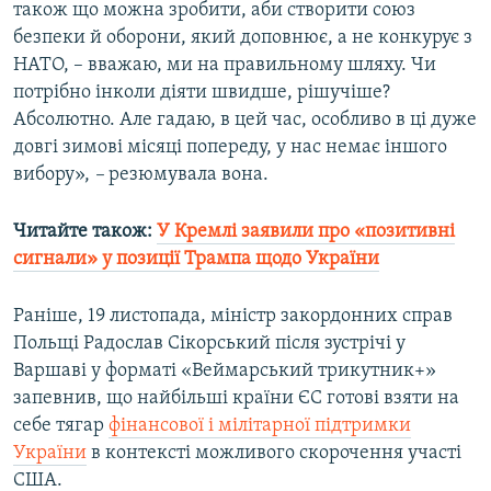
також що можна зробити, аби створити союз
безпеки й оборони, який доповнює, а не конкурує з
НАТО, – вважаю, ми на правильному шляху. Чи
потрібно інколи діяти швидше, рішучіше?
Абсолютно. Але гадаю, в цей час, особливо в ці дуже
довгі зимові місяці попереду, у нас немає іншого
вибору»,
–
резюмувала вона.
Читайте також:
У Кремлі заявили про «позитивні
сигнали» у позиції Трампа щодо України
Раніше, 19 листопада, міністр закордонних справ
Польщі Радослав Сікорський після зустрічі у
Варшаві у форматі «Веймарський трикутник+»
запевнив, що найбільші країни ЄС готові взяти на
себе тягар
фінансової і мілітарної підтримки
України
в контексті можливого скорочення участі
США.