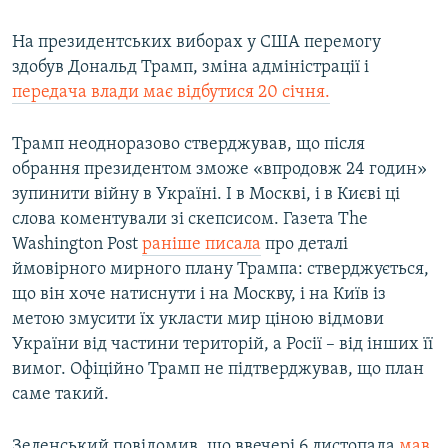
На президентських виборах у США перемогу
здобув Дональд Трамп, зміна адміністрації і
передача влади має відбутися 20 січня.
Трамп неодноразово стверджував, що після
обрання президентом зможе «впродовж 24 годин»
зупинити війну в Україні. І в Москві, і в Києві ці
слова коментували зі скепсисом. Газета The
Washington Post
раніше писала
про деталі
ймовірного мирного плану Трампа: стверджується,
що він хоче натиснути і на Москву, і на Київ із
метою змусити їх укласти мир ціною відмови
України від частини територій, а Росії – від інших її
вимог. Офіційно Трамп не підтверджував, що план
саме такий.
Зеленський повідомив, що ввечері 6 листопада
мав