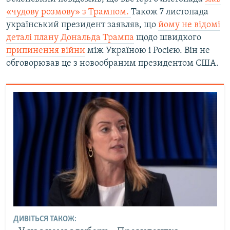
«чудову розмову» з Трампом.
Також 7 листопада
український президент заявляв, що
йому не відомі
деталі плану Дональда Трампа
щодо швидкого
припинення війни
між Україною і Росією. Він не
обговорював це з новообраним президентом США.
ДИВІТЬСЯ ТАКОЖ: