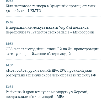
15:45
Біля нафтового танкера в Ормузькій протоці сталися
два вибухи – UKMTO
15:09
Нідерланди не можуть надати Україні додаткові
перехоплювачі Patriot зі своїх запасів – Міноборони
14:56
ОВА: через сьогоднішні атаки РФ на Дніпропетровщині
загинули щонайменше п’ятеро людей
14:34
«Нові бойові уроки для КНДР»: ISW проаналізував
розгортання північнокорейських ракетних сил у РФ
13:54
Російський дрон атакував маршрутку у Херсоні,
постраждали п’ятеро людей – МВА