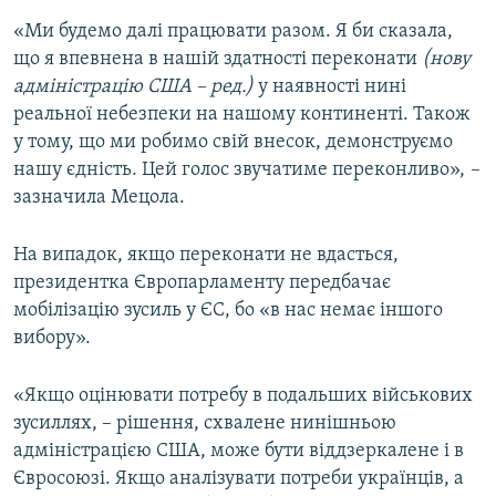
Усі сайти RFE/RL
«Ми будемо далі працювати разом. Я би сказала,
що я впевнена в нашій здатності переконати
(нову
адміністрацію США – ред.)
у наявності нині
реальної небезпеки на нашому континенті. Також
у тому, що ми робимо свій внесок, демонструємо
нашу єдність. Цей голос звучатиме переконливо»,
–
зазначила Мецола.
На випадок, якщо переконати не вдасться,
президентка Європарламенту передбачає
мобілізацію зусиль у ЄС, бо «в нас немає іншого
вибору».
«Якщо оцінювати потребу в подальших військових
зусиллях, – рішення, схвалене нинішньою
адміністрацією США, може бути віддзеркалене і в
Євросоюзі. Якщо аналізувати потреби українців, а