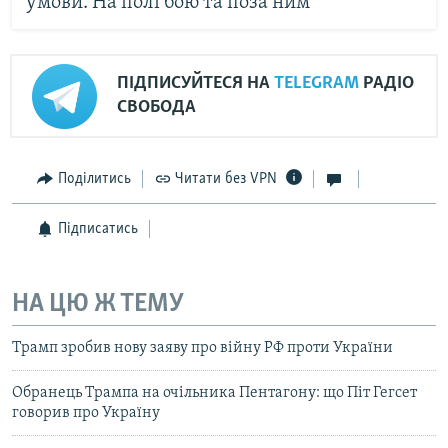
умови. На полі бою та поза ним
ПІДПИСУЙТЕСЯ НА
TELEGRAM
РАДІО
СВОБОДА
Поділитись
Читати без VPN
Підписатись
НА ЦЮ Ж ТЕМУ
Трамп зробив нову заяву про війну РФ проти України
Обранець Трампа на очільника Пентагону: що Піт Гегсет
говорив про Україну