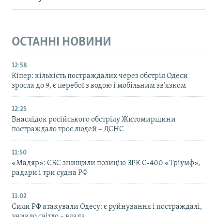
ОСТАННІ НОВИНИ
12:58
Кіпер: кількість постраждалих через обстріл Одеси
зросла до 9, є перебої з водою і мобільним зв’язком
12:25
Внаслідок російського обстрілу Житомирщини
постраждало троє людей – ДСНС
11:50
«Мадяр»: СБС знищили позицію ЗРК С-400 «Тріумф»,
радари і три судна РФ
11:02
Сили РФ атакували Одесу: є руйнування і постраждалі,
зникло світло – влада