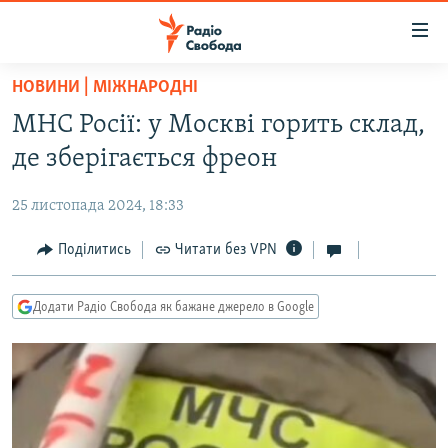
Доступність
посилання
Перейти
НОВИНИ | МІЖНАРОДНІ
до
РАДІО СВОБОДА – 70 РОКІВ
МНС Росії: у Москві горить склад,
основного
ВСЕ ЗА ДОБУ
матеріалу
де зберігається фреон
СТАТТІ
Перейти
до
25 листопада 2024, 18:33
ВІЙНА
ПОЛІТИКА
основної
РОСІЙСЬКА «ФІЛЬТРАЦІЯ»
Поділитись
Читати без VPN
ЕКОНОМІКА
навігації
Перейти
ДОНБАС.РЕАЛІЇ
СУСПІЛЬСТВО
до
Додати Радіо Свобода як бажане джерело в Google
КРИМ.РЕАЛІЇ
КУЛЬТУРА
пошуку
ТИ ЯК?
СПОРТ
СХЕМИ
УКРАЇНА
КИТАЙ.ВИКЛИКИ
СВІТ