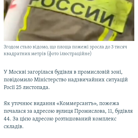
МУЛЬТИМЕДІА
ФОТО
СПЕЦПРОЄКТИ
ПОДКАСТИ
Згодом стало відомо, що площа пожежі зросла до 3 тисяч
квадратних метрів (фото ілюстраційне)
КРИМ РЕАЛІЇ
РУС
У Москві загорілася будівля в промисловій зоні,
УКР
повідомило Міністерство надзвичайних ситуацій
КТАТ
Росії 25 листопада.
ДОЛУЧАЙСЯ!
Як уточнює видання «Коммерсантъ», пожежа
почалася за адресою вулиця Промислова, 11, будівля
44. За цією адресою розташований комплекс
складів.