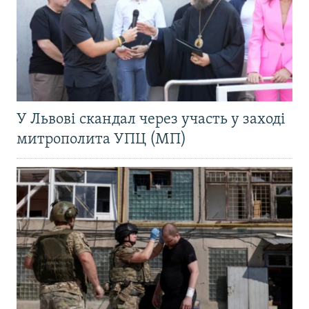
У Львові скандал через участь у заході
митрополита УПЦ (МП)