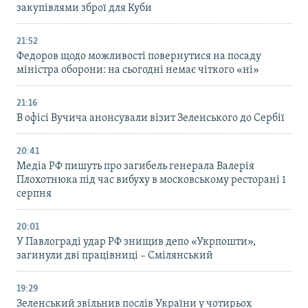
закупівлями зброї для Куби
21:52
Федоров щодо можливості повернутися на посаду
міністра оборони: на сьогодні немає чіткого «ні»
21:16
В офісі Вучича анонсували візит Зеленського до Сербії
20:41
Медіа РФ пишуть про загибель генерала Валерія
Плохотнюка під час вибуху в московському ресторані 1
серпня
20:01
У Павлограді удар РФ знищив депо «Укрпошти»,
загинули дві працівниці – Смілянський
19:29
Зеленський звільнив послів України у чотирьох