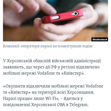
МУЛЬТИМЕДІА
ФОТО
СПЕЦПРОЄКТИ
ПОДКАСТИ
КРИМ РЕАЛІЇ
Компанії-оператори наразі не коментували подію
РУС
УКР
У Херсонській обласній військовій адміністрації
заявляють, що через дії РФ у регіоні відключено
КТАТ
мобільні мережі Vodafone та «Київстар».
ДОЛУЧАЙСЯ!
«Окупанти відключили мобільні мережі Vodafone
та «Київстар» на території всієї Херсонщини.
Наразі працює лише Wi-Fi», – йдеться у
повідомленні Херсонської ОВА в Telegram.