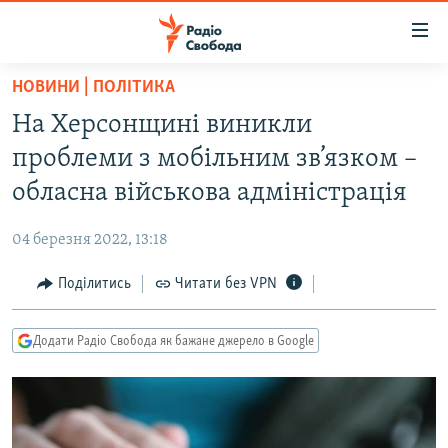
Доступність
посилання
Перейти
НОВИНИ | ПОЛІТИКА
до
РАДІО СВОБОДА – 70 РОКІВ
На Херсонщині виникли
основного
ВСЕ ЗА ДОБУ
матеріалу
проблеми з мобільним зв’язком –
СТАТТІ
Перейти
обласна військова адміністрація
до
ВІЙНА
ПОЛІТИКА
основної
04 березня 2022, 13:18
РОСІЙСЬКА «ФІЛЬТРАЦІЯ»
ЕКОНОМІКА
навігації
Перейти
Поділитись
Читати без VPN
ДОНБАС.РЕАЛІЇ
СУСПІЛЬСТВО
до
КРИМ.РЕАЛІЇ
КУЛЬТУРА
пошуку
Додати Радіо Свобода як бажане джерело в Google
ТИ ЯК?
СПОРТ
СХЕМИ
УКРАЇНА
КИТАЙ.ВИКЛИКИ
СВІТ