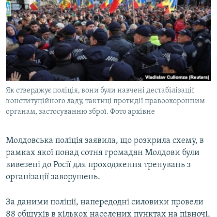
МУЛЬТИМЕДІА
ФОТО
СПЕЦПРОЄКТИ
ПОДКАСТИ
КРИМ РЕАЛІЇ
Як стверджує поліція, вони були навчені дестабілізації
РУС
конституційного ладу, тактиці протидії правоохоронним
органам, застосуванню зброї. Фото архівне
УКР
КТАТ
Молдовська поліція заявила, що розкрила схему, в
рамках якої понад сотня громадян Молдови були
ДОЛУЧАЙСЯ!
вивезені до Росії для проходження тренувань з
організації заворушень.
За даними поліції, напередодні силовики провели
88 обшуків в кількох населених пунктах на півночі,