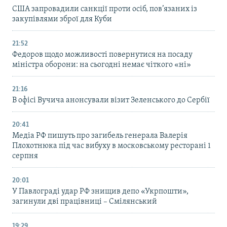
США запровадили санкції проти осіб, пов’язаних із
закупівлями зброї для Куби
21:52
Федоров щодо можливості повернутися на посаду
міністра оборони: на сьогодні немає чіткого «ні»
21:16
В офісі Вучича анонсували візит Зеленського до Сербії
20:41
Медіа РФ пишуть про загибель генерала Валерія
Плохотнюка під час вибуху в московському ресторані 1
серпня
20:01
У Павлограді удар РФ знищив депо «Укрпошти»,
загинули дві працівниці – Смілянський
19:29