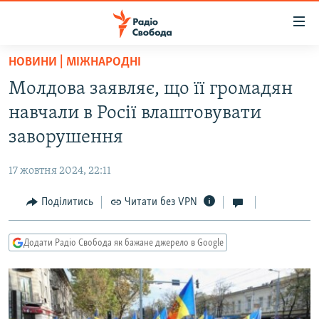
Доступність
посилання
Перейти
НОВИНИ | МІЖНАРОДНІ
до
РАДІО СВОБОДА – 70 РОКІВ
Молдова заявляє, що її громадян
основного
ВСЕ ЗА ДОБУ
матеріалу
навчали в Росії влаштовувати
СТАТТІ
Перейти
заворушення
до
ВІЙНА
ПОЛІТИКА
основної
17 жовтня 2024, 22:11
РОСІЙСЬКА «ФІЛЬТРАЦІЯ»
ЕКОНОМІКА
навігації
Перейти
Поділитись
Читати без VPN
ДОНБАС.РЕАЛІЇ
СУСПІЛЬСТВО
до
КРИМ.РЕАЛІЇ
КУЛЬТУРА
пошуку
Додати Радіо Свобода як бажане джерело в Google
ТИ ЯК?
СПОРТ
СХЕМИ
УКРАЇНА
КИТАЙ.ВИКЛИКИ
СВІТ