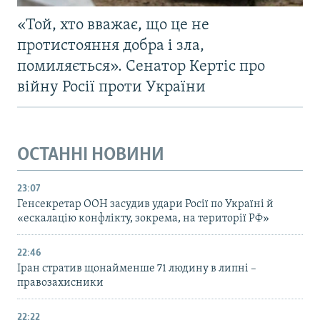
«Той, хто вважає, що це не
протистояння добра і зла,
помиляється». Сенатор Кертіс про
війну Росії проти України
ОСТАННІ НОВИНИ
23:07
Генсекретар ООН засудив удари Росії по Україні й
«ескалацію конфлікту, зокрема, на території РФ»
22:46
Іран стратив щонайменше 71 людину в липні –
правозахисники
22:22