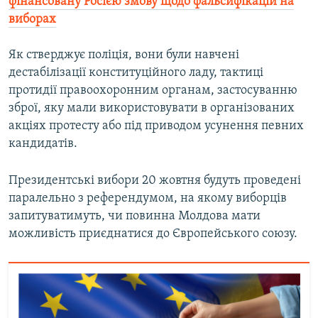
фінансовану Росією змову щодо фальсифікацій на
виборах
Як стверджує поліція, вони були навчені
дестабілізації конституційного ладу, тактиці
протидії правоохоронним органам, застосуванню
зброї, яку мали використовувати в організованих
акціях протесту або під приводом усунення певних
кандидатів.
Президентські вибори 20 жовтня будуть проведені
паралельно з референдумом, на якому виборців
запитуватимуть, чи повинна Молдова мати
можливість приєднатися до Європейського союзу.