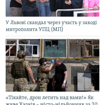
У Львові скандал через участь у заході
митрополита УПЦ (МП)
«Тікайте, дрон летить над вами!» Як
живе Харків – місто-мільйонник за 20