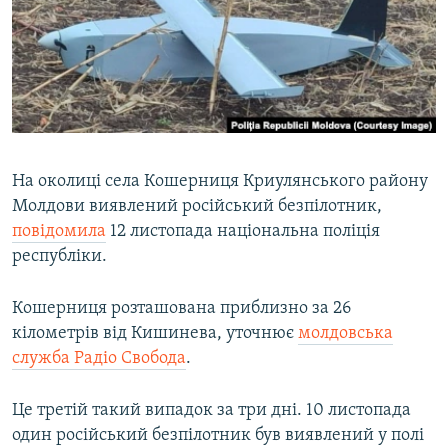
МУЛЬТИМЕДІА
ФОТО
СПЕЦПРОЄКТИ
ПОДКАСТИ
КРИМ РЕАЛІЇ
На околиці села Кошерниця Криулянського району
РУС
Молдови виявлений російський безпілотник,
повідомила
12 листопада національна поліція
УКР
республіки.
КТАТ
Кошерниця розташована приблизно за 26
ДОЛУЧАЙСЯ!
кілометрів від Кишинева, уточнює
молдовська
служба Радіо Свобода
.
Це третій такий випадок за три дні. 10 листопада
один російський безпілотник був виявлений у полі