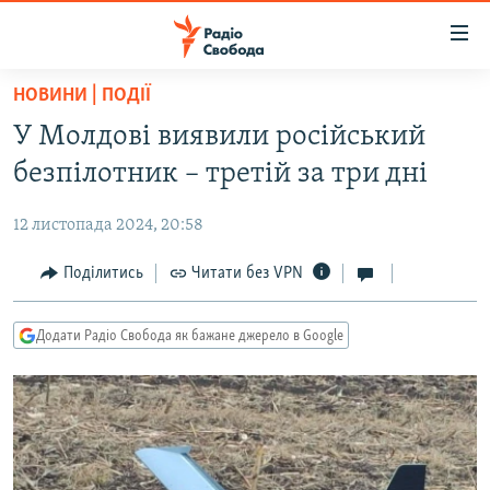
Доступність
посилання
Перейти
НОВИНИ | ПОДІЇ
до
РАДІО СВОБОДА – 70 РОКІВ
У Молдові виявили російський
основного
ВСЕ ЗА ДОБУ
матеріалу
безпілотник – третій за три дні
СТАТТІ
Перейти
до
12 листопада 2024, 20:58
ВІЙНА
ПОЛІТИКА
основної
РОСІЙСЬКА «ФІЛЬТРАЦІЯ»
Поділитись
Читати без VPN
ЕКОНОМІКА
навігації
Перейти
ДОНБАС.РЕАЛІЇ
СУСПІЛЬСТВО
до
Додати Радіо Свобода як бажане джерело в Google
КРИМ.РЕАЛІЇ
КУЛЬТУРА
пошуку
ТИ ЯК?
СПОРТ
СХЕМИ
УКРАЇНА
КИТАЙ.ВИКЛИКИ
СВІТ