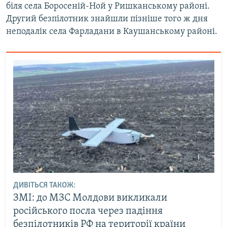
біля села Боросеній-Ной у Ришканському районі.
Усі сайти RFE/RL
Другий безпілотник знайшли пізніше того ж дня
неподалік села Фарладани в Каушанському районі.
ДИВІТЬСЯ ТАКОЖ:
ЗМІ: до МЗС Молдови викликали
російського посла через падіння
безпілотників РФ на території країни