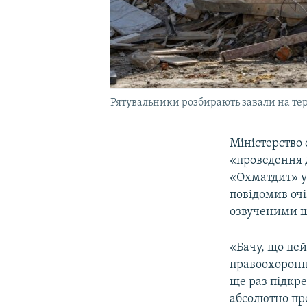
Рятувальники розбирають завали на тер
Міністерство
«проведення 
«Охматдит» у 
повідомив оч
озвученими щ
«Бачу, що цей
правоохоронни
ще раз підкре
абсолютно про