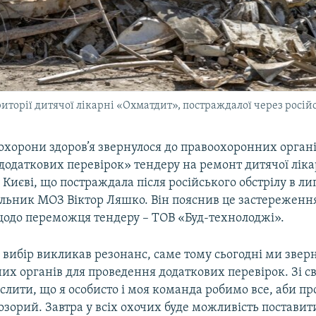
иторії дитячої лікарні «Охматдит», постраждалої через російс
 охорони здоров’я звернулося до правоохоронних орган
додаткових перевірок» тендеру на ремонт дитячої ліка
Києві, що постраждала після російського обстрілу в ли
ільник МОЗ Віктор Ляшко. Він пояснив це застереженн
одо переможця тендеру – ТОВ «Буд-технолоджі».
 вибір викликав резонанс, саме тому сьогодні ми звер
х органів для проведення додаткових перевірок. Зі св
слити, що я особисто і моя команда робимо все, аби пр
зорий. Завтра у всіх охочих буде можливість поставити