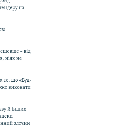
фонд
тендеру на
ною
дешевше – від
в, ніяк не
а те, що «Буд-
може виконати
єву й інших
езпеки
оєнний злочин