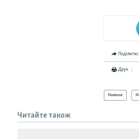
Поділитис
Друк
Новини
Н
КРИМ РЕАЛІЇ
РУС
Читайте також
УКР
КТАТ