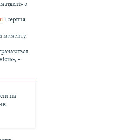
хматдиті» о
ці
1 серпня.
ід моменту,
итрачаються
ність», –
зли на
ик