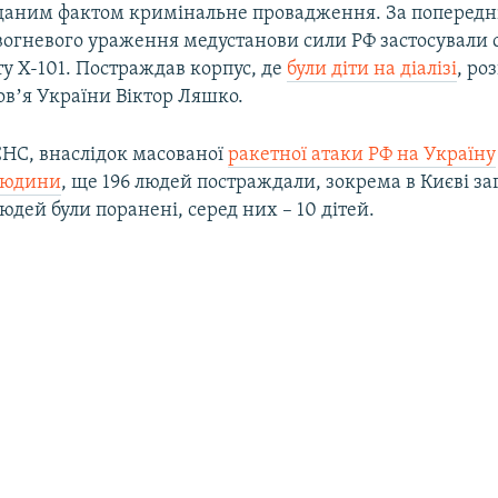
а даним фактом кримінальне провадження. За поперед
 вогневого ураження медустанови сили РФ застосували 
у Х-101. Постраждав корпус, де
були діти на діалізі
, ро
овʼя України Віктор Ляшко.
НС, внаслідок масованої
ракетної атаки РФ на Україну
людини
, ще 196 людей постраждали, зокрема в Києві за
юдей були поранені, серед них – 10 дітей.