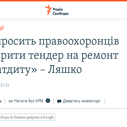
ІЇ
росить правоохоронців
ірити тендер на ремонт
тдиту» – Ляшко
21:31
ь
Читати без VPN
Дивитись коментарі
обода як бажане джерело в Google