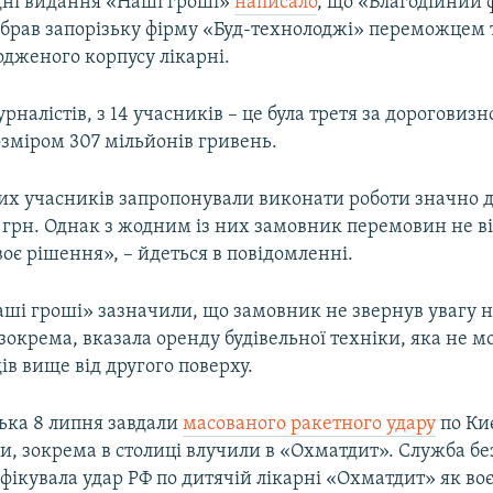
дні видання «Наші гроші»
написало
, що «Благодійний 
брав запорізьку фірму «Буд-технолоджі» переможцем 
дженого корпусу лікарні.
рналістів, з 14 учасників – це була третя за дороговиз
озміром 307 мільйонів гривень.
их учасників запропонували виконати роботи значно 
 грн. Однак з жодним із них замовник перемовин не ві
є рішення», – йдеться в повідомленні.
аші гроші» зазначили, що замовник не звернув увагу н
зокрема, вказала оренду будівельної техніки, яка не 
в вище від другого поверху.
ська 8 липня завдали
масованого ракетного удару
по Ки
и, зокрема в столиці влучили в «Охматдит». Служба б
фікувала удар РФ по дитячій лікарні «Охматдит» як в