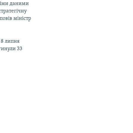
німи даними
стратегічну
зповів міністр
8 липня
гинули 33