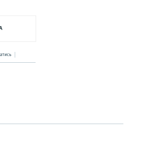
А
атись