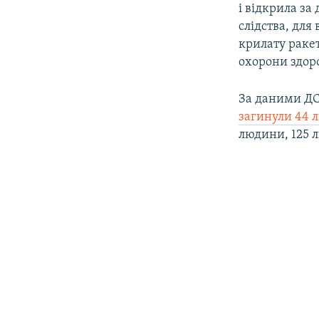
і відкрила з
слідства, для
крилату ракет
охорони здор
За даними ДС
загинули 44 
людини, 125 л