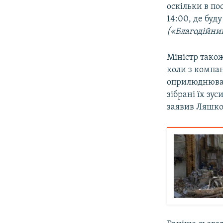
оскільки в по
14:00, де буд
(«Благодійни
Міністр також
коли з компа
оприлюднюват
зібрані їх зу
заявив Ляшко