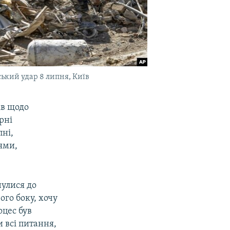
ький удар 8 липня, Київ
ів щодо
рні
пні,
ями,
нулися до
ого боку, хочу
оцес був
 всі питання,