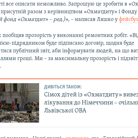
сті все описати неможливо. Запрошую це зробити в «О
у присутній разом з керівництвом «Охматдиту» і Фонду
й фонд «Охматдит» – ред.)
», – написав Ляшко у
фейсбу
 пообіцяв прозорість у виконанні ремонтних робіт. «В
нією-підрядником буде підписано договір, щодня буде
ися публічний звіт, аби інформувати людей, на що в
силлями гроші. Ми – за максимальну прозорість і підзвіт
.
ДИВІТЬСЯ ТАКОЖ:
Сімох дітей із «Охматдиту» виве
лікування до Німеччини – очільн
Львівської ОВА