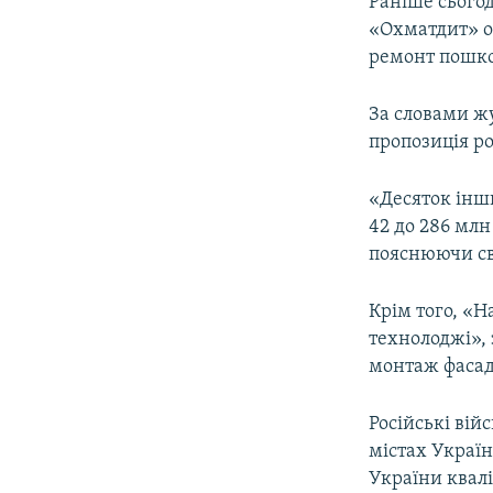
Раніше сього
«Охматдит» о
ремонт пошко
За словами жу
пропозиція р
«Десяток інш
42 до 286 млн
пояснюючи сво
Крім того, «Н
технолоджі», 
монтаж фасаді
Російські вій
містах Україн
України квалі