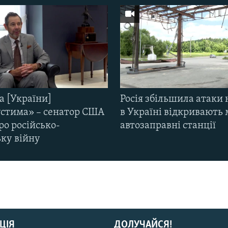
а [України]
Росія збільшила атаки 
стима» – сенатор США
в Україні відкривають 
ро російсько-
автозаправні станції
ьку війну
ЦІЯ
ДОЛУЧАЙСЯ!