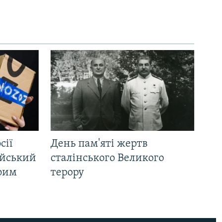
сії
День пам'яті жертв
ійський
сталінського Великого
Крим
терору