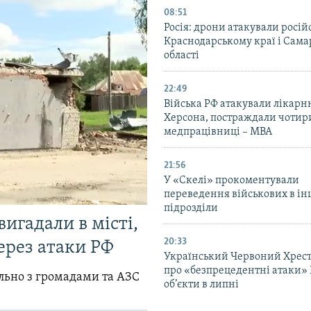
08:51
Росія: дрони атакували росій
Краснодарському краї і Сама
області
22:49
Війська РФ атакували лікарн
Херсона, постраждали чотир
медпрацівниці – МВА
21:56
У «Скелі» прокоментували
переведення військових в ін
підрозділи
вигадали в місті,
20:33
ерез атаки РФ
Український Червоний Хрест
про «безпрецедентні атаки» 
ільно з громадами та АЗС
об’єкти в липні