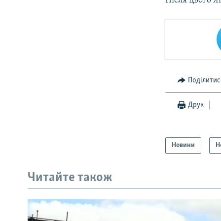
Після цього Я
Поділитис
Друк
Новини
Н
Читайте також