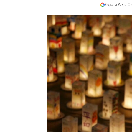
МУЛЬТИМЕДІА
Додати Радіо Св
ФОТО
СПЕЦПРОЄКТИ
ПОДКАСТИ