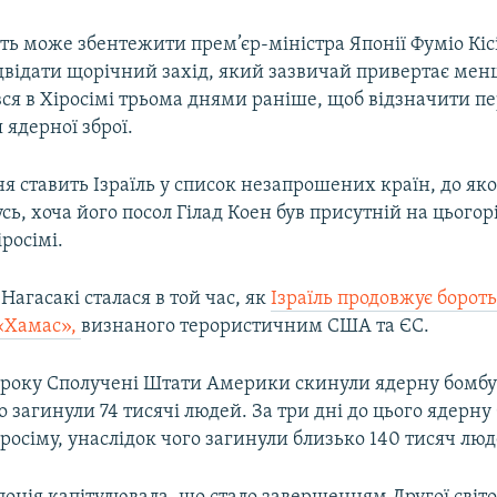
сть може збентежити прем’єр-міністра Японії Фуміо Кіс
двідати щорічний захід, який зазвичай привертає мен
вся в Хіросімі трьома днями раніше, щоб відзначити пер
ядерної зброї.
 ставить Ізраїль у список незапрошених країн, до яко
русь, хоча його посол Гілад Коен був присутній на цьогор
іросімі.
Нагасакі сталася в той час, як
Ізраїль продовжує борот
«Хамас»,
визнаного терористичним США та ЄС.
5 року Сполучені Штати Америки скинули ядерну бомбу 
о загинули 74 тисячі людей. За три дні до цього ядерну
росіму, унаслідок чого загинули близько 140 тисяч люд