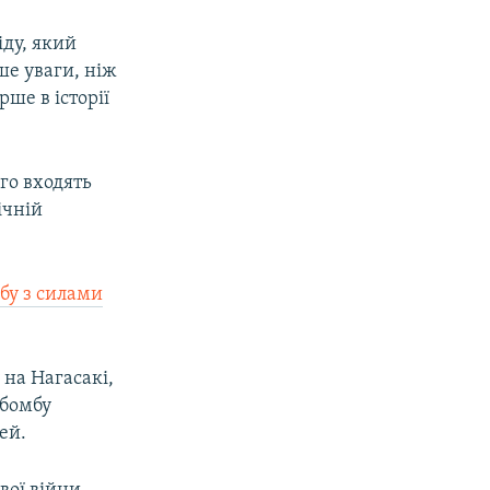
іду, який
ше уваги, ніж
ше в історії
го входять
ічній
ьбу з силами
на Нагасакі,
 бомбу
ей.