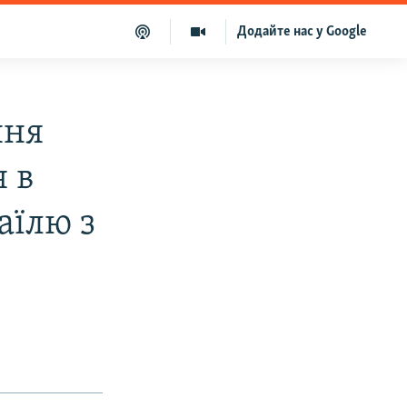
Додайте нас у Google
ння
 в
аїлю з