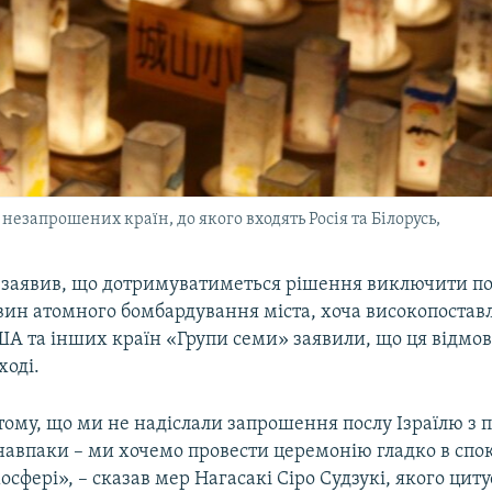
незапрошених країн, до якого входять Росія та Білорусь,
 заявив, що дотримуватиметься рішення виключити пос
вин атомного бомбардування міста, хоча високопостав
А та інших країн «Групи семи» заявили, що ця відмов
ході.
тому, що ми не надіслали запрошення послу Ізраїлю з 
навпаки – ми хочемо провести церемонію гладко в спок
осфері», – сказав мер Нагасакі Сіро Судзукі, якого цитує