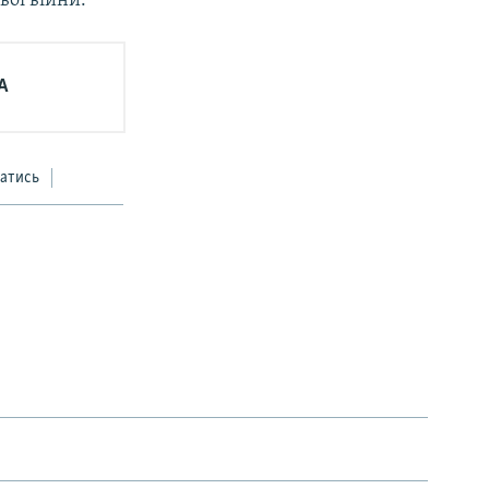
вої війни.
А
атись