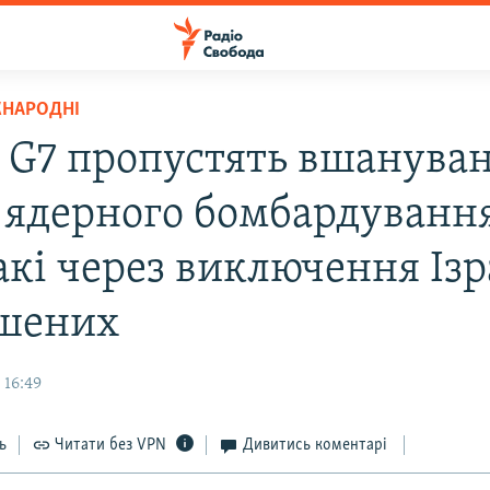
ЖНАРОДНІ
 G7 пропустять вшанува
 ядерного бомбардування
акі через виключення Ізр
шених
 16:49
ь
Читати без VPN
Дивитись коментарі