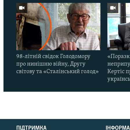
98-літній свідок Голодомору
«Поразк
про нинішню війну, Другу
неприпу
світову та «Сталінський голод»
Кертіс п
українс
КРИМ РЕАЛІЇ
РУС
ПІДТРИМКА
ІНФОРМА
УКР