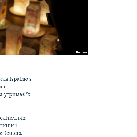
ла Ізраїлю з
лені
а утримає їх
політичних
ійній і
 Reuters.