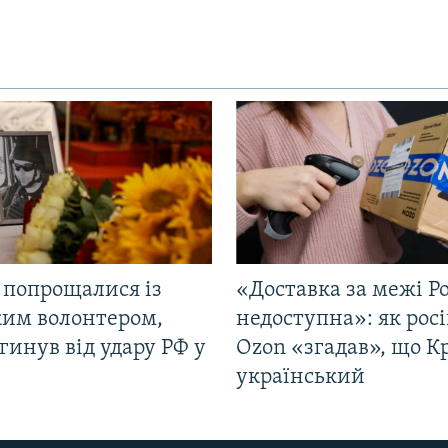
 попрощалися із
«Доставка за межі Ро
ким волонтером,
недоступна»: як рос
гинув від удару РФ у
Ozon «згадав», що 
і
український