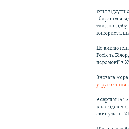
Їхня відсутні
збирається ві
той, що відбу
використання 
Це виключення
Росія та Біло
церемонії в Х
Зневага мера 
угруповання 
9 серпня 194
внаслідок чог
скинули на Хі