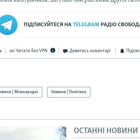
понія капітулювала, що стало завершенням Другої світо
ПІДПИСУЙТЕСЯ НА
TELEGRAM
РАДІО СВОБОД
ь
Читати без VPN
Дивитись коментарі
Підпис
овини | Міжнародні
Новини | Політика
ОСТАННІ НОВИНИ