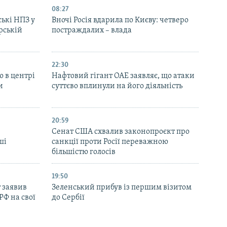
08:27
ські НПЗ у
Вночі Росія вдарила по Києву: четверо
рській
постраждалих – влада
22:30
ю в центрі
Нафтовий гігант ОАЕ заявляє, що атаки
и
суттєво вплинули на його діяльність
20:59
Cенат США схвалив законопроєкт про
ші
санкції проти Росії переважною
більшістю голосів
19:50
 заявив
Зеленський прибув із першим візитом
РФ на свої
до Сербії