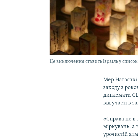
Це виключення ставить Ізраїль у список 
Мер Нагасакі
заходу з роко
дипломати СШ
від участі в за
«Справа не в 
міркувань, а 
урочистій атм