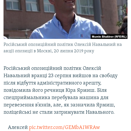
МУЛЬТИМЕДІА
ФОТО
СПЕЦПРОЄКТИ
ПОДКАСТИ
Російський опозиційний політик Олексій Навальний на
акції опозиції в Москві, 20 липня 2019 року
КРИМ РЕАЛІЇ
РУС
Російський опозиційний політик Олексій
УКР
Навальний вранці 23 серпня вийшов на свободу
КТАТ
після відбуття адміністративного арешту,
повідомила його речниця Кіра Ярмиш. Біля
ДОЛУЧАЙСЯ!
спецприймальника перебувала машина для
перевезення в’язнів, але, як зазначила Ярмиш,
поліцейські не стали затримувати Навального.
Алексей
pic.twitter.com/GEMbA1WRAw