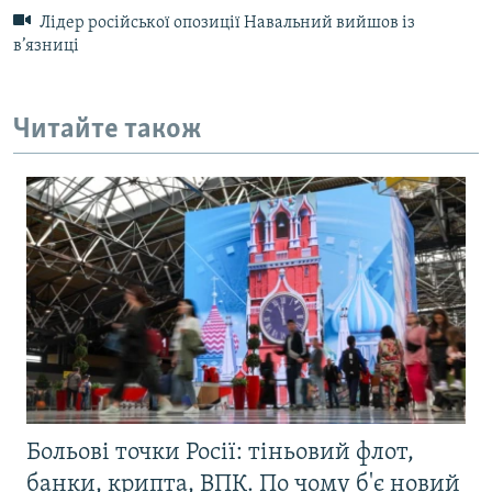
Лідер російської опозиції Навальний вийшов із
в’язниці
Читайте також
Больові точки Росії: тіньовий флот,
банки, крипта, ВПК. По чому б'є новий