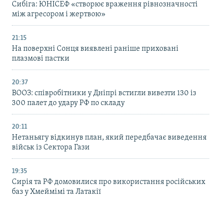
Сибіга: ЮНІСЕФ «створює враження рівнозначності
між агресором і жертвою»
21:15
На поверхні Сонця виявлені раніше приховані
плазмові пастки
20:37
ВООЗ: співробітники у Дніпрі встигли вивезти 130 із
300 палет до удару РФ по складу
20:11
Нетаньягу відкинув план, який передбачає виведення
військ із Сектора Гази
19:35
Сирія та РФ домовилися про використання російських
баз у Хмеймімі та Латакії