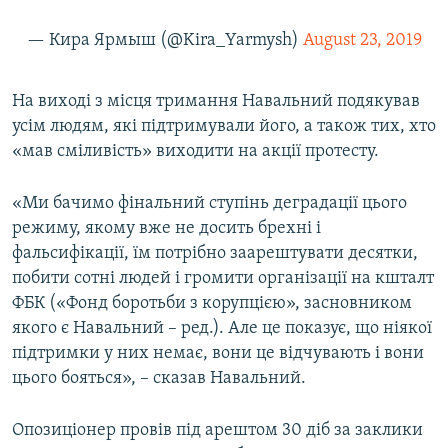
Усі сайти RFE/RL
— Кира Ярмыш (@Kira_Yarmysh)
August 23, 2019
На виході з місця тримання Навальний подякував
усім людям, які підтримували його, а також тих, хто
«мав сміливість» виходити на акції протесту.
«Ми бачимо фінальний ступінь деградації цього
режиму, якому вже не досить брехні і
фальсифікації, їм потрібно заарештувати десятки,
побити сотні людей і громити організації на кшталт
ФБК («Фонд боротьби з корупцією», засновником
якого є Навальний – ред.). Але це показує, що ніякої
підтримки у них немає, вони це відчувають і вони
цього бояться», – сказав Навальний.
Опозиціонер провів під арештом 30 діб за заклики