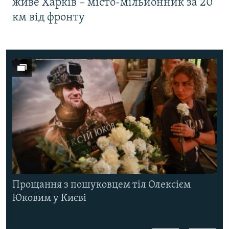
живе Харків – місто-мільйонник за 20
км від фронту
Прощання з пошуковцем тіл Олексієм
Юковим у Києві