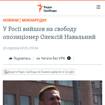
Доступність
посилання
Перейти
НОВИНИ | МІЖНАРОДНІ
до
РАДІО СВОБОДА – 70 РОКІВ
У Росії вийшов на свободу
основного
ВСЕ ЗА ДОБУ
матеріалу
опозиціонер Олексій Навальний
СТАТТІ
Перейти
до
23 серпня 2019, 09:24
ВІЙНА
ПОЛІТИКА
основної
РОСІЙСЬКА «ФІЛЬТРАЦІЯ»
Поділитись
Читати без VPN
ЕКОНОМІКА
навігації
Перейти
ДОНБАС.РЕАЛІЇ
СУСПІЛЬСТВО
до
Додати Радіо Свобода як бажане джерело в Google
КРИМ.РЕАЛІЇ
КУЛЬТУРА
пошуку
ТИ ЯК?
СПОРТ
СХЕМИ
УКРАЇНА
КИТАЙ.ВИКЛИКИ
СВІТ