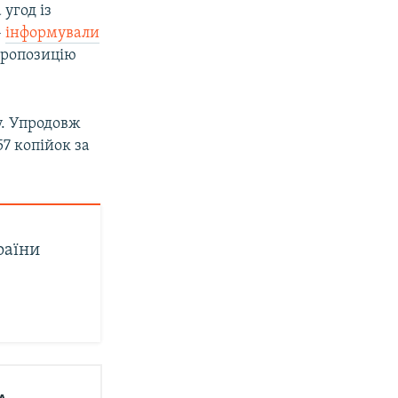
угод із
–
інформували
пропозицію
у. Упродовж
57 копійок за
раїни