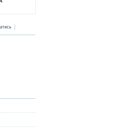
А
атись