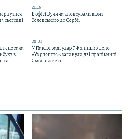
21:16
вернутися
В офісі Вучича анонсували візит
на сьогодні
Зеленського до Сербії
20:01
ь генерала
У Павлограді удар РФ знищив депо
ибуху в
«Укрпошти», загинули дві працівниці –
рпня
Смілянський