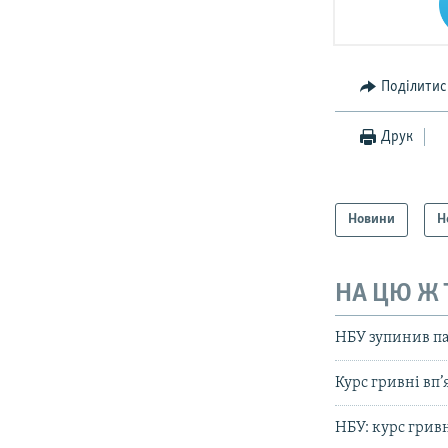
Поділитис
Друк
Новини
Н
НА ЦЮ Ж
НБУ зупинив па
Курс гривні вп
НБУ: курс грив