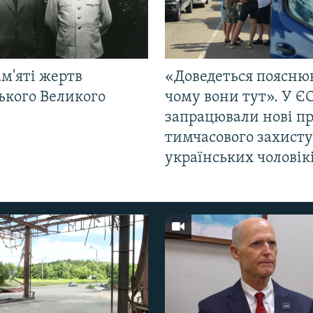
м'яті жертв
«Доведеться поясню
ького Великого
чому вони тут». У Є
запрацювали нові п
тимчасового захисту
українських чоловік