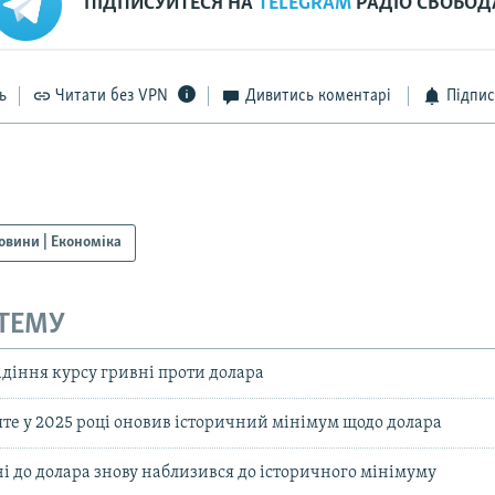
ПІДПИСУЙТЕСЯ НА
TELEGRAM
РАДІО СВОБОД
ь
Читати без VPN
Дивитись коментарі
Підпис
овини | Економіка
 ТЕМУ
діння курсу гривні проти долара
’яте у 2025 році оновив історичний мінімум щодо долара
ні до долара знову наблизився до історичного мінімуму