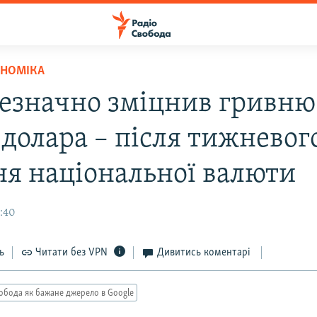
ОНОМІКА
езначно зміцнив гривню
 долара – після тижневог
ня національної валюти
6:40
ь
Читати без VPN
Дивитись коментарі
обода як бажане джерело в Google