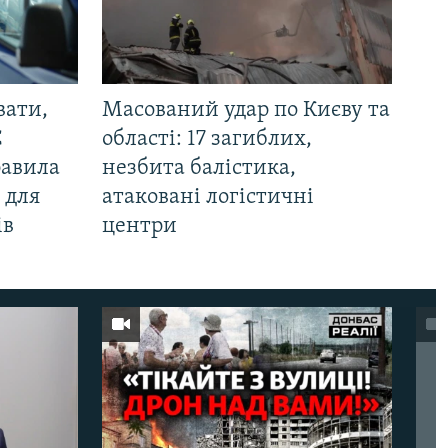
вати,
Масований удар по Києву та
С
області: 17 загиблих,
равила
незбита балістика,
 для
атаковані логістичні
ів
центри