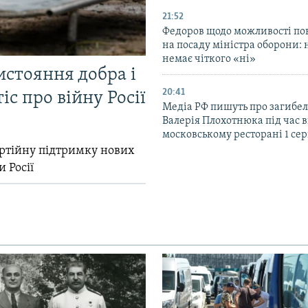
21:52
Федоров щодо можливості по
на посаду міністра оборони: 
немає чіткого «ні»
истояння добра і
20:41
іс про війну Росії
Медіа РФ пишуть про загибел
Валерія Плохотнюка під час в
московському ресторані 1 се
ртійну підтримку нових
и Росії