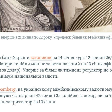
 вперше з 21 липня 2022 року. Упродовж більш як 14 місяців оф
 банк України
встановив
на 14 січня курс 42 гривні 26
півтори копійки менше за встановлений на 13 січня офі
и за долар). Уперше за більш як тиждень регулятор не 
інімум національної валюти.
oomberg
, на українському міжбанківському валютному
ршуються на рівні 42 гривні 35 копійок за долар, це на 
нь закриття торгів 10 січня.