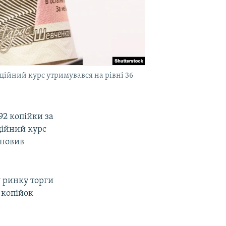
іційний курс утримувався на рівні 36
,92 копійки за
ційний курс
оновив
 ринку торги
9 копійок