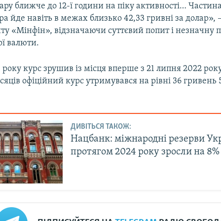
ару ближче до 12-ї години на піку активності… Частина 
а йде навіть в межах близько 42,33 гривні за долар», 
йту «Мінфін», відзначаючи суттєвий попит і незначну 
ї валюти.
 року курс зрушив із місця вперше з 21 липня 2022 рок
ісяців офіційний курс утримувався на рівні 36 гривень 
ДИВІТЬСЯ ТАКОЖ:
Нацбанк: міжнародні резерви Ук
протягом 2024 року зросли на 8%