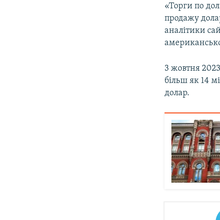
«Торги по дол
продажу долар
аналітики са
американсько
3 жовтня 2023
більш як 14 м
долар.