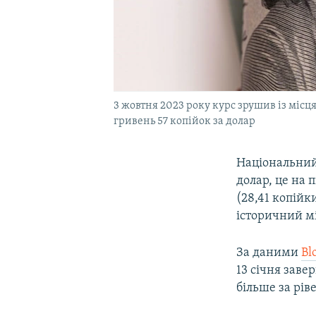
3 жовтня 2023 року курс зрушив із місця
гривень 57 копійок за долар
Національний
долар, це на 
(28,41 копійк
історичний м
За даними
Bl
13 січня заве
більше за ріве