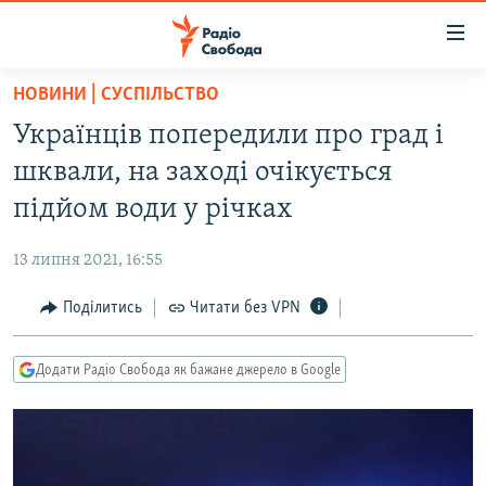
Доступність
посилання
Перейти
НОВИНИ | СУСПІЛЬСТВО
до
РАДІО СВОБОДА – 70 РОКІВ
Українців попередили про град і
основного
ВСЕ ЗА ДОБУ
матеріалу
шквали, на заході очікується
СТАТТІ
Перейти
підйом води у річках
до
ВІЙНА
ПОЛІТИКА
основної
13 липня 2021, 16:55
РОСІЙСЬКА «ФІЛЬТРАЦІЯ»
ЕКОНОМІКА
навігації
Перейти
Поділитись
Читати без VPN
ДОНБАС.РЕАЛІЇ
СУСПІЛЬСТВО
до
КРИМ.РЕАЛІЇ
КУЛЬТУРА
пошуку
Додати Радіо Свобода як бажане джерело в Google
ТИ ЯК?
СПОРТ
СХЕМИ
УКРАЇНА
КИТАЙ.ВИКЛИКИ
СВІТ