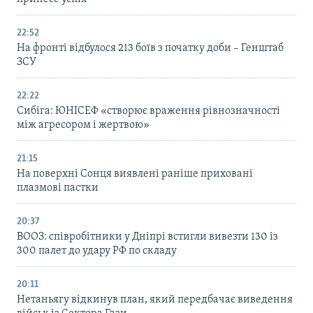
22:52
На фронті відбулося 213 боїв з початку доби – Генштаб
ЗСУ
22:22
Сибіга: ЮНІСЕФ «створює враження рівнозначності
між агресором і жертвою»
21:15
На поверхні Сонця виявлені раніше приховані
плазмові пастки
20:37
ВООЗ: співробітники у Дніпрі встигли вивезти 130 із
300 палет до удару РФ по складу
20:11
Нетаньягу відкинув план, який передбачає виведення